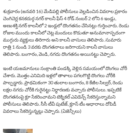
శుక్రవారం (జనవరి 16) మేడిపల్లి పోలీసులు వెల్లడించిన వివరాల ప్రకారం
చెంగిచెర్ల కనకదుర్గ నగర్ కాలనీ ఫేస్ 4 రోడ్ నంబర్ 2 లోని 6 ఇండ్లు,
అణుశక్తి నగర్ కాలనీలో 2 ఇండ్లలో దొంగతనం చేసినట్లు గుర్తించారు. రెండు
రోజుల ముందు కాలనీలో చెట్ల మందులు కొడుతూ అనుమానాస్పదంగా
ముగ్గురు వ్యక్తులు తిరిగారు అని కాలనీ వాసులు తెలిపారు. సుమారు
రాత్రి 1 నుండి 3 వరకు దొంగతనాలు జరిగాయని కాలనీ వాసులు
తెలిపారు. బంగారం, వెండి, నగదు దొంగతనం అయినట్టు చెప్పారు.
ఇంటి యజమానులు సంక్రాంతి పండక్కి వెళ్లిన సమయంలో దొంగలు చోరీ
చేశారు. మొత్తం ఎనిమిది ఇళ్లలో తాళాలు పగలగొట్టి దొంగలు చోరీకి
పాల్పడ్డారు. ప్రాథమికంగా 30 తులాల బంగారం, 8 కేజీల సిల్వర్, రెండు
లక్షల నగదు చోరీకి గురైనట్టు నిర్ధారణకు వచ్చారు పోలీసులు. ఇప్పటికే
దొంగతనంపై క్లూ సేకరించామని టెక్నికల్ ఎవిడెన్స్ సేకరిస్తున్నామని
పోలీసులు తెలిపారు. సీసీ టీవీ పుటేజ్, క్లూస్ టీం ఆధారాలు దోపిడీ
వివరాలు సేకరిస్తున్నట్లు చెప్పారు. (ఏజెన్సీలు)