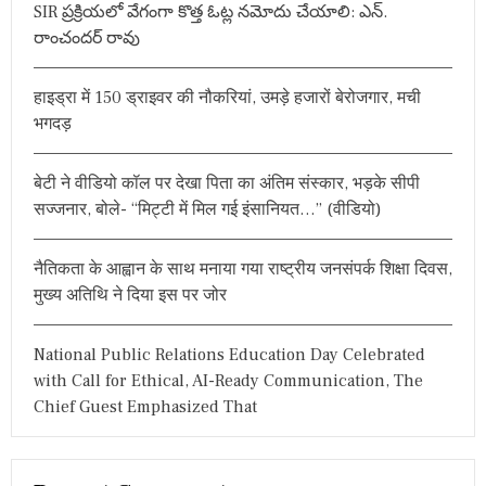
SIR ప్రక్రియలో వేగంగా కొత్త ఓట్ల నమోదు చేయాలి: ఎన్.
f
రాంచందర్ రావు
o
r
हाइड्रा में 150 ड्राइवर की नौकरियां, उमड़े हजारों बेरोजगार, मची
:
भगदड़
बेटी ने वीडियो कॉल पर देखा पिता का अंतिम संस्कार, भड़के सीपी
सज्जनार, बोले- “मिट्टी में मिल गई इंसानियत…” (वीडियो)
नैतिकता के आह्वान के साथ मनाया गया राष्ट्रीय जनसंपर्क शिक्षा दिवस,
मुख्य अतिथि ने दिया इस पर जोर
National Public Relations Education Day Celebrated
with Call for Ethical, AI-Ready Communication, The
Chief Guest Emphasized That