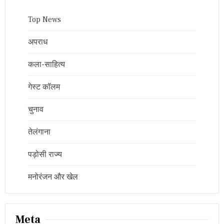
Top News
अपराध
कला-साहित्य
गेस्ट कॉलम
चुनाव
तेलंगाना
पड़ोसी राज्य
मनोरंजन और खेल
Meta