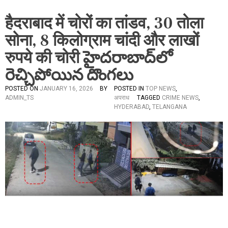
हैदराबाद में चोरों का तांडव, 30 तोला
सोना, 8 किलोग्राम चांदी और लाखों
रुपये की चोरी హైదరాబాద్⁭లో
రెచ్చిపోయిన దొంగలు
POSTED ON
JANUARY 16, 2026
BY
POSTED IN
TOP NEWS
,
ADMIN_TS
अपराध
TAGGED
CRIME NEWS
,
HYDERABAD
,
TELANGANA