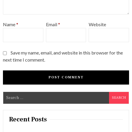
Name
*
Email
*
Website
Save my name, email, and website in this browser for the
next time I comment.
S
e
a
r
Recent Posts
c
h