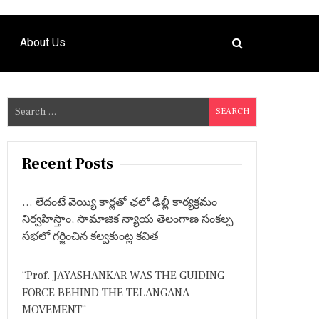
About Us
S
e
a
r
Recent Posts
c
h
… లేదంటే వెయ్యి కార్లతో ఛలో ఢిల్లీ కార్యక్రమం
f
నిర్వహిస్తాం, సామాజిక న్యాయ తెలంగాణ సంకల్ప
o
సభలో గర్జించిన కల్వకుంట్ల కవిత
r
:
“Prof. JAYASHANKAR WAS THE GUIDING
FORCE BEHIND THE TELANGANA
MOVEMENT”