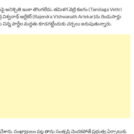
ై అనిశ్చితి ఇంకా తొలగలేదు. తమిళగ వెట్రి కజగం (Tamilaga Vettri
్ర విశ్వనాథ్ ఆర్లేకర్ (Rajendra Vishwanath Arlekar)ను రెండుసార్లు
 చిన్న పార్టీల మద్దతు కూడగట్టేందుకు చర్చలు జరుపుతున్నారు.
లు చేశారు. సంఖ్యాబలం పట్ల తాను సంతృప్తి చెందకపోతే ప్రభుత్వ ఏర్పాటుకు