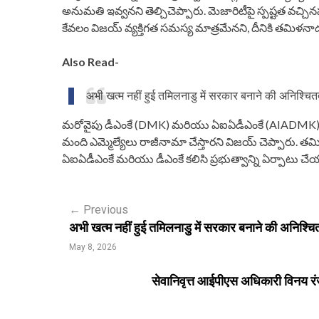
అనుమతి ఇవ్వనని తెల్చిచెప్పారు. మెజారిటీపై స్పష్టత వచ్చిన
కేవలం విజయ్ వ్యక్తిగత సమస్య మాత్రమేనని, దీనికి తమిళనా
Also Read-
अभी खत्म नहीं हुई तमिलनाडु में सरकार बनाने की अनिश्चि
మరోవైపు డీఎంకే (DMK) మరియు ఏఐఏడీఎంకే (AIADMK) తమిళనా
మంది ఎమ్మెల్యేలు రాజీనామా చేస్తారని విజయ్ చెప్పారు. త
ఏఐఏడీఎంకే మరియు డీఎంకే కలిసి ప్రభుత్వాన్ని ఏర్పాటు చేయ
P
←
Previous
अभी खत्म नहीं हुई तमिलनाडु में सरकार बनाने की अनिश्चि
o
May 8, 2026
s
सेवानिवृत्त आईपीएस अधिकारी विनय रंजन
t
n