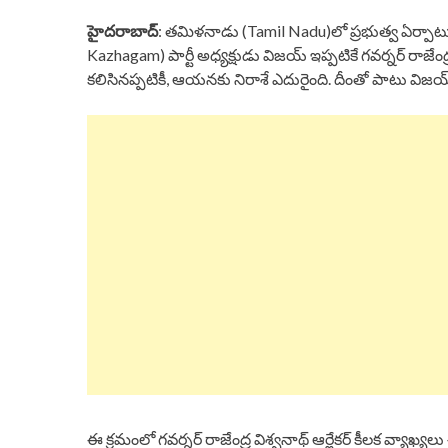
హైదరాబాద్
: తమిళనాడు (Tamil Nadu)లో ప్రభుత్వ ఏర్పాటుప
Kazhagam) పార్టీ అధ్యక్షుడు విజయ్ ఇప్పటికే గవర్నర్ రాజేంద
కలిసినప్పటికీ, ఆయనకు నిరాశే ఎదురైంది. దీంతో పాటు విజయ్
ఈ క్రమంలో గవర్నర్ రాజేంద్ర విశ్వనాథ్ ఆర్లేకర్ కీలక వ్యాఖ్య