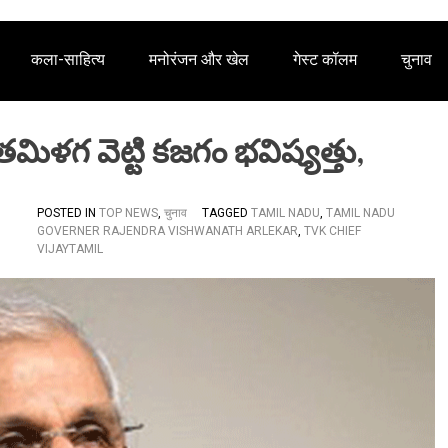
कला-साहित्य
मनोरंजन और खेल
गेस्ट कॉलम
चुनाव
మిళగ వెట్టి కజగం భవిష్యత్తు,
POSTED IN
TOP NEWS
,
चुनाव
TAGGED
TAMIL NADU
,
TAMIL NADU
GOVERNER RAJENDRA VISHWANATH ARLEKAR
,
TVK CHIEF
VIJAYTAMIL