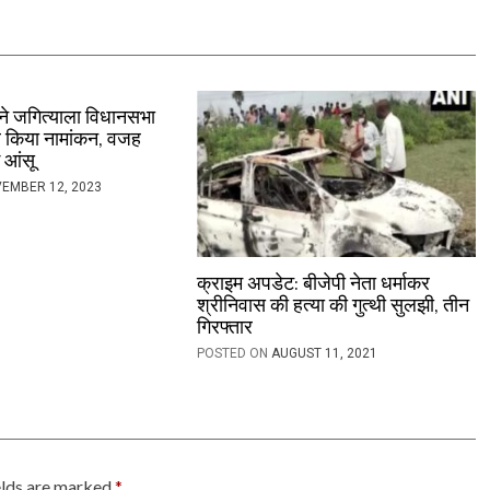
ी ने जगित्याला विधानसभा
खिल किया नामांकन, वजह
े आंसू
EMBER 12, 2023
क्राइम अपडेट: बीजेपी नेता धर्माकर
श्रीनिवास की हत्या की गुत्थी सुलझी, तीन
गिरफ्तार
POSTED ON
AUGUST 11, 2021
elds are marked
*