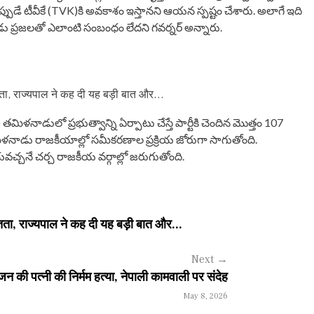
ప్పుడే టీవీకే (TVK)కి అవకాశం ఇస్తానని ఆయన స్పష్టం చేశారు. అలాగే ఇది
డు ప్రజలతో ఎలాంటి సంబంధం లేదని గవర్నర్ అన్నారు.
तता, राज्यपाल ने कह दी यह बड़ी बात और…
డులో ప్రభుత్వాన్ని ఏర్పాటు చేస్తే పార్టీకి చెందిన మొత్తం 107
మిళనాడు రాజకీయాల్లో సమీకరణాల ప్రక్రియ జోరుగా సాగుతోంది.
వచ్చనే చర్చ రాజకీయ వర్గాల్లో జరుగుతోంది.
तता, राज्यपाल ने कह दी यह बड़ी बात और...
Next
→
 की पत्नी की निर्मम हत्या, नेपाली कामवाली पर संदेह
May 8, 2026