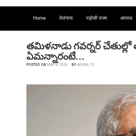
Home
तेलंगाना
पड़ोसी राज्य
अपराध
తమిళనాడు గవర్నర్ చేతుల్లో త
ఏమన్నారంటే…
POSTED ON
MAY 8, 2026
BY
ADMIN_TS