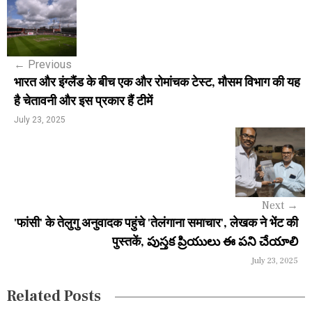
o
s
←
Previous
t
भारत और इंग्लैंड के बीच एक और रोमांचक टेस्ट, मौसम विभाग की यह
n
है चेतावनी और इस प्रकार हैं टीमें
a
July 23, 2025
v
i
g
Next
→
a
'फांसी' के तेलुगु अनुवादक पहुंचे 'तेलंगाना समाचार', लेखक ने भेंट की
पुस्तकें, పుస్తక ప్రియులు ఈ పని చేయాలి
t
July 23, 2025
i
Related Posts
o