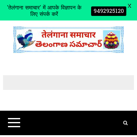
X
'तेलंगाना समाचार' में आपके विज्ञापन के
9492925120
लिए संपर्क करें
S
k
i
p
t
o
c
o
n
t
e
n
t