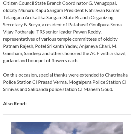
Citizen Council State Branch Coordinator G. Venugopal,
oldcity Munuru Kapu Sangam President P. Shravan Kumar,
Telangana Arekatika Sangam State Branch Organizing
Secretary B. Surya, a resident of Patabasti Goulipura Soma
Vijay Potharaju, TRS senior leader Pawan Reddy,
representatives of various temple committees of oldcity
Patnam Rajesh, Potel Srikanth Yadav, Anjaneya Chari, M.
Gansham, Sandeep and others honored the ACP with a shawl,
garland and bouquet of flowers each.
On this occasion, special thanks were extended to Chatrinaka
Police Station CI Prasad Verma, Mogalpura Police Station CI
Srinivas and Salibanda police station CI Mahesh Goud.
Also Read-