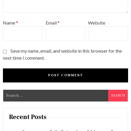
Name
*
Email
*
Website
Save my name, email, and website in this browser for the
next time I comment.
S
e
a
r
Recent Posts
c
h