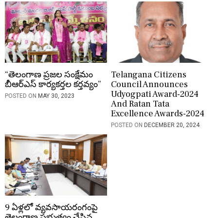
n
“తెలంగాణ ప్రజల సంక్షేమం
Telangana Citizens
బీఆర్ఎస్ కార్యకర్తల కర్తవ్యం”
Council Announces
Udyogpati Award-2024
POSTED ON
MAY 30, 2023
And Ratan Tata
Excellence Awards-2024
POSTED ON
DECEMBER 20, 2024
9 ఏళ్లలో వ్యవసాయరంగంపై
తెలంగాణ ప్రభుత్వం చేసిన