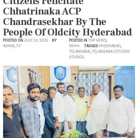
Citizens Felicitate
Chhatrinaka ACP
Chandrasekhar By The
People Of Oldcity Hyderabad
POSTED ON
JULY 23, 2025
BY
POSTED IN
TOP NEWS
,
ADMIN_TS
तेलंगाना
TAGGED
HYDERABAD
,
TELANGANA
,
TELANGANA CITIZENS
COUNCIL