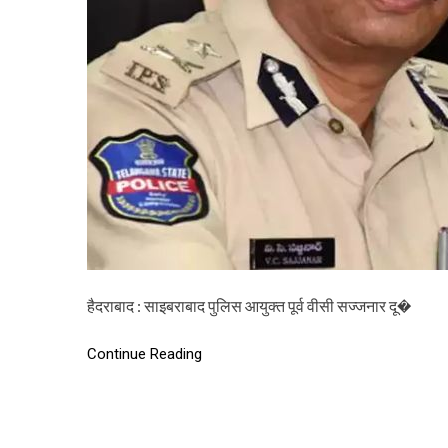
हैदराबाद : साइबराबाद पुलिस आयुक्त पूर्व वीसी सज्जनार दू�
Continue Reading