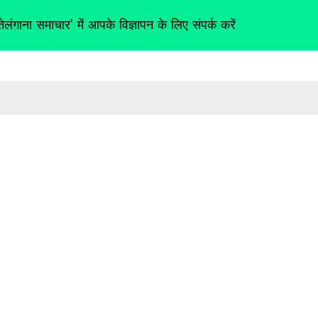
तेलंगाना समाचार' में आपके विज्ञापन के लिए संपर्क करें