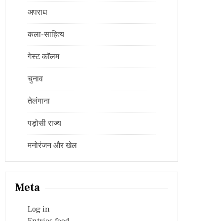
अपराध
कला-साहित्य
गेस्ट कॉलम
चुनाव
तेलंगाना
पड़ोसी राज्य
मनोरंजन और खेल
Meta
Log in