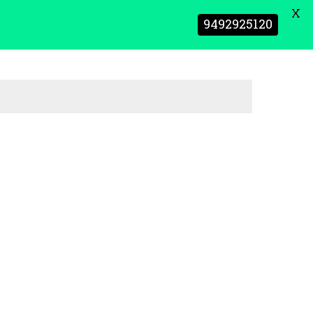
X
9492925120