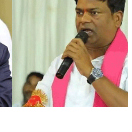
స
జ్జ
నా
ర్
ఒ
క
క్రి
మి
న
ల్
మైం
డ్
అ
ధి
కా
రి
:
మా
జీ
ఆ
ర్మూ
ర్
ఎ
మ్మె