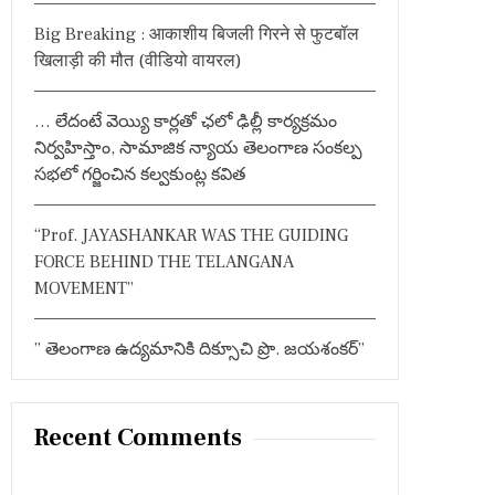
:
Big Breaking : आकाशीय बिजली गिरने से फुटबॉल
खिलाड़ी की मौत (वीडियो वायरल)
… లేదంటే వెయ్యి కార్లతో ఛలో ఢిల్లీ కార్యక్రమం
నిర్వహిస్తాం, సామాజిక న్యాయ తెలంగాణ సంకల్ప
సభలో గర్జించిన కల్వకుంట్ల కవిత
“Prof. JAYASHANKAR WAS THE GUIDING
FORCE BEHIND THE TELANGANA
MOVEMENT”
” తెలంగాణ ఉద్యమానికి దిక్సూచి ప్రొ. జయశంకర్”
Recent Comments