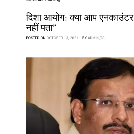
दिशा आयोग: क्या आप एनकाउंटर स्
नहीं पता”
POSTED ON
OCTOBER 13, 2021
BY
ADMIN_TS