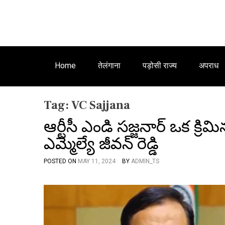
Home
तेलंगाना
पड़ोसी राज्य
अपराध
Tag:
VC Sajjana
ఆర్టీసీ ఎండి సజ్జనార్ ఒక క్రి
ఎమ్మెల్యే జీవన్ రెడ్డి
POSTED ON
MAY 11, 2024
BY
ADMIN_TS