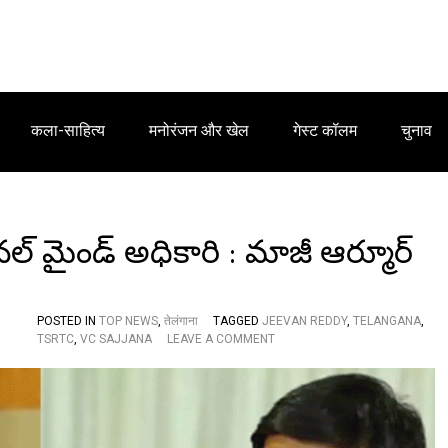
कला-साहित्य
मनोरंजन और खेल
गेस्ट कॉलम
चुनाव
మినల్ మైండ్ అధికారి : మాజీ ఆర్మూర్
POSTED IN
TOP NEWS
,
तेलंगाना
TAGGED
JEEVAN REDDY
,
TELANGANA
,
O
TSRTC
,
VC SAJJANA
LEAVE A COMMENT
N
ఆ
ర్టీ
సీ
ఎం
డి