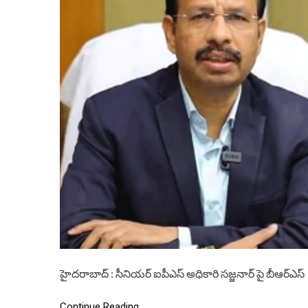
హైదరాబాద్ : సీనియర్ ఐపీఎస్ అధికారి సజ్జనార్ పై బీఆర్ఎస్
Continue Reading