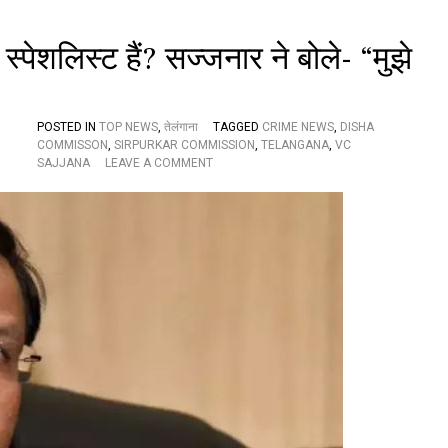
ల్యే
జీ
వ
पेशलिस्ट हैं? सज्जनार ने बोले- “मुझे
న్
రె
డ్డి
POSTED IN
TOP NEWS
,
तेलंगाना
TAGGED
CRIME NEWS
,
DISHA
COMMISSON
,
SIRPURKAR COMMISSION
,
TELANGANA
,
VC
O
SAJJANA
LEAVE A COMMENT
N
दि
शा
आ
यो
ग
:
क्या
आ
प
ए
न
का
उं
ट