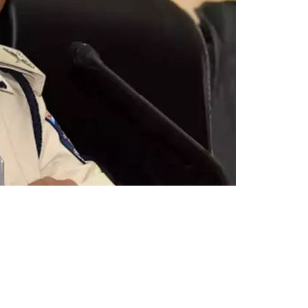
र
स्पे
श
लि
स्ट
हैं
?
स
ज्ज
ना
र
ने
बो
ले
-
“
मु
झे
न
हीं
प
ता
”