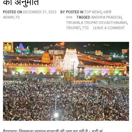
की अनुमति
र
की
मौ
POSTED ON
DECEMBER 31, 2023
BY
POSTED IN
TOP NEWS
,
पड़ोसी
त
ADMIN_TS
राज्य
TAGGED
ANDHRA PRADESH
,
TIRUMALA TIRUPATI DEVASTHANAMS
,
TIRUPATI
,
TTD
LEAVE A COMMENT
O
N
गो
विं
दा
-
गो
विं
दा
:
भ
ग
वा
न
बा
ला
जी
की
हुं
हैदराबाद: तिरुमाला भगवान बालाजी की आय बढ़ रही है। बड़ी सं