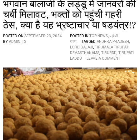
भगवान बालाजी के लड्डू में जानवरों की
యు
…
चर्बी मिलावट, भक्तों को पहुंची गहरी
ठेस, क्या है यह भ्रष्टाचार या षडयंत्र!?
POSTED ON
SEPTEMBER 23, 2024
POSTED IN
TOP NEWS
,
पड़ोसी
BY
ADMIN_TS
राज्य
TAGGED
ANDHRA PRADESH
,
LORD BALAJI
,
TIRUMALA TIRUPATI
DEVASTHANAMS
,
TIRUPATI
,
TIRUPATI
O
LADDU
LEAVE A COMMENT
N
भ
ग
वा
न
बा
ला
जी
के
ल
ड्डू
में
जा
न