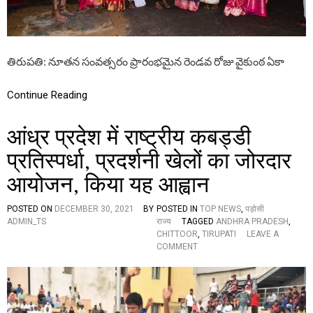
ऐ
తి
सी
రు
हैं
ప
सु
తి
वि
వెం
తిరుపతి: నూతన సంవత్సరం ప్రారంభమైన రెండవ రోజు వైకుంఠ ఏకా
धा
క
एं
న్న
సే
Continue Reading
వ
లో
आंध्र प्रदेश में राष्ट्रीय कबड्डी
మం
త్రి
प्रतिस्पर्धा, प्रदर्शनी खेलों का जोरदार
ఎ
ర్ర
आयोजन, किया यह आह्वान
బె
ల్లి
ద
POSTED ON
DECEMBER 30, 2021
BY
POSTED IN
TOP NEWS
,
पड़ोसी
యా
ADMIN_TS
राज्य
TAGGED
ANDHRA PRADESH
,
క
CHITTOOR
,
TIRUPATI
LEAVE A
ర్
O
COMMENT
రా
N
వు
आं
ध्र
प्र
दे