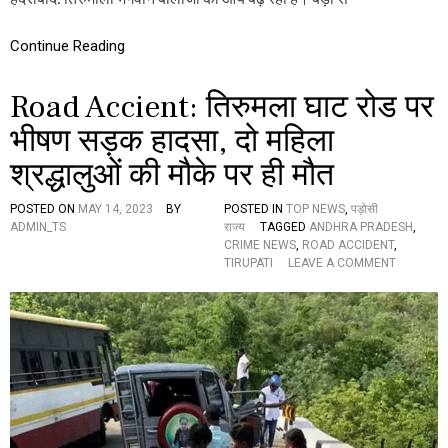
डी
की
आ
Continue Reading
य
1
Road Accient: तिरुमला घाट रोड पर
1
5
भीषण सड़क हादसा, दो महिला
क
रो
श्रद्धालुओं की मौके पर ही मौत
ड़
रु
प
POSTED ON
MAY 14, 2023
BY
POSTED IN
TOP NEWS
,
पड़ोसी
ये
ADMIN_TS
राज्य
TAGGED
ANDHRA PRADESH
,
पा
CRIME NEWS
,
ROAD ACCIDENT
,
र
O
TIRUPATI
LEAVE A COMMENT
,
N
1
R
ज
O
न
A
व
D
री
A
की
C
आ
C
धी
I
रा
E