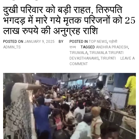
दुखी परिवार को बड़ी राहत, तिरुपति
भगदड़ में मारे गये मृतक परिजनों को 25
लाख रुपये की अनुग्रह राशि
POSTED ON
JANUARY 9, 2025
BY
POSTED IN
TOP NEWS
,
पड़ोसी
ADMIN_TS
राज्य
TAGGED
ANDHRA PRADESH
,
TIRUMALA
,
TIRUMALA TIRUPATI
DEVASTHANAMS
,
TIRUPATI
LEAVE A
O
COMMENT
N
दु
खी
प
रि
वा
र
को
ब
ड़ी
रा
ह
त