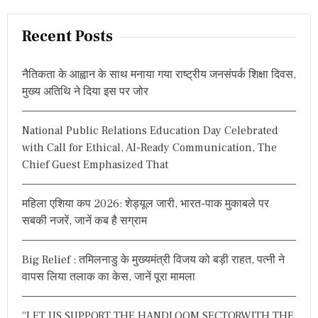
यो
a
t
ज
r
Recent Posts
न
s
c
,
कि
h
n
नैतिकता के आह्वान के साथ मनाया गया राष्ट्रीय जनसंपर्क शिक्षा दिवस,
या
f
य
मुख्य अतिथि ने दिया इस पर जोर
a
o
ह
आ
r
v
ह्वा
National Public Relations Education Day Celebrated
:
न
i
with Call for Ethical, AI-Ready Communication, The
Chief Guest Emphasized That
g
a
महिला एशिया कप 2026: शेड्यूल जारी, भारत-पाक मुकाबले पर
सबकी नजरें, जानें कब है सग्राम
t
i
Big Relief : तमिलनाडु के मुख्यमंत्री विजय को बड़ी राहत, पत्नी ने
o
वापस लिया तलाक का केस, जानें पूरा मामला
n
“LET US SUPPORT THE HANDLOOM SECTORWITH THE