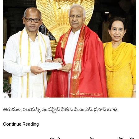
T
T
D
N
E
W
S
:
టీ
టీ
డీ
కి
రూ
.
1
.
1
1
కో
ట్లు
తిరుమల: రిలయన్స్ ఇండస్ట్రీస్ సీఈఓ పి.ఎం.ఎస్‌. ప్రసాద్ బు�
వి
రా
ళం
Continue Reading
మ
రి