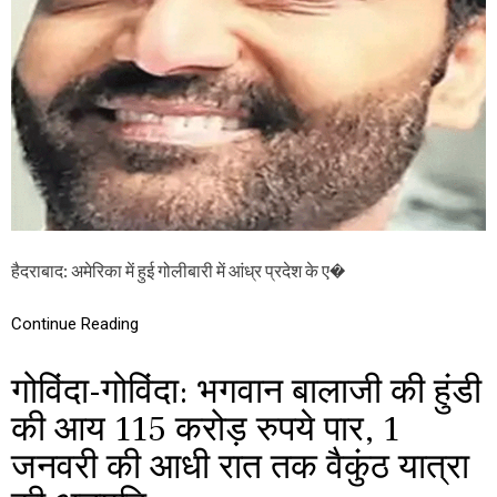
ली
ह
बा
भ्र
री
ष्टा
,
चा
आं
र
ध्र
या
प्र
ष
दे
ड
श
यं
के
त्र
प्र
!
मु
?
ख
स
हैदराबाद: अमेरिका में हुई गोलीबारी में आंध्र प्रदेश के ए�
मा
ज
से
Continue Reading
वी
औ
गोविंदा-गोविंदा: भगवान बालाजी की हुंडी
र
प्र
की आय 115 करोड़ रुपये पार, 1
वा
सी
जनवरी की आधी रात तक वैकुंठ यात्रा
डॉ
क्ट