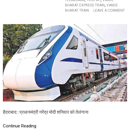
हि
BHARAT EXPRESS TRAIN
,
VANDE
ला
BHARAT TRAIN
LEAVE A COMMENT
श्र
O
द्धा
N
लु
या
ओं
त्री
की
ग
मौ
ण
के
कृ
प
प
र
या
ही
ध्या
मौ
न
त
दें
:
सि
कं
द
रा
बा
द
हैदराबाद : प्रधानमंत्री नरेंद्र मोदी शनिवार को तेलंगाना
से
ति
रु
Continue Reading