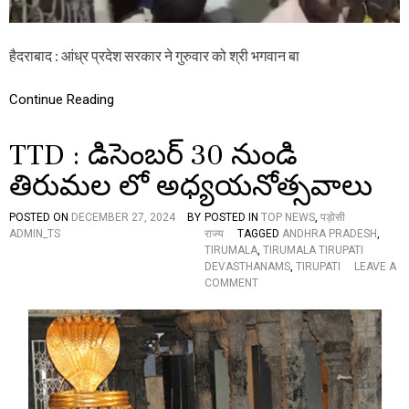
,
ति
रु
हैदराबाद : आंध्र प्रदेश सरकार ने गुरुवार को श्री भगवान बा
प
ति
भ
Continue Reading
ग
द
ड़
TTD : డిసెంబర్ 30 నుండి
में
मा
తిరుమల లో అధ్యయనోత్సవాలు
रे
ग
POSTED ON
DECEMBER 27, 2024
BY
POSTED IN
TOP NEWS
,
पड़ोसी
ये
ADMIN_TS
राज्य
TAGGED
ANDHRA PRADESH
,
मृ
TIRUMALA
,
TIRUMALA TIRUPATI
त
DEVASTHANAMS
,
TIRUPATI
LEAVE A
क
O
COMMENT
प
N
रि
T
ज
T
नों
D
को
:
2
డి
5
సెం
ला