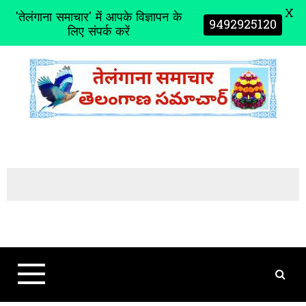
X
'तेलंगाना समाचार' में आपके विज्ञापन के
9492925120
लिए संपर्क करें
S
k
i
p
t
o
c
o
n
t
e
n
t