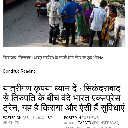
त
N
त
T
क
:
वै
ति
कुं
रु
ठ
म
या
ला
त्रा
घा
की
ट
अ
रो
नु
ड
हैदराबाद: तिरुमला (आंध्र प्रदेश) के पहले घाट रोड पर एक भीष�
म
प
ति
र
भी
Continue Reading
ष
ण
यात्रीगण कृपया ध्यान दें : सिकंदराबाद
स
ड़
से तिरुपति के बीच वंदे भारत एक्सप्रेस
क
हा
ट्रेन, यह है किराया और ऐसी हैं सुविधाएं
द
सा
,
POSTED ON
APRIL 8, 2023
BY
POSTED IN
TOP NEWS
,
दो
ADMIN_TS
तेलंगाना
TAGGED
SECUNDERABAD
,
म
TELANGANA
,
TIRUPATI
,
VANDE