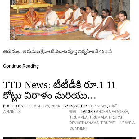
బ
ख
ర్
रु
3
प
0
ये
నుం
की
డి
अ
తి
नु
రు
ग्र
మ
ह
తిరుమ‌ల‌: తిరుమల శ్రీవారికి ఏడాది పూర్తి నిర్వహించే 450 ప
ల
रा
లో
शि
అ
Continue Reading
ధ్య
య
నో
TTD News: టీటీడీకి రూ.1.11
త్స
వా
కోట్లు విరాళం మరియు…
లు
POSTED ON
DECEMBER 25, 2024
BY
POSTED IN
TOP NEWS
,
पड़ोसी
ADMIN_TS
राज्य
TAGGED
ANDHRA PRADESH
,
TIRUMALA
,
TIRUMALA TIRUPATI
DEVASTHANAMS
,
TIRUPATI
LEAVE A
O
COMMENT
N