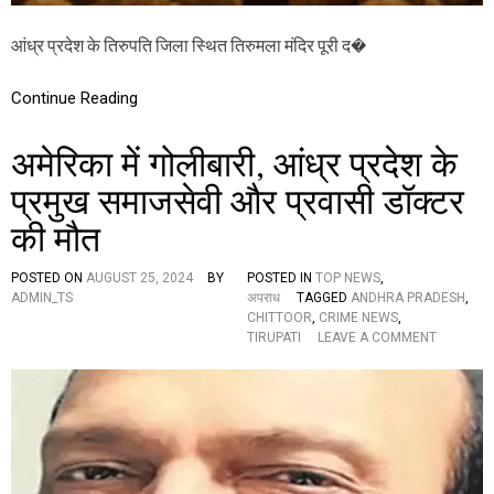
व
रों
आंध्र प्रदेश के तिरुपति जिला स्थित तिरुमला मंदिर पूरी द�
की
च
र्बी
Continue Reading
मि
ला
व
अमेरिका में गोलीबारी, आंध्र प्रदेश के
ट
,
प्रमुख समाजसेवी और प्रवासी डॉक्टर
भ
की मौत
क्तों
को
प
POSTED ON
AUGUST 25, 2024
BY
POSTED IN
TOP NEWS
,
हुं
ADMIN_TS
अपराध
TAGGED
ANDHRA PRADESH
,
ची
CHITTOOR
,
CRIME NEWS
,
ग
O
TIRUPATI
LEAVE A COMMENT
ह
N
री
अ
ठे
मे
स
रि
,
का
क्या
में
है
गो
य