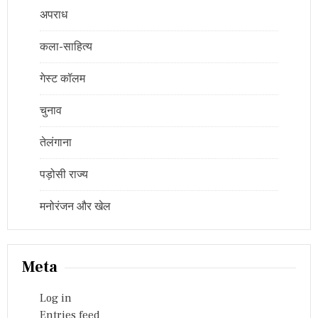
अपराध
कला-साहित्य
गेस्ट कॉलम
चुनाव
तेलंगाना
पड़ोसी राज्य
मनोरंजन और खेल
Meta
Log in
Entries feed