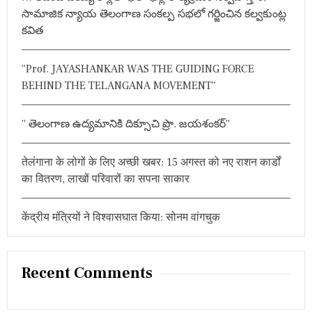
f
क्षा
సామాజిక న్యాయ తెలంగాణ సంకల్ప సభలో గర్జించిన కల్వకుంట్ల
o
के
కవిత
लि
r
ए
:
ब
“Prof. JAYASHANKAR WAS THE GUIDING FORCE
ड़ा
फै
BEHIND THE TELANGANA MOVEMENT”
स
ला
,
” తెలంగాణ ఉద్యమానికి దిక్సూచి ప్రొ. జయశంకర్”
प
ढ़ें
य
तेलंगाना के लोगों के लिए अच्छी खबर: 15 अगस्त को नए राशन कार्डों
ह
का वितरण, लाखों परिवारों का सपना साकार
ख
ब
र
केंद्रीय मंत्रियों ने विश्वासघात किया: सोनम वांगचुक
భ
వి
ష్య
త్
Recent Comments
త
రా
ల
ప్ర