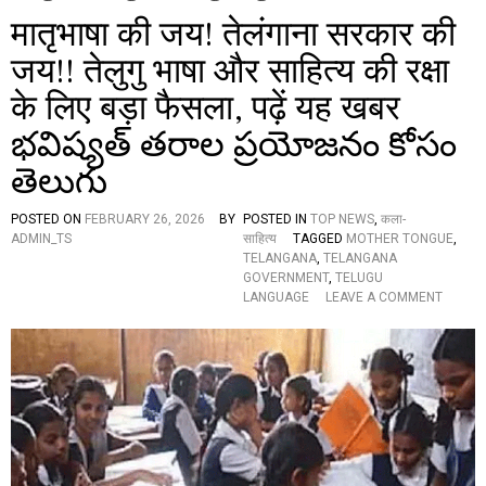
मातृभाषा की जय! तेलंगाना सरकार की
जय!! तेलुगु भाषा और साहित्य की रक्षा
के लिए बड़ा फैसला, पढ़ें यह खबर
భవిష్యత్ తరాల ప్రయోజనం కోసం
తెలుగు
POSTED ON
FEBRUARY 26, 2026
BY
POSTED IN
TOP NEWS
,
कला-
ADMIN_TS
साहित्य
TAGGED
MOTHER TONGUE
,
TELANGANA
,
TELANGANA
GOVERNMENT
,
TELUGU
O
LANGUAGE
LEAVE A COMMENT
N
मा
तृ
भा
षा
की
ज
य
!