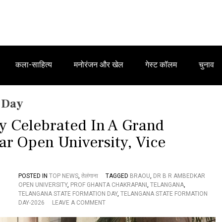
कला-साहित्य
मनोरंजन और खेल
गेस्ट कॉलम
चुनाव
 Day
y Celebrated In A Grand
r Open University, Vice
POSTED IN
TOP NEWS
,
तेलंगाना
TAGGED
BRAOU
,
DR B R AMBEDKAR
OPEN UNIVERSITY
,
PROF GHANTA CHAKRAPANI
,
TELANGANA
,
TELANGANA STATE FORMATION DAY
,
TELANGANA STATE FORMATION
O
DAY-2026
LEAVE A COMMENT
N
T