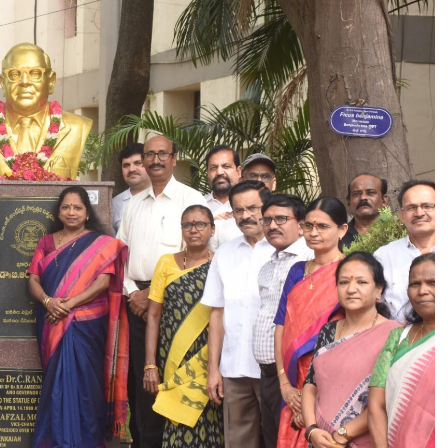
E
L
A
N
G
A
N
A
F
O
U
N
D
A
T
I
O
N
D
A
Y
C
E
L
E