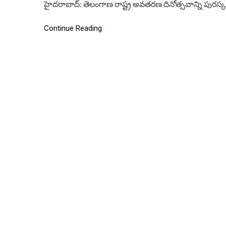
హైదరాబాద్: తెలంగాణ రాష్ట్ర అవతరణ దినోత్సవాన్ని పురస
Continue Reading