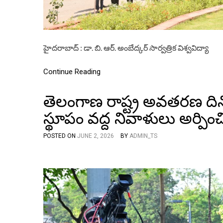
హైదరాబాద్ : డా. బి. ఆర్. అంబేద్కర్ సార్వత్రిక విశ్వవిద్యా
Continue Reading
తెలంగాణ రాష్ట్ర అవతరణ దిన
స్థూపం వద్ద నివాళులు అర్పిం
POSTED ON
JUNE 2, 2026
BY
ADMIN_TS