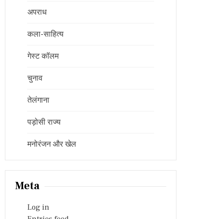
अपराध
कला-साहित्य
गेस्ट कॉलम
चुनाव
तेलंगाना
पड़ोसी राज्य
मनोरंजन और खेल
Meta
Log in