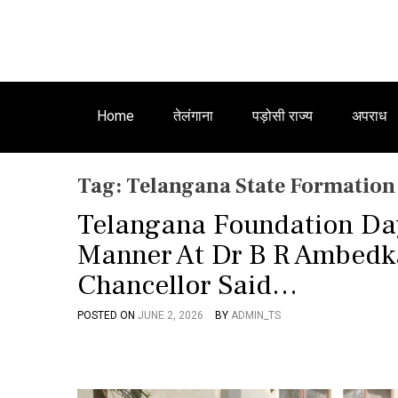
Home
तेलंगाना
पड़ोसी राज्य
अपराध
Tag:
Telangana State Formation
Telangana Foundation Da
Manner At Dr B R Ambedka
Chancellor Said…
POSTED ON
JUNE 2, 2026
BY
ADMIN_TS