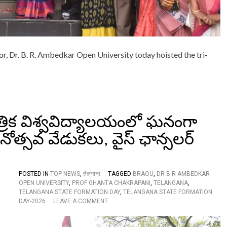
B
R
A
T
E
r, Dr. B. R. Ambedkar Open University today hoisted the tri-
D
I
N
A
G
R
A
్వత్రిక విశ్వవిద్యాలయంలో ఘనంగా
N
D
ోత్సవ వేడుకలు, వైస్ ఛాన్సలర్
M
A
N
N
E
POSTED IN
TOP NEWS
,
तेलंगाना
TAGGED
BRAOU
,
DR B R AMBEDKAR
R
OPEN UNIVERSITY
,
PROF GHANTA CHAKRAPANI
,
TELANGANA
,
A
TELANGANA STATE FORMATION DAY
,
TELANGANA STATE FORMATION
T
O
DAY-2026
LEAVE A COMMENT
D
N
R
డా