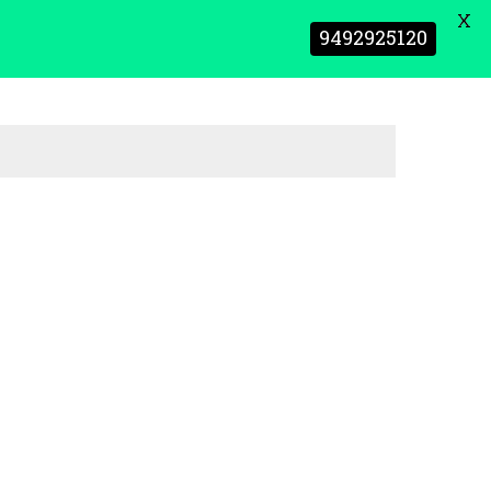
X
9492925120