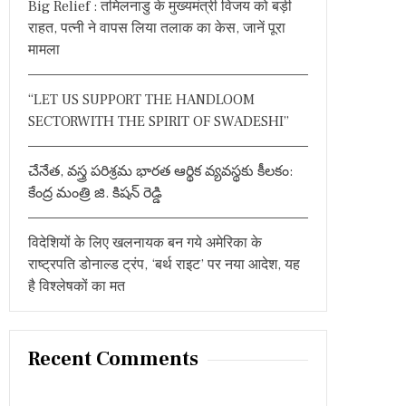
Big Relief : तमिलनाडु के मुख्यमंत्री विजय को बड़ी
:
राहत, पत्नी ने वापस लिया तलाक का केस, जानें पूरा
मामला
“LET US SUPPORT THE HANDLOOM
SECTORWITH THE SPIRIT OF SWADESHI”
చేనేత, వస్త్ర పరిశ్రమ భారత ఆర్థిక వ్యవస్థకు కీలకం:
కేంద్ర మంత్రి జి. కిషన్ రెడ్డి
विदेशियों के लिए खलनायक बन गये अमेरिका के
राष्ट्रपति डोनाल्ड ट्रंप, ‘बर्थ राइट’ पर नया आदेश, यह
है विश्लेषकों का मत
Recent Comments