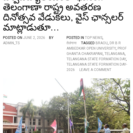
T
తెలంగాణా రాష్ట్ర అవతరణ
E
D
దినోత్సవ వేడుకలు, వైస్ ఛాన్సలర్
I
N
మాట్లాడుతూ…
A
G
POSTED ON
JUNE 2, 2026
BY
POSTED IN
TOP NEWS
,
R
ADMIN_TS
तेलंगाना
TAGGED
BRAOU
,
DR B R
A
AMBEDKAR OPEN UNIVERSITY
,
PROF
N
GHANTA CHAKRAPANI
,
TELANGANA
,
D
TELANGANA STATE FORMATION DAY
,
M
TELANGANA STATE FORMATION DAY-
A
O
2026
LEAVE A COMMENT
N
N
N
డా
E
.
R
బి
A
.
T
ఆ
D
ర్
R
.
B
అం
R
బే
A
ద్క
M