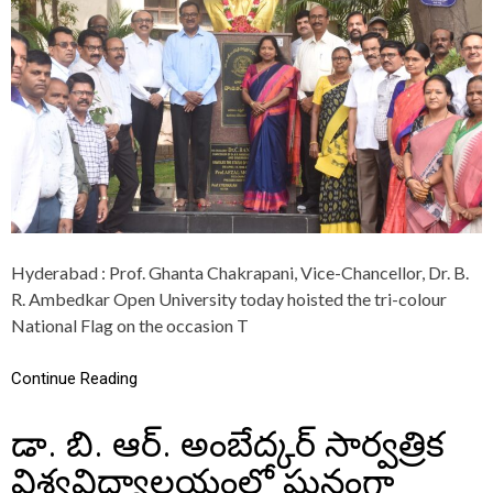
N
G
A
N
A
F
O
U
N
D
A
T
I
O
Hyderabad : Prof. Ghanta Chakrapani, Vice-Chancellor, Dr. B.
N
R. Ambedkar Open University today hoisted the tri-colour
D
A
National Flag on the occasion T
Y
C
Continue Reading
E
L
E
డా. బి. ఆర్. అంబేద్కర్ సార్వత్రిక
B
R
విశ్వవిద్యాలయంలో ఘనంగా
A