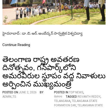
ర్
B
సా
E
ర్వ
D
త్రి
K
క
A
వి
R
శ్వ
O
వి
హైదరాబాద్ : డా. బి. ఆర్. అంబేద్కర్ సార్వత్రిక విశ్వవిద్యా
P
ద్యా
E
ల
N
యం
Continue Reading
U
లో
N
ఘ
I
తెలంగాణ రాష్ట్ర అవతరణ
నం
V
గా
E
దినోత్సవం, గన్‌పార్క్‌లోని
తె
R
లం
S
అమరవీరుల స్థూపం వద్ద నివాళులు
గా
I
ణా
T
అర్పించిన ముఖ్యమంత్రి
రా
Y
ష్ట్ర
,
అ
POSTED ON
JUNE 2, 2026
BY
POSTED IN
TOP NEWS
,
V
వ
ADMIN_TS
तेलंगाना
TAGGED
REVANTH REDDY
,
I
త
TELANGANA
,
TELANGANA STATE
C
ర
FORMATION DAY
,
TELANGANA STATE
E