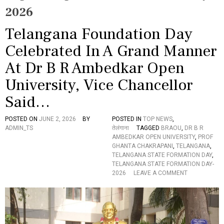
2026
Telangana Foundation Day
Celebrated In A Grand Manner
At Dr B R Ambedkar Open
University, Vice Chancellor
Said…
POSTED ON
JUNE 2, 2026
BY
POSTED IN
TOP NEWS
,
ADMIN_TS
तेलंगाना
TAGGED
BRAOU
,
DR B R
AMBEDKAR OPEN UNIVERSITY
,
PROF
GHANTA CHAKRAPANI
,
TELANGANA
,
TELANGANA STATE FORMATION DAY
,
TELANGANA STATE FORMATION DAY-
O
2026
LEAVE A COMMENT
N
T
E
L
A