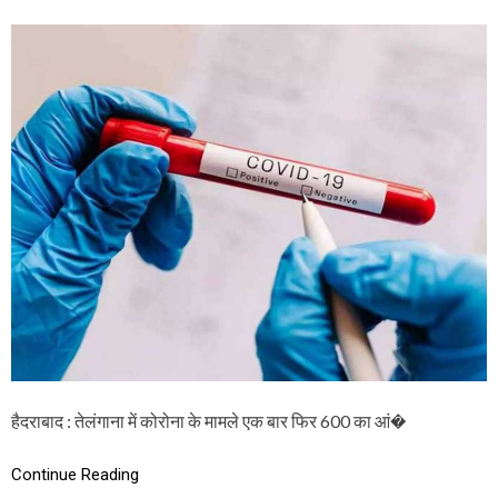
स्ट
N
र
ते
डो
लं
ज
गा
ना
में
को
रो
ना
के
मा
म
ले
ए
क
बा
र
फि
र
छ
ह
हैदराबाद : तेलंगाना में कोरोना के मामले एक बार फिर 600 का आं�
सौ
पा
र
Continue Reading
,