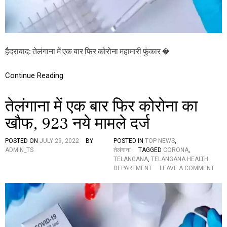
ना
म
हा
मा
री
मा
हैदराबाद: तेलंगाना में एक बार फिर कोरोना महामारी फुंकार �
र
र
ही
Continue Reading
हैं
फुं
तेलंगाना में एक बार फिर कोरोना का
का
र
खौफ, 923 नये मामले दर्ज
,
मं
ग
POSTED ON
JULY 29, 2022
BY
POSTED IN
TOP NEWS
,
ल
ADMIN_TS
तेलंगाना
TAGGED
CORONA
,
को
TELANGANA
,
TELANGANA HEALTH
ए
O
DEPARTMENT
LEAVE A COMMENT
क
N
ह
ते
जा
लं
र
गा
से
ना
अ
में