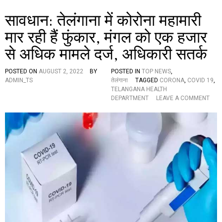
क
सावधान: तेलंगाना में कोरोना महामारी
ह
जा
मार रही हैं फुंकार, मंगल को एक हजार
र
अ
से अधिक मामले दर्ज, अधिकारी सतर्क
धि
क
की
POSTED ON
AUGUST 2, 2022
BY
POSTED IN
TOP NEWS
,
ब
ADMIN_TS
तेलंगाना
TAGGED
CORONA
,
COVID 19
,
ढ़ो
TELANGANA HEALTH
त्त
O
DEPARTMENT
LEAVE A COMMENT
री
N
,
सा
द
व
ह
धा
श
न
त
:
में
ते
लो
लं
ग
गा
ना
में
को
रो