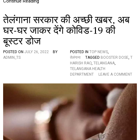
Continue Reading
य
हां
तेलंगाना सरकार की अच्छी खबर, अब
हैं
स
घर-घर जाकर देंगे कोविड-19 की
ब
से
बूस्टर डोज
अ
धि
क
POSTED ON
JULY 26, 2022
BY
POSTED IN
TOP NEWS
,
के
ADMIN_TS
तेलंगाना
TAGGED
BOOSTER DOSE
,
T
स
HARISH RAO
,
TELANGANA
,
TELANGANA HEALTH
O
DEPARTMENT
LEAVE A COMMENT
N
ते
लं
गा
ना
स
र
का
र
की
अ