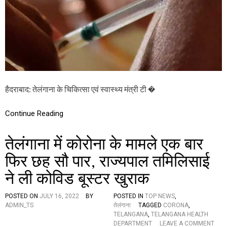
च्छी
ख
ब
र
,
अ
ब
घ
र
-
हैदराबाद: तेलंगाना के चिकित्सा एवं स्वास्थ्य मंत्री टी �
घ
र
जा
Continue Reading
क
र
तेलंगाना में कोरोना के मामले एक बार
दें
गे
फिर छह सौ पार, राज्यपाल तमिलिसाई
को
वि
ने ली कोविड बूस्टर खुराक
ड
-
1
POSTED ON
JULY 16, 2022
BY
POSTED IN
TOP NEWS
,
9
ADMIN_TS
तेलंगाना
TAGGED
CORONA
,
की
TELANGANA
,
TELANGANA HEALTH
बू
O
DEPARTMENT
LEAVE A COMMENT