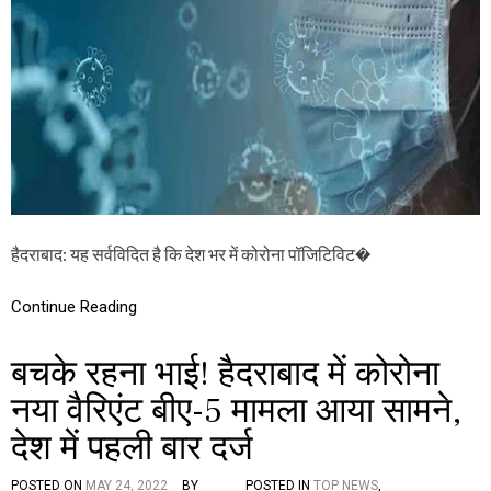
को
रो
ना
के
मा
म
लों
में
ब
ढ़ो
त्त
री
,
हैदराबाद: यह सर्वविदित है कि देश भर में कोरोना पॉजिटिविट�
स्वा
स्थ्य
वि
Continue Reading
भा
ग
बचके रहना भाई! हैदराबाद में कोरोना
ने
दी
नया वैरिएंट बीए-5 मामला आया सामने,
य
ह
देश में पहली बार दर्ज
गं
भी
र
POSTED ON
MAY 24, 2022
BY
POSTED IN
TOP NEWS
,