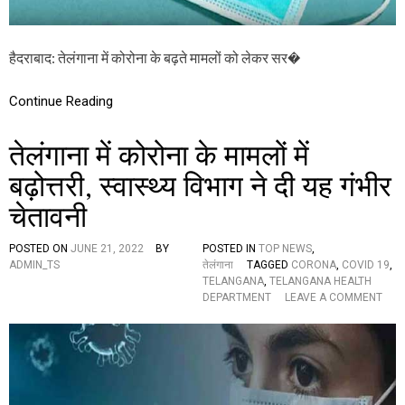
र
स
त
र्क
हैदराबाद: तेलंगाना में कोरोना के बढ़ते मामलों को लेकर सर�
,
मा
स्क
Continue Reading
न
हीं
तेलंगाना में कोरोना के मामलों में
प
ह
बढ़ोत्तरी, स्वास्थ्य विभाग ने दी यह गंभीर
ने
प
चेतावनी
र
ए
क
POSTED ON
JUNE 21, 2022
BY
POSTED IN
TOP NEWS
,
ह
ADMIN_TS
तेलंगाना
TAGGED
CORONA
,
COVID 19
,
जा
TELANGANA
,
TELANGANA HEALTH
र
O
DEPARTMENT
LEAVE A COMMENT
जु
N
र्मा
ते
ना
लं
गा
ना
में