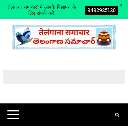
X
'तेलंगाना समाचार' में आपके विज्ञापन के
9492925120
लिए संपर्क करें
S
k
i
p
t
o
c
o
n
t
e
n
t