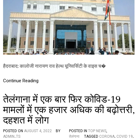
ड़
-
ग
ड़
ब
ड़
:
का
लो
जी
यू
नि
हैदराबाद: कालोजी नारायण राव हेल्थ यूनिवर्सिटी के वाइस च�
व
र्सि
टी
Continue Reading
के
कु
तेलंगाना में एक बार फिर कोविड-19
ल
प
मामलों में एक हजार अधिक की बढ़ोत्तरी,
ति
नं
दहशत में लोग
द
कु
मा
POSTED ON
AUGUST 4, 2022
BY
POSTED IN
TOP NEWS
,
र
ADMIN_TS
तेलंगाना
TAGGED
CORONA
,
COVID 19
,