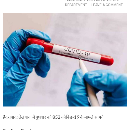
O
DEPARTMENT
LEAVE A COMMENT
N
ते
लं
गा
ना
में
8
5
2
को
वि
ड
-
1
9
के
न
ये
मा
म
ले
हैदराबाद: तेलंगाना में बुधवार को 852 कोविड-19 के मामले सामने
द
र्ज
,