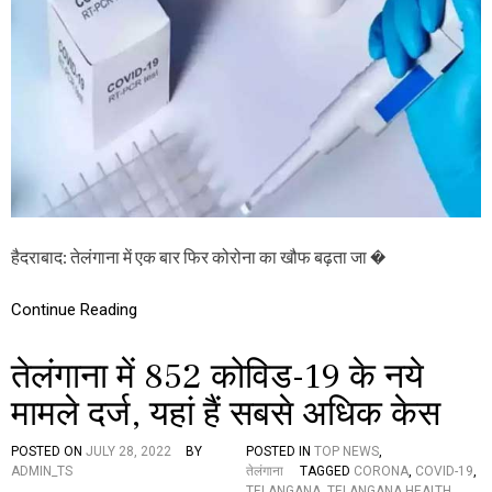
धि
ए
क
क
मा
बा
म
र
ले
फि
द
र
र्ज
को
,
रो
अ
ना
धि
का
का
खौ
री
फ
स
,
हैदराबाद: तेलंगाना में एक बार फिर कोरोना का खौफ बढ़ता जा �
त
9
र्क
2
3
Continue Reading
न
ये
तेलंगाना में 852 कोविड-19 के नये
मा
म
मामले दर्ज, यहां हैं सबसे अधिक केस
ले
द
र्ज
POSTED ON
JULY 28, 2022
BY
POSTED IN
TOP NEWS
,
ADMIN_TS
तेलंगाना
TAGGED
CORONA
,
COVID-19
,
TELANGANA
,
TELANGANA HEALTH