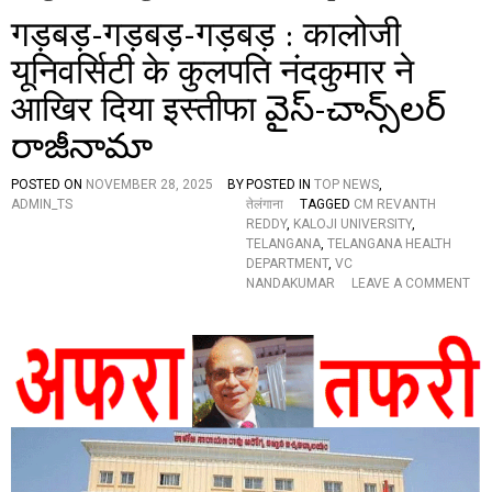
गड़बड़-गड़बड़-गड़बड़ : कालोजी
यूनिवर्सिटी के कुलपति नंदकुमार ने
आखिर दिया इस्तीफा వైస్-చాన్స్‌లర్
రాజీనామా
POSTED ON
NOVEMBER 28, 2025
BY
POSTED IN
TOP NEWS
,
ADMIN_TS
तेलंगाना
TAGGED
CM REVANTH
REDDY
,
KALOJI UNIVERSITY
,
TELANGANA
,
TELANGANA HEALTH
DEPARTMENT
,
VC
NANDAKUMAR
LEAVE A COMMENT
O
N
ग
ड़
ब
ड़
-
ग
ड़
ब