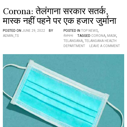
रा
Corona: तेलंगाना सरकार सतर्क,
ज्य
पा
मास्क नहीं पहने पर एक हजार जुर्माना
ल
त
मि
POSTED ON
JUNE 29, 2022
BY
POSTED IN
TOP NEWS
,
लि
ADMIN_TS
तेलंगाना
TAGGED
CORONA
,
MASK
,
सा
TELANGANA
,
TELANGANA HEALTH
ई
O
DEPARTMENT
LEAVE A COMMENT
ने
N
ली
C
को
O
वि
R
ड
O
बू
N
स्ट
A
र
:
खु
ते
रा
लं
क
गा
ना
स
र
का