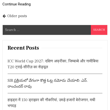
वै
Continue Reading
रि
एं
P
Older posts
ट
बी
o
ए
S
-
s
e
5
मा
a
t
म
r
Recent Posts
ला
s
c
आ
या
h
n
ICC World Cup 2027: दक्षिण अफ्रीका, जिम्बाब्वे और नामीबिया
सा
f
म
T20 ट्राई-सीरीज़ का शेड्यूल
a
o
ने
,
r
v
दे
SIR ప్రక్రియలో వేగంగా కొత్త ఓట్ల నమోదు చేయాలి: ఎన్.
:
श
i
రాంచందర్ రావు
में
प
g
ह
हाइड्रा में 150 ड्राइवर की नौकरियां, उमड़े हजारों बेरोजगार, मची
ली
a
बा
भगदड़
र