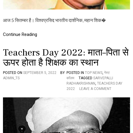
अ
प
नी
बा
आज 5 सितम्बर है। विश्वप्रसिद्द भारतीय दार्शनिक, महान शिक�
त
Continue Reading
Teachers Day 2022: माता–पिता से
ऊपर होता है शिक्षक का स्थान
POSTED ON
SEPTEMBER 5, 2022
BY
POSTED IN
TOP NEWS
,
गेस्ट
ADMIN_TS
कॉलम
TAGGED
SARVEPALLI
RADHAKRISHNAN
,
TEACHERS DAY
O
2022
LEAVE A COMMENT
N
T
E
A
C
H
E
R