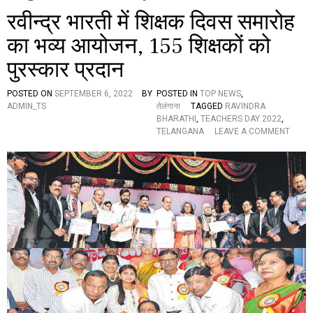
रवीन्द्र भारती में शिक्षक दिवस समारोह
का भव्य आयोजन, 155 शिक्षकों को
पुरस्कार प्रदान
POSTED ON
SEPTEMBER 6, 2022
BY
POSTED IN
TOP NEWS
,
ADMIN_TS
तेलंगाना
TAGGED
RAVINDRA
BHARATHI
,
TEACHERS DAY 2022
,
O
TELANGANA
LEAVE A COMMENT
N
र
वी
न्द्र
भा
र
ती
में
शि
क्ष
क
दि
व
स