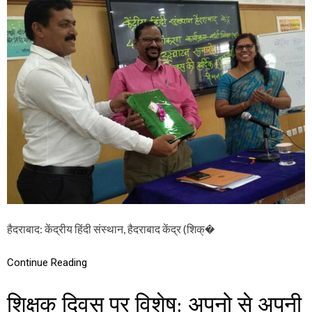
न
य
हिं
दी
सं
स्था
न
:
4
5
1
वां
न
वी
क
र
ण
पा
ठ्य
हैदराबाद: केंद्रीय हिंदी संस्थान, हैदराबाद केंद्र (शिक्�
क्र
म
उ
Continue Reading
द्घा
टि
शिक्षक दिवस पर विशेष: अपनो से अपनी
त
औ