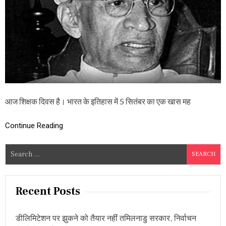
S
D
A
Y
2
0
2
2
:
मा
ता
आज शिक्षक दिवस है। भारत के इतिहास में 5 सितंबर का एक खास मह
–
पि
ता
Continue Reading
से
ऊ
S
प
र
e
हो
a
ता
r
है
Recent Posts
शि
c
क्ष
h
क
डीलिमिटेशन पर झुकने को तैयार नहीं तमिलनाडु सरकार, निर्वाचन
f
का