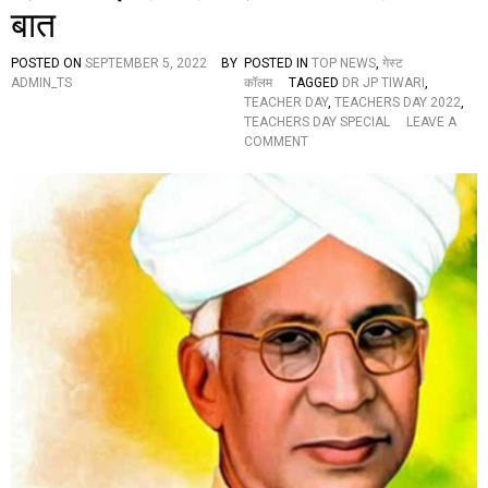
बात
र
शि
क्ष
POSTED ON
SEPTEMBER 5, 2022
BY
POSTED IN
TOP NEWS
,
गेस्ट
क
ADMIN_TS
कॉलम
TAGGED
DR JP TIWARI
,
दि
TEACHER DAY
,
TEACHERS DAY 2022
,
व
TEACHERS DAY SPECIAL
LEAVE A
स
O
COMMENT
का
N
स
शि
फ
क्ष
ल
क
आ
दि
यो
व
ज
स
न
प
र
वि
शे
ष
:
अ
प
नो
से