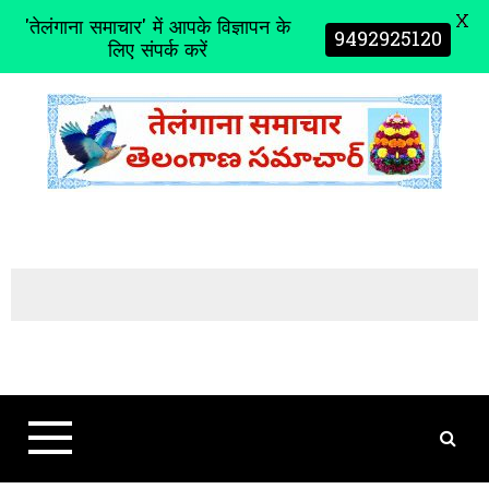
X
'तेलंगाना समाचार' में आपके विज्ञापन के
9492925120
लिए संपर्क करें
S
k
i
p
t
o
c
o
n
t
e
n
t