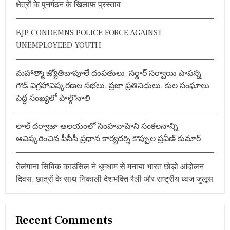
क्षेत्रों के पुनर्गठन के खिलाफ प्रस्ताव
स्था
o
न
r
BJP CONDEMNS POLICE FORCE AGAINST
:
UNEMPLOYEED YOUTH
మహాత్మా జ్యోతిబాపూలే దంపతులు, సర్దార్ సర్వాయి పాపన్న
గౌడ్ విగ్రహావిష్కరణల సభలు, ప్రజా ప్రతినిధులు, కుల సంఘాలు
పెద్ద సంఖ్యలో పాల్గొనాలి
లాల్ దర్వాజా ఆలయంలో సింహవాహిని సంకలనాన్ని
ఆవిష్కరించిన పీసీసీ ప్రధాన కార్యదర్శి కొప్పుల ప్రవీణ్ కుమార్
तेलंगाना सिविक काउंसिल ने धूमधाम से मनाया भारत छोड़ो आंदोलन
दिवस, छात्रों के साथ निकाली देशभक्ति रैली और राष्ट्रीय ध्वज जुलूस
Recent Comments