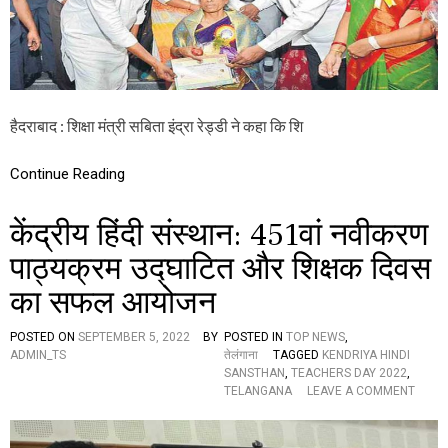
स
मा
रो
ह
का
भ
व्य
हैदराबाद : शिक्षा मंत्री सबिता इंद्रा रेड्डी ने कहा कि शि
आ
यो
ज
Continue Reading
न
,
केंद्रीय हिंदी संस्थान: 451वां नवीकरण
1
5
पाठ्यक्रम उद्घाटित और शिक्षक दिवस
5
शि
का सफल आयोजन
क्ष
कों
को
POSTED ON
SEPTEMBER 5, 2022
BY
POSTED IN
TOP NEWS
,
पु
ADMIN_TS
तेलंगाना
TAGGED
KENDRIYA HINDI
र
SANSTHAN
,
TEACHERS DAY 2022
,
स्का
O
TELANGANA
LEAVE A COMMENT
र
N
प्र
कें
दा
द्री