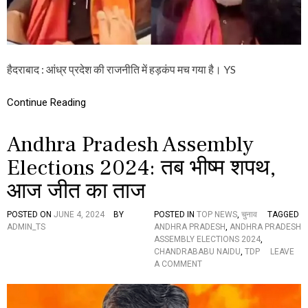
में
ह
ड़
कं
प
,
हैदराबाद : आंध्र प्रदेश की राजनीति में हड़कंप मच गया है। YS
पू
र्व
Continue Reading
मं
त्री
अं
Andhra Pradesh Assembly
बा
ती
Elections 2024: तब भीष्म शपथ,
रा
म
आज जीत का ताज
बा
बू
POSTED ON
JUNE 4, 2024
BY
POSTED IN
TOP NEWS
,
चुनाव
TAGGED
गि
ADMIN_TS
ANDHRA PRADESH
,
ANDHRA PRADESH
र
ASSEMBLY ELECTIONS 2024
,
फ्ता
CHANDRABABU NAIDU
,
TDP
LEAVE
र
O
A COMMENT
మా
N
జీ
A
మం
N
త్రి