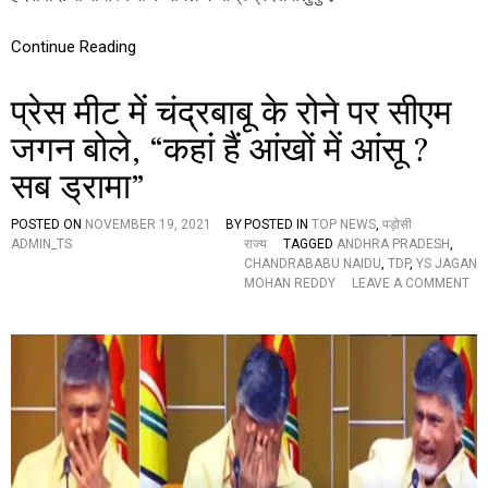
ले
में
टी
Continue Reading
डी
पी
प्रेस मीट में चंद्रबाबू के रोने पर सीएम
की
म
जगन बोले, “कहां हैं आंखों में आंसू ?
हि
ला
सब ड्रामा”
ने
ता
गि
POSTED ON
NOVEMBER 19, 2021
BY
POSTED IN
TOP NEWS
,
पड़ोसी
र
ADMIN_TS
राज्य
TAGGED
ANDHRA PRADESH
,
फ्ता
CHANDRABABU NAIDU
,
TDP
,
YS JAGAN
र
MOHAN REDDY
LEAVE A COMMENT
,
O
है
N
द
प्रे
रा
स
बा
मी
द
ट
र
में
वा
चं
ना
द्र
बा