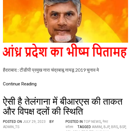
D
అం
H
బ
R
టి
A
రాం
P
బా
R
బు
A
అ
D
రె
E
స్ట్
S
H
A
S
हैदराबाद : टीडीपी प्रमुख नारा चंद्रबाबू नायडू 2019 चुनाव मे
S
E
M
Continue Reading
B
L
Y
ऐसी है तेलंगाना में बीआरएस की ताकत
E
L
और विपक्ष दलों की स्थिति
E
C
POSTED ON
JULY 29, 2023
BY
POSTED IN
TOP NEWS
,
गेस्ट
T
ADMIN_TS
कॉलम
TAGGED
AIMIM
,
BJP
,
BRS
,
BSP
,
I