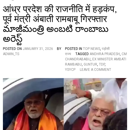
आंध्र प्रदेश की राजनीति में हड़कंप,
पूर्व मंत्री अंबाती रामबाबू गिरफ्तार
మాజీమంత్రి అంబటి రాంబాబు
అరెస్ట్
POSTED ON
JANUARY 31, 2026
BY
POSTED IN
TOP NEWS
,
पड़ोसी
ADMIN_TS
राज्य
TAGGED
ANDHRA PRADESH
,
CM
CHANDRABABU
,
EX MINISTER AMBATI
RAMBABU
,
GUNTUR
,
TDP
,
O
YSYCP
LEAVE A COMMENT
N
आं
ध्र
प्र
दे
श
की
रा
ज
नी
ति