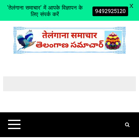
X
'तेलंगाना समाचार' में आपके विज्ञापन के
9492925120
लिए संपर्क करें
S
k
i
p
t
o
c
o
n
t
e
n
t