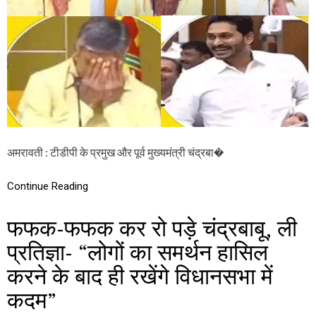
बू
के
रो
ने
प
र
सी
ए
म
ज
ग
न
अमरावती : टीडीपी के प्रमुख और पूर्व मुख्यमंत्री चंद्रबा�
बो
ले
,
Continue Reading
“
क
फफक-फफक कर रो पड़े चंद्रबाबू, ली
हां
हैं
प्रतिज्ञा- “लोगों का समर्थन हासिल
आं
खों
करने के बाद ही रखेंगे विधानसभा में
में
आं
कदम”
सू
?