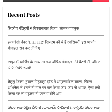
s
e
रो
a
ध
t
r
चु
Recent Posts
ने
s
c
जा
h
ने
n
केंद्रीय मंत्रियों ने विश्वासघात किया: सोनम वांगचुक
f
की
ओ
a
o
र
इमरजेंसी नंबर ‘Dial 112’ सिस्टम की ये हैं खासियतें, इसे आपके
r
डॉ
v
मोबाइल सेव कर लीजिए
:
सु
धा
i
टाइप-C चार्जिंग के साथ आ गया कीपैड मोबाइल, AI बैटरी भी, कीमत
g
सिर्फ 949 रुपये!
a
t
तेलुगु फिल्म ‘हुशारु पिट्टलु’ इवेंट में अप्रत्याशित घटना, फिल्म
अभिनेता ने अपने ही गाल पर मार लिया जोर-जोर से थप्पड़, ऐसा क्यों
i
किया यह तो पढ़कर ही जान पाओगे आप
o
తెలంగాణ రక్షణ సేన జిందాబాద్: సామాజిక న్యాయ తెలంగాణ
n