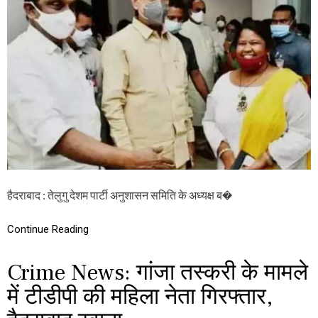
నం
तै
సృ
सा
ష్టిం
:
చిం
गां
ది
जा
त
स्क
री
मा
म
ले
में
गि
र
फ्ता
हैदराबाद : तेलुगु देशम पार्टी अनुशासन समिति के अध्यक्ष ब�
र
टी
डी
Continue Reading
पी
म
Crime News: गांजा तस्करी के मामले
हि
ला
में टीडीपी की महिला नेता गिरफ्तार,
ने
ता
जा