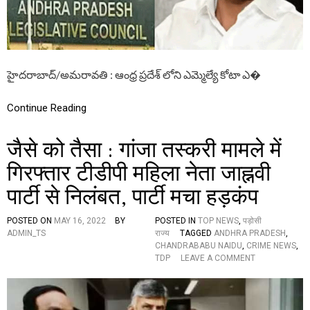
న్ని
క
ల్లో
T
D
P
హైదరాబాద్/అమరావతి : ఆంధ్ర ప్రదేశ్ లోని ఎమ్మెల్యే కోటా ఎ�
ఒ
క
సీ
Continue Reading
టు
ను
जैसे को तैसा : गांजा तस्करी मामले में
గె
లు
गिरफ्तार टीडीपी महिला नेता जाह्नवी
చు
కో
पार्टी से निलंबत, पार्टी मचा हड़कंप
వ
డం
రా
POSTED ON
MAY 16, 2022
BY
POSTED IN
TOP NEWS
,
पड़ोसी
జ
ADMIN_TS
राज्य
TAGGED
ANDHRA PRADESH
,
కీ
CHANDRABABU NAIDU
,
CRIME NEWS
,
యం
O
TDP
LEAVE A COMMENT
గా
N
సం
जै
చ
से
ల
को