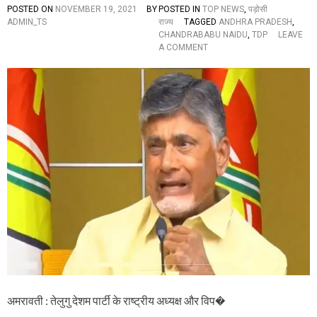
स
POSTED ON
NOVEMBER 19, 2021
BY
POSTED IN
TOP NEWS
,
पड़ोसी
ब
ADMIN_TS
राज्य
TAGGED
ANDHRA PRADESH
,
ड्रा
CHANDRABABU NAIDU
,
TDP
LEAVE
मा
O
A COMMENT
”
N
फ
फ
क
-
फ
फ
क
क
र
रो
प
ड़े
चं
द्र
बा
बू
,
ली
अमरावती : तेलुगु देशम पार्टी के राष्ट्रीय अध्यक्ष और विप�
प्र
ति