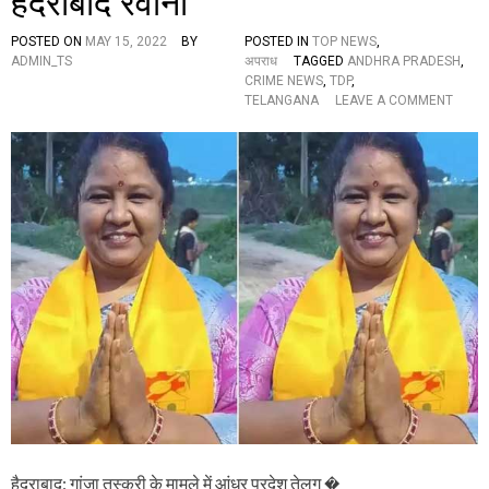
हैदराबाद रवाना
ह्न
वी
POSTED ON
MAY 15, 2022
BY
POSTED IN
TOP NEWS
,
पा
ADMIN_TS
अपराध
TAGGED
ANDHRA PRADESH
,
र्टी
CRIME NEWS
,
TDP
,
से
O
TELANGANA
LEAVE A COMMENT
नि
N
लं
C
ब
R
त
I
,
M
पा
E
र्टी
N
म
E
चा
W
ह
S
ड़
:
कं
गां
प
जा
त
स्क
री
के
मा
म
हैदराबाद: गांजा तस्करी के मामले में आंध्र प्रदेश तेलुगु �