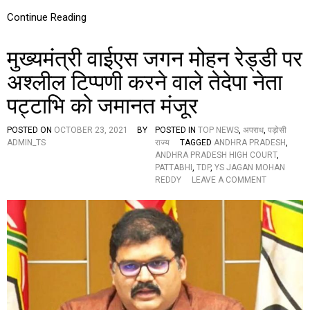
ज्ञा
Continue Reading
-
“
लो
मुख्यमंत्री वाईएस जगन मोहन रेड्डी पर
गों
का
अश्लील टिप्पणी करने वाले तेदेपा नेता
स
पट्टाभि को जमानत मंजूर
म
र्थ
न
POSTED ON
OCTOBER 23, 2021
BY
POSTED IN
TOP NEWS
,
अपराध
,
पड़ोसी
हा
ADMIN_TS
राज्य
TAGGED
ANDHRA PRADESH
,
सि
ANDHRA PRADESH HIGH COURT
,
ल
PATTABHI
,
TDP
,
YS JAGAN MOHAN
क
O
REDDY
LEAVE A COMMENT
र
N
ने
मु
के
ख्य
बा
मं
द
त्री
ही
वा
र
ई
खें
ए
गे
स
वि
ज
धा