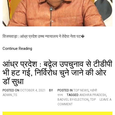
ग
न
न
स
मो
भा
ह
में
न
क
रे
द
ड्डी
म
प
विजयवाड़ा : आंध्र प्रदेश उच्च न्यायालय ने तेदेपा नेता पट�
”
र
अ
Continue Reading
श्ली
ल
टि
आंध्र प्रदेश : बद्वेल उपचुनाव से टीडीपी
प्प
णी
भी हट गई, निर्विरोध चुने जाने की ओर
क
र
डॉ सुधा
ने
वा
ले
POSTED ON
OCTOBER 4, 2021
BY
POSTED IN
TOP NEWS
,
पड़ोसी
ते
ADMIN_TS
राज्य
TAGGED
ANDHRA PRADESH
,
दे
BADVEL BY-ELECTION
,
TDP
LEAVE A
पा
O
COMMENT
ने
N
ता
आं