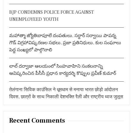
स
r
र
BJP CONDEMNS POLICE FORCE AGAINST
:
का
UNEMPLOYEED YOUTH
र
ग
ठ
మహాత్మా జ్యోతిబాపూలే దంపతులు, సర్దార్ సర్వాయి పాపన్న
न
का
గౌడ్ విగ్రహావిష్కరణల సభలు, ప్రజా ప్రతినిధులు, కుల సంఘాలు
रा
పెద్ద సంఖ్యలో పాల్గొనాలి
स्ता
सा
फ
లాల్ దర్వాజా ఆలయంలో సింహవాహిని సంకలనాన్ని
,
पू
ఆవిష్కరించిన పీసీసీ ప్రధాన కార్యదర్శి కొప్పుల ప్రవీణ్ కుమార్
रे
रा
ज्य
तेलंगाना सिविक काउंसिल ने धूमधाम से मनाया भारत छोड़ो आंदोलन
में
दिवस, छात्रों के साथ निकाली देशभक्ति रैली और राष्ट्रीय ध्वज जुलूस
ज
श्न
का
मा
Recent Comments
हौ
ल