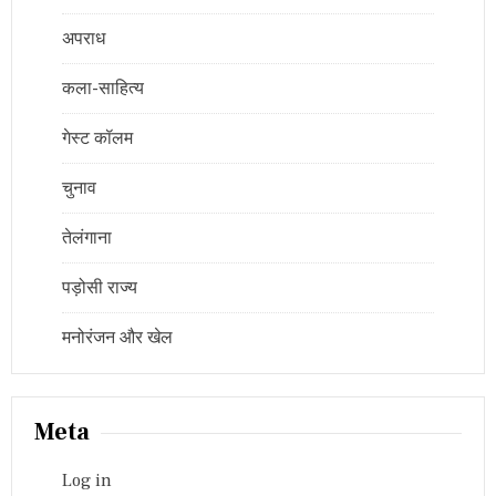
अपराध
कला-साहित्य
गेस्ट कॉलम
चुनाव
तेलंगाना
पड़ोसी राज्य
मनोरंजन और खेल
Meta
Log in