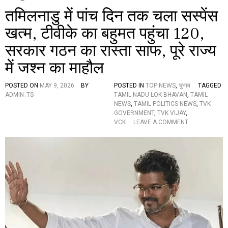
तमिलनाडु में पांच दिन तक चला सस्पेंस
खत्म, टीवीके का बहुमत पहुंचा 120,
सरकार गठन का रास्ता साफ, पूरे राज्य
में जश्न का माहौल
POSTED ON
MAY 9, 2026
BY
POSTED IN
TOP NEWS
,
चुनाव
TAGGED
ADMIN_TS
TAMIL NADU LOK BHAVAN
,
TAMIL
NEWS
,
TAMIL POLITICS NEWS
,
TVK
GOVERNMENT
,
TVK VIJAY
,
O
VCK
LEAVE A COMMENT
N
त
मि
ल
ना
डु
में
पां
च
दि
न