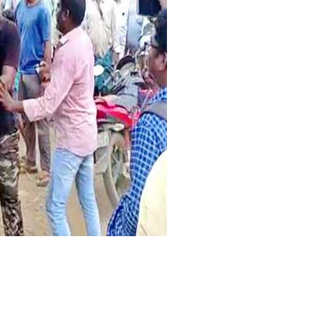
E
N
E
W
S
:
को
त्ता
प
ल्ली
में
त
ना
व
,
सां
त्व
ना
दे
ने
ग
ये
वि
धा