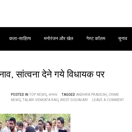
कला-साहित्य
मनोरंजन और खेल
गेस्ट कॉलम
चुनाव
ाव, सांत्वना देने गये विधायक पर
POSTED IN
TOP NEWS
,
अपराध
TAGGED
ANDHRA PRADESH
,
CRIME
NEWS
,
TALARI VENKATA RAO
,
WEST GODAVARI
LEAVE A COMMENT
O
N
C
R
I
M