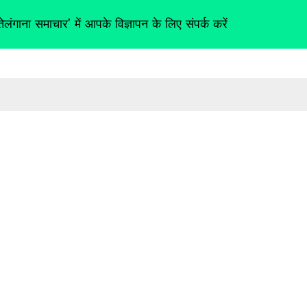
तेलंगाना समाचार' में आपके विज्ञापन के लिए संपर्क करें