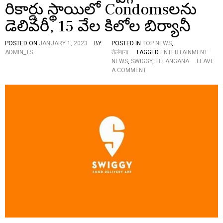
రికార్డు స్థాయిలో Condomsలను
दि
ल
డెలివరీ, 15 వేల కిలోల బిర్యానీ
च
स्प
बा
POSTED ON
JANUARY 1, 2023
BY
POSTED IN
TOP NEWS
,
तों
ADMIN_TS
तेलंगाना
TAGGED
ENTERTAINMENT
का
NEWS
,
SWIGGY
,
TELANGANA
LEAVE
पि
O
A COMMENT
टा
N
रा
न
या
सा
ल
2
0
2
3
:
‘
స్వి
గ్గీ
’
చే
సిం
ది