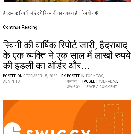
,
है
हैदराबाद: स्विगी ऑर्डर में बिरयानी का दबदबा है। स्विगी न�
द
रा
बा
Continue Reading
द
में
ह
स्विगी की वार्षिक रिपोर्ट जारी, हैदराबाद
र
मि
के एक व्यक्ति ने एक साल में लाखों रुपये
न
की इडली का ऑर्डर और…
ट
प
र
POSTED ON
DECEMBER 15, 2023
BY
POSTED IN
TOP NEWS
,
मि
ADMIN_TS
तेलंगाना
TAGGED
HYDERABAD
,
ले
O
SWIGGY
LEAVE A COMMENT
हैं
N
3
स्वि
4
गी
बि
की
र
वा
या
र्षि
नी
क
ऑ
रि
र्ड