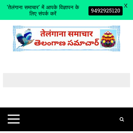
X
'तेलंगाना समाचार' में आपके विज्ञापन के
9492925120
लिए संपर्क करें
S
k
i
p
t
o
c
o
n
t
e
n
t