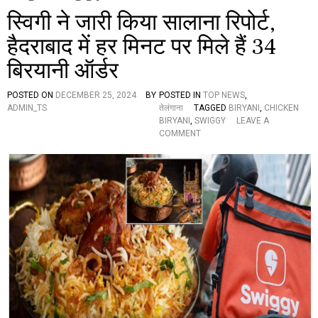
स्विगी ने जारी किया सालाना रिपोर्ट,
हैदराबाद में हर मिनट पर मिले हैं 34
बिरयानी ऑर्डर
POSTED ON
DECEMBER 25, 2024
BY
POSTED IN
TOP NEWS
,
ADMIN_TS
तेलंगाना
TAGGED
BIRYANI
,
CHICKEN
BIRYANI
,
SWIGGY
LEAVE A
O
COMMENT
N
स्वि
गी
ने
जा
री
कि
या
सा
ला
ना
रि
पो
र्ट