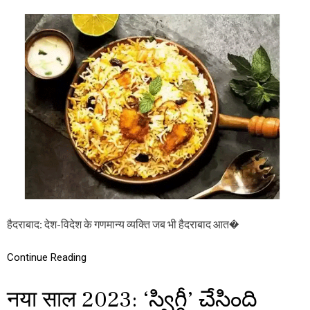
ये
N
की
है
इ
द
ड
रा
ली
बा
का
द
ऑ
में
र्ड
लो
र
ग
औ
खू
र
ब
…
खा
र
हे
हैं
बि
र
या
हैदराबाद: देश-विदेश के गणमान्य व्यक्ति जब भी हैदराबाद आत�
नी
,
स्वि
Continue Reading
गी
ने
नया साल 2023: ‘స్విగ్గీ’ చేసింది
खो
ला