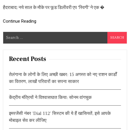
రి
हैदराबाद: नये साल के मौके पर फूड डिलीवरी एप 'स्विगी' ने एक �
కా
ర్డు
స్థా
Continue Reading
యి
లో
S
C
O
e
N
a
D
r
O
Recent Posts
M
c
S
h
ల
तेलंगाना के लोगों के लिए अच्छी खबर: 15 अगस्त को नए राशन कार्डों
f
ను
का वितरण, लाखों परिवारों का सपना साकार
డె
o
లి
r
వ
केंद्रीय मंत्रियों ने विश्वासघात किया: सोनम वांगचुक
:
రీ
,
1
इमरजेंसी नंबर ‘Dial 112’ सिस्टम की ये हैं खासियतें, इसे आपके
5
వే
मोबाइल सेव कर लीजिए
ల
కి