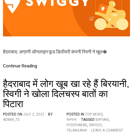
पो
र
र्ट
जा
री
,
है
द
रा
बा
द
हैदराबाद: अग्रणी ऑनलाइन फूड डिलीवरी कंपनी स्विगी ने खुल�
के
ए
क
Continue Reading
व्य
क्ति
हैदराबाद में लोग खूब खा रहे हैं बिरयानी,
ने
ए
स्विगी ने खोला दिलचस्प बातों का
क
सा
पिटारा
ल
में
ला
POSTED ON
JULY 2, 2023
BY
POSTED IN
TOP NEWS
,
खों
ADMIN_TS
तेलंगाना
TAGGED
BIRYANI
,
रु
HYDERABAD
,
SWIGGY
,
प
O
TELANGANA
LEAVE A COMMENT