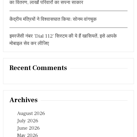
का वितरण, लाखों परिवारों का सपना साकार
व
च
न
केंद्रीय मंत्रियों ने विश्वासघात किया: सोनम वांगचुक
औ
र
कि
इमरजेंसी नंबर ‘Dial 112’ सिस्टम की ये हैं खासियतें, इसे आपके
या
य
मोबाइल सेव कर लीजिए
ह
आ
ह्वा
न
Recent Comments
Archives
August 2026
July 2026
June 2026
May 2026