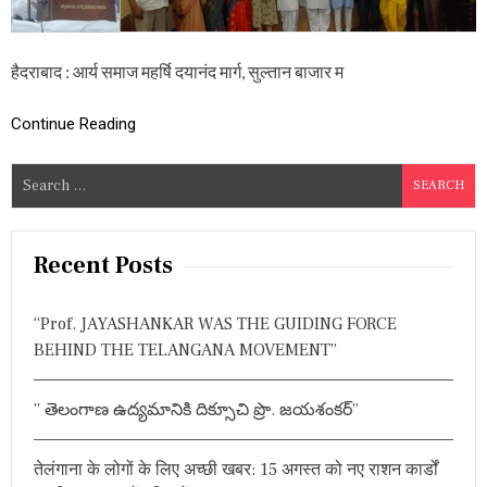
ज
यं
ती
भ
हैदराबाद : आर्य समाज महर्षि दयानंद मार्ग, सुल्तान बाजार म
व्य
आ
Continue Reading
यो
ज
न
S
,
e
वै
दि
a
क
r
Recent Posts
ग
c
र्ज
ना
h
“Prof. JAYASHANKAR WAS THE GUIDING FORCE
के
f
सं
BEHIND THE TELANGANA MOVEMENT”
o
पा
द
r
क
” తెలంగాణ ఉద్యమానికి దిక్సూచి ప్రొ. జయశంకర్”
:
ने
दि
या
तेलंगाना के लोगों के लिए अच्छी खबर: 15 अगस्त को नए राशन कार्डों
प्र