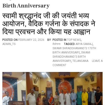
Birth Anniversary
स्वामी श्रद्धानंद जी की जयंती भव्य
आयोजन, वैदिक गर्जना के संपादक ने
दिया प्रवचन और किया यह आह्वान
POSTED ON
FEBRUARY 22, 2026
BY
POSTED IN
TOP NEWS
,
ADMIN_TS
तेलंगाना
TAGGED
ARYA SAMAJ
,
SWAMI SHRADDHANAND'S 170TH
BIRTH ANNIVERSARY
,
SWAMI
SHRADDHANAND'S BIRTH
ANNIVERSARY
,
TELANGANA
LEAVE A
O
COMMENT
N
स्वा
मी
श्र
द्धा
नं
द
जी
की