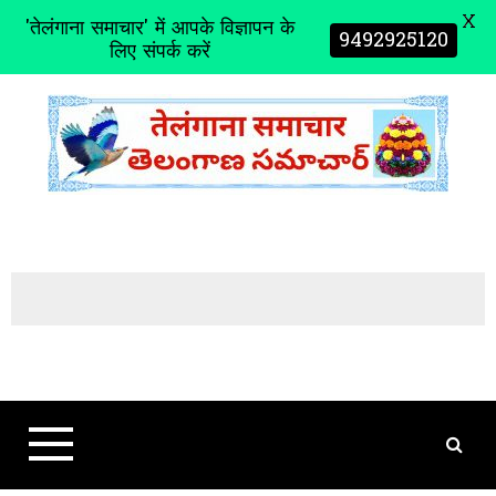
X
'तेलंगाना समाचार' में आपके विज्ञापन के
9492925120
लिए संपर्क करें
S
k
i
p
t
o
c
o
n
t
e
n
t