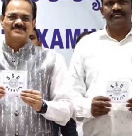
R
E
S
U
L
T
S
:
ప‌
దో
త‌
ర‌
గ‌
తి
ఫ‌
లి
తా
లు
వి
డు
ద‌
ల‌
,
బా