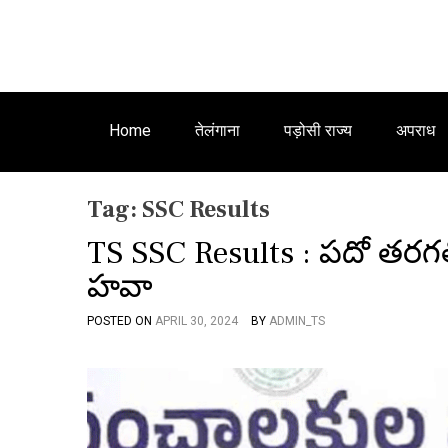
Home
तेलंगाना
पड़ोसी राज्य
अपराध
Tag:
SSC Results
TS SSC Results : ప‌దో త‌ర‌గ‌
హవా
POSTED ON
APRIL 30, 2024
BY
ADMIN_TS