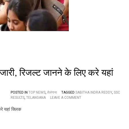
क्षा
के
प
री
क्षा
प
रि
णा
म
सो
म
वा
र
को
े जारी, रिजल्ट जानने के लिए करे यहां
,
तु
रं
त
POSTED IN
TOP NEWS
,
तेलंगाना
TAGGED
SABITHA INDRA REDDY
,
SSC
रि
O
RESULTS
,
TELANGANA
LEAVE A COMMENT
ज
N
ल्ट
ते
जा
लं
न
गा
ने
ना
के
में