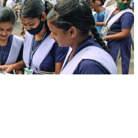
र
इं
ट
र
का
रि
ज
ल्ट
औ
र
हैं
ब
हु
त
कु
छ
क
ब
…