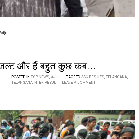
లి
క‌
ల‌
దే
హ
వా
ు వ�
रिजल्ट और हैं बहुत कुछ कब…
POSTED IN
TOP NEWS
,
तेलंगाना
TAGGED
SSC RESULTS
,
TELANGANA
,
O
TELANGANA INTER RESULT
LEAVE A COMMENT
N
ते
लं
गा
ना
में
द
स
वीं
औ