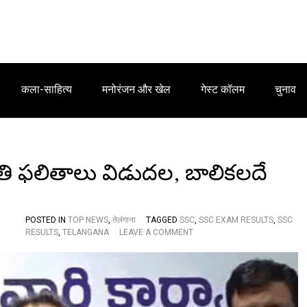
कला-साहित्य
मनोरंजन और खेल
गेस्ट कॉलम
चुनाव
తి ఫ‌లితాలు విడుద‌ల‌, బాలిక‌ల‌దే
POSTED IN
TOP NEWS
,
तेलंगाना
TAGGED
SSC
,
SSC EXAM RESULTS
,
SSC
O
RESULTS
,
TELANGANA
LEAVE A COMMENT
N
T
S
S
S
C