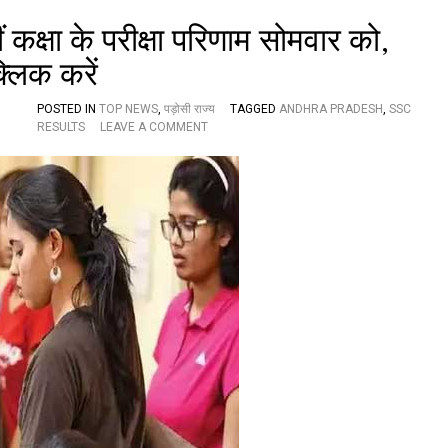
ं कक्षा के परीक्षा परिणाम सोमवार को,
्लिक करें
POSTED IN
TOP NEWS
,
पड़ोसी राज्य
TAGGED
ANDHRA PRADESH
,
SSC
O
RESULTS
LEAVE A COMMENT
N
य
श
स्वी
भ
व
:
आं
ध्र
प्र
दे
श
में
द
स
वीं
क