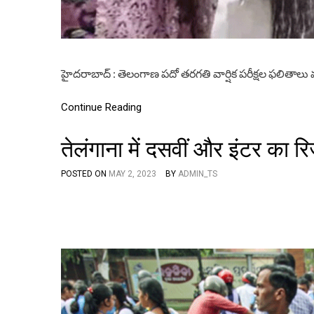
హైదరాబాద్ : తెలంగాణ పదో తరగతి వార్షిక పరీక్షల ఫలితాల
Continue Reading
तेलंगाना में दसवीं और इंटर का 
POSTED ON
MAY 2, 2023
BY
ADMIN_TS