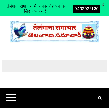
X
'तेलंगाना समाचार' में आपके विज्ञापन के
9492925120
लिए संपर्क करें
S
k
i
p
t
o
c
o
n
t
e
n
t