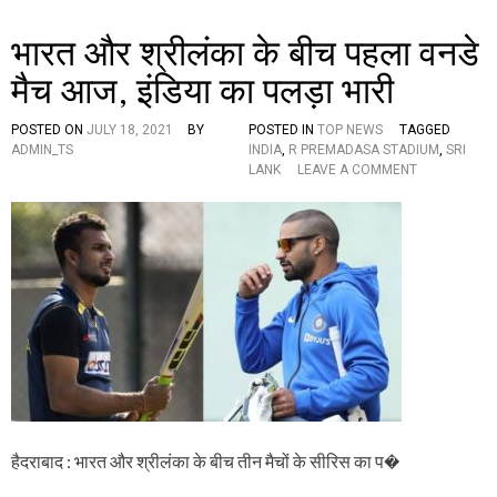
म
र
औ
ला
भारत और श्रीलंका के बीच पहला वनडे
र
इ
क
व
मैच आज, इंडिया का पलड़ा भारी
री
स्ट्री
ब
मिं
POSTED ON
JULY 18, 2021
BY
POSTED IN
TOP NEWS
TAGGED
ग
ADMIN_TS
INDIA
,
R PREMADASA STADIUM
,
SRI
है
O
LANK
LEAVE A COMMENT
इ
N
स
भा
प्र
र
का
त
र
औ
र
श्री
लं
का
के
बी
च
प
ह
हैदराबाद : भारत और श्रीलंका के बीच तीन मैचों के सीरिस का प�
ला
व