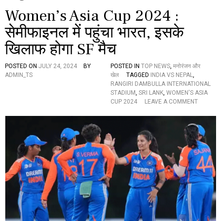
Women’s Asia Cup 2024 :
सेमीफाइनल में पहुंचा भारत, इसके
खिलाफ होगा SF मैच
POSTED ON
JULY 24, 2024
BY
POSTED IN
TOP NEWS
,
मनोरंजन और
ADMIN_TS
खेल
TAGGED
INDIA VS NEPAL
,
RANGIRI DAMBULLA INTERNATIONAL
STADIUM
,
SRI LANK
,
WOMEN'S ASIA
O
CUP 2024
LEAVE A COMMENT
N
W
O
M
E
N
’
S
A
S
I
A
C