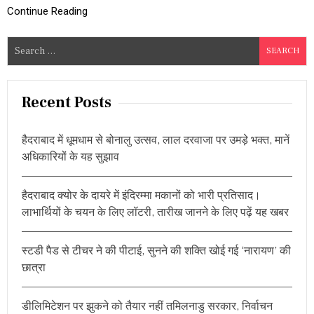
न
Continue Reading
डे
मै
S
च
आ
e
ज
a
,
r
इं
Recent Posts
डि
c
या
h
का
हैदराबाद में धूमधाम से बोनालु उत्सव, लाल दरवाजा पर उमड़े भक्त, मानें
f
प
अधिकारियों के यह सुझाव
ल
o
ड़ा
r
भा
हैदराबाद क्योर के दायरे में इंदिरम्मा मकानों को भारी प्रतिसाद।
:
री
लाभार्थियों के चयन के लिए लॉटरी, तारीख जानने के लिए पढ़ें यह खबर
स्टडी पैड से टीचर ने की पीटाई, सुनने की शक्ति खोई गई ‘नारायण’ की
छात्रा
डीलिमिटेशन पर झुकने को तैयार नहीं तमिलनाडु सरकार, निर्वाचन