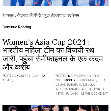
U
P
2
हैदराबाद : मंगलवार को रंगिरी दांबुला इंटरनेशनल स्टेडियम
0
2
4
Continue Reading
:
से
मी
Women’s Asia Cup 2024 :
फा
इ
भारतीय महिला टीम का विजयी रथ
न
जारी, पहुंचा सेमीफाइनल के एक कदम
ल
में
और करीब
प
हुं
चा
POSTED ON
JULY 21, 2024
BY
POSTED IN
TOP NEWS
,
मनोरंजन और
भा
ADMIN_TS
खेल
TAGGED
CRICKET NEWS
,
INDIA
र
VS UAE
,
RANGIRI DAMBULLA
त
INTERNATIONAL STADIUM
,
SPORTS
,
NEWS
,
SRI LANK
LEAVE A COMMENT
इ
O
स
N
के
W
खि