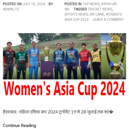
टी
POSTED ON
JULY 18, 2024
BY
POSTED IN
TOP NEWS
,
मनोरंजन और
म
ADMIN_TS
खेल
TAGGED
CRICKET NEWS
,
का
SPORTS NEWS
,
SRI LANK
,
WOMEN'S
वि
ASIA CUP 2024
LEAVE A COMMENT
ज
O
यी
N
र
म
थ
हि
जा
ला
री
ए
,
शि
प
या
हुं
क
चा
प
से
2
मी
0
फा
2
इ
4
न
का
ल
पू
के
रा
ए
हैदराबाद : महिला एशिया कप 2024 टूर्नामेंट 19 से 28 जुलाई तक श्र�
शे
क
ड्यू
क
ल
Continue Reading
द
औ