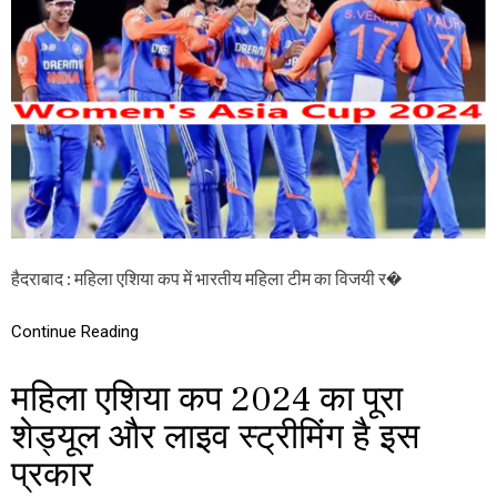
O
ला
M
फ
E
हो
N
गा
’
S
S
F
A
मै
S
च
I
A
C
U
P
2
हैदराबाद : महिला एशिया कप में भारतीय महिला टीम का विजयी र�
0
2
4
Continue Reading
:
भा
र
महिला एशिया कप 2024 का पूरा
ती
य
शेड्यूल और लाइव स्ट्रीमिंग है इस
म
प्रकार
हि
ला