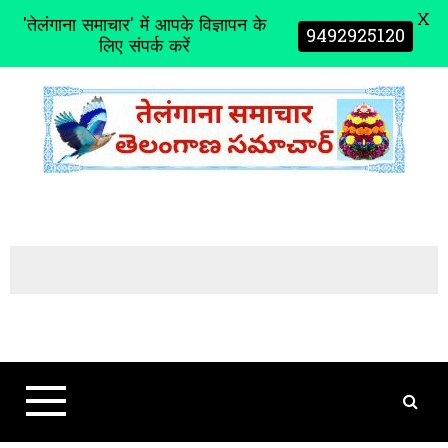
X
'तेलंगाना समाचार' में आपके विज्ञापन के
9492925120
लिए संपर्क करें
S
k
i
p
t
o
c
o
n
t
e
n
t