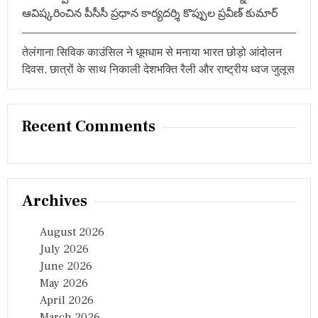
प
ఆవిష్కరించిన పీసీసీ ప్రధాన కార్యదర్శి కొప్పుల ప్రవీణ్ కుమార్
प
र
न
तेलंगाना सिविक काउंसिल ने धूमधाम से मनाया भारत छोड़ो आंदोलन
ज
दिवस, छात्रों के साथ निकाली देशभक्ति रैली और राष्ट्रीय ध्वज जुलूस
र
,
फि
र
भी
Recent Comments
इ
स
टी
म
का
Archives
है
प
ल
August 2026
ड़ा
July 2026
भा
री
June 2026
May 2026
April 2026
March 2026