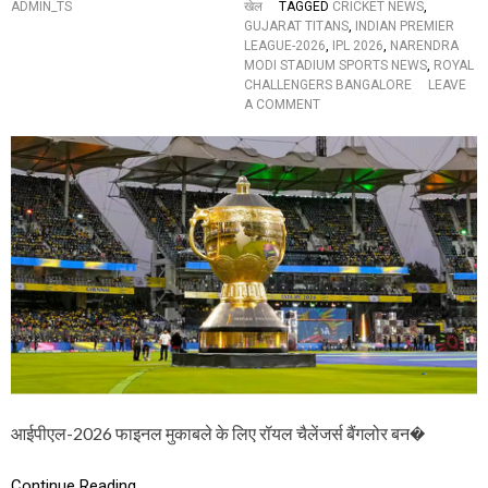
ADMIN_TS
खेल
TAGGED
CRICKET NEWS
,
न
GUJARAT TITANS
,
INDIAN PREMIER
,
LEAGUE-2026
,
IPL 2026
,
NARENDRA
वि
MODI STADIUM SPORTS NEWS
,
ROYAL
रो
CHALLENGERS BANGALORE
LEAVE
ट
O
A COMMENT
को
N
ह
I
ली
P
की
L
द
2
म
0
दा
2
र
6
शु
F
रू
I
से
N
अं
E
त
L
त
:
क
ए
मै
क
दा
आईपीएल-2026 फाइनल मुकाबले के लिए रॉयल चैलेंजर्स बैंगलोर बन�
का
न
आ
में
क्रा
र
Continue Reading