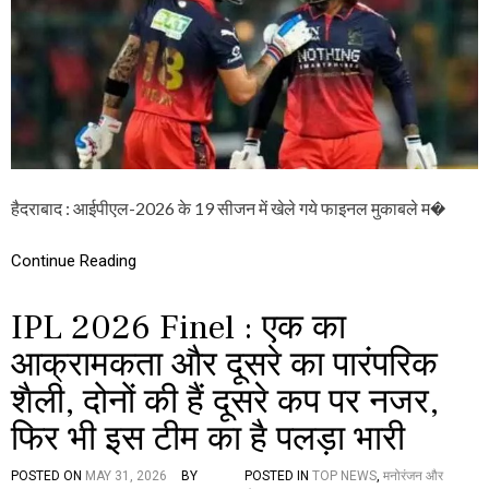
0
2
6
F
I
N
A
L
:
रॉ
य
हैदराबाद : आईपीएल-2026 के 19 सीजन में खेले गये फाइनल मुकाबले म�
ल
चै
Continue Reading
लें
ज
र्स
IPL 2026 Finel : एक का
बैं
ग
आक्रामकता और दूसरे का पारंपरिक
लो
र
शैली, दोनों की हैं दूसरे कप पर नजर,
ब
ना
फिर भी इस टीम का है पलड़ा भारी
चैं
पि
POSTED ON
MAY 31, 2026
BY
POSTED IN
TOP NEWS
,
मनोरंजन और
य