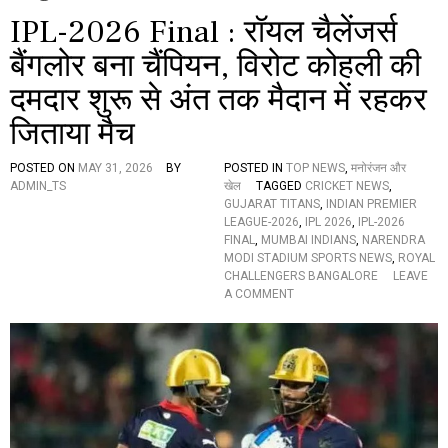
IPL-2026 Final : रॉयल चैलेंजर्स
बैंगलोर बना चैंपियन, विरोट कोहली की
दमदार शुरू से अंत तक मैदान में रहकर
जिताया मैच
POSTED ON
MAY 31, 2026
BY
POSTED IN
TOP NEWS
,
मनोरंजन और
ADMIN_TS
खेल
TAGGED
CRICKET NEWS
,
GUJARAT TITANS
,
INDIAN PREMIER
LEAGUE-2026
,
IPL 2026
,
IPL-2026
FINAL
,
MUMBAI INDIANS
,
NARENDRA
MODI STADIUM SPORTS NEWS
,
ROYAL
CHALLENGERS BANGALORE
LEAVE
O
A COMMENT
N
I
P
L
-
2
0
2