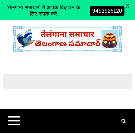
X
'तेलंगाना समाचार' में आपके विज्ञापन के
9492925120
लिए संपर्क करें
S
k
i
p
t
o
c
o
n
t
e
n
t