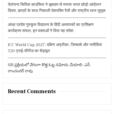
वि
तेलंगाना सिविक काउंसिल ने धूमधाम से मनाया भारत छोड़ो आंदोलन
:
रो
दिवस, छात्रों के साथ निकाली देशभक्ति रैली और राष्ट्रीय ध्वज जुलूस
ट
को
ह
आंध्र प्रदेश गुरुकुल विद्यालय के हिंदी अध्यापकों का प्रशिक्षण
ली
की
कार्यक्रम सफल, इन वक्ताओं ने दिया यह संदेश
द
म
दा
ICC World Cup 2027: दक्षिण अफ्रीका, जिम्बाब्वे और नामीबिया
र
T20 ट्राई-सीरीज़ का शेड्यूल
शु
रू
से
SIR ప్రక్రియలో వేగంగా కొత్త ఓట్ల నమోదు చేయాలి: ఎన్.
अं
రాంచందర్ రావు
त
त
क
मै
दा
Recent Comments
न
में
र
ह
क