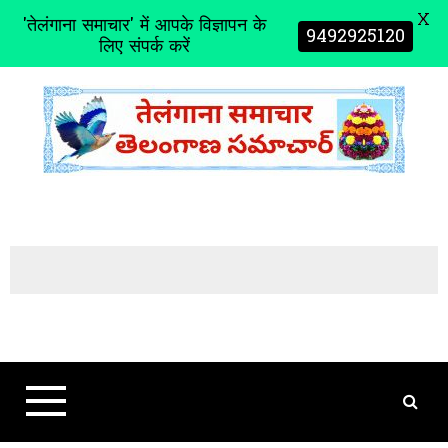
X
'तेलंगाना समाचार' में आपके विज्ञापन के
9492925120
लिए संपर्क करें
S
k
i
p
t
o
c
o
n
t
e
n
t