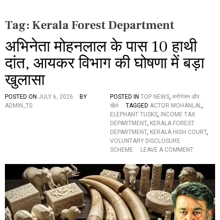
Tag:
Kerala Forest Department
अभिनेता मोहनलाल के पास 10 हाथी
दांत, आयकर विभाग की घोषणा में बड़ा
खुलासा
POSTED ON
JULY 6, 2026
BY
POSTED IN
TOP NEWS
,
मनोरंजन और
ADMIN_TS
खेल
TAGGED
ACTOR MOHANLAL
,
ELEPHANT TUSKS
,
INCOME TAX
DEPARTMENT
,
KERALA FOREST
DEPARTMENT
,
KERALA HIGH COURT
,
VOLUNTARY DISCLOSURE
O
SCHEME
LEAVE A COMMENT
N
अ
भि
ने
ता
मो
ह