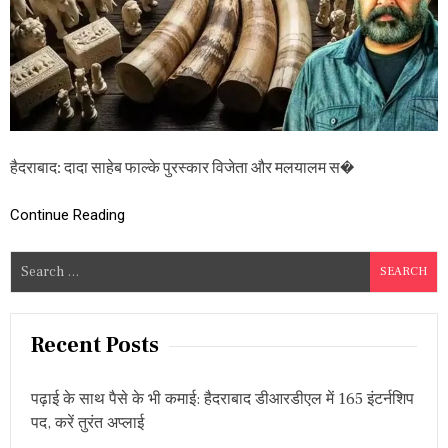
न
ला
ल
के
पा
स
1
0
हा
थी
हैदराबाद: दादा साहेब फाल्के पुरस्कार विजेता और मलयालम स�
दां
त
Continue Reading
,
आ
य
S
क
e
र
वि
a
भा
r
Recent Posts
ग
c
की
घो
h
ष
पढ़ाई के साथ पैसे के भी कमाई: हैदराबाद डीआरडीएल में 165 इंटर्नशिप
f
णा
पद, करें तुरंत अप्लाई
o
में