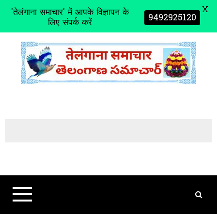
X
'तेलंगाना समाचार' में आपके विज्ञापन के
9492925120
लिए संपर्क करें
S
k
i
p
t
o
c
o
n
t
e
n
t