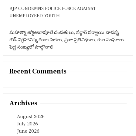
BJP CONDEMNS POLICE FORCE AGAINST
UNEMPLOYEED YOUTH
మహాత్మా జ్యోతిబాపూలే దంపతులు, సర్దార్ సర్వాయి పాపన్న
గౌడ్ విగ్రహావిష్కరణల సభలు, ప్రజా ప్రతినిధులు, కుల సంఘాలు
పెద్ద సంఖ్యలో పాల్గొనాలి
Recent Comments
Archives
August 2026
July 2026
June 2026