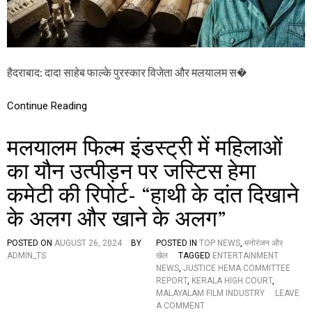
पा
स
1
0
हा
थी
हैदराबाद: दादा साहेब फाल्के पुरस्कार विजेता और मलयालम स�
दां
त
Continue Reading
,
आ
य
मलयालम फिल्म इंडस्ट्री में महिलाओं
क
र
का यौन उत्पीड़न पर जस्टिस हेमा
वि
भा
कमेटी की रिपोर्ट- “हाथी के दांत दिखाने
ग
की
के अलग और खाने के अलग”
घो
ष
POSTED ON
AUGUST 26, 2024
BY
POSTED IN
TOP NEWS
,
मनोरंजन और
णा
ADMIN_TS
खेल
TAGGED
ENTERTAINMENT
में
NEWS
,
JUSTICE HEMA COMMITTEE
ब
REPORT
,
KERALA HIGH COURT
,
ड़ा
MALAYALAM FILM INDUSTRY
LEAVE
खु
O
A COMMENT
ला