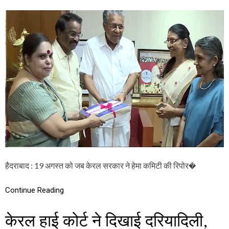
N
सा
म
ल
या
ल
म
फि
ल्म
इं
ड
स्ट्री
में
म
हि
ला
ओं
का
यौ
हैदराबाद : 19 अगस्त को जब केरल सरकार ने हेमा कमिटी की रिपोर�
न
उ
त्पी
Continue Reading
ड़
न
केरल हाई कोर्ट ने दिखाई दरियादिली,
प
र