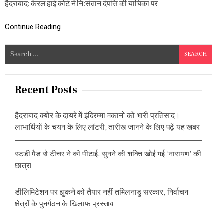
हैदराबाद: केरल हाई कोर्ट ने नि:संतान दंपत्ति की याचिका पर
ग
बी
औ
मा
र
र
Continue Reading
खा
बु
ने
जु
S
के
र्ग
अ
प
e
ल
ति
a
ग
की
r
”
प
Recent Posts
त्नी
c
अ
h
ब
हैदराबाद क्योर के दायरे में इंदिरम्मा मकानों को भारी प्रतिसाद।
f
पै
लाभार्थियों के चयन के लिए लॉटरी, तारीख जानने के लिए पढ़ें यह खबर
दा
o
क
r
र
स्टडी पैड से टीचर ने की पीटाई, सुनने की शक्ति खोई गई ‘नारायण’ की
:
स
छात्रा
क
ती
है
औ
डीलिमिटेशन पर झुकने को तैयार नहीं तमिलनाडु सरकार, निर्वाचन
ला
क्षेत्रों के पुनर्गठन के खिलाफ प्रस्ताव
द