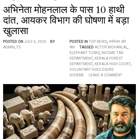
अभिनेता मोहनलाल के पास 10 हाथी
दांत, आयकर विभाग की घोषणा में बड़ा
खुलासा
POSTED ON
JULY 6, 2026
BY
POSTED IN
TOP NEWS
,
मनोरंजन और
ADMIN_TS
खेल
TAGGED
ACTOR MOHANLAL
,
ELEPHANT TUSKS
,
INCOME TAX
DEPARTMENT
,
KERALA FOREST
DEPARTMENT
,
KERALA HIGH COURT
,
VOLUNTARY DISCLOSURE
O
SCHEME
LEAVE A COMMENT
N
अ
भि
ने
ता
मो
ह
न
ला
ल
के