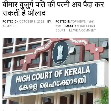
बीमार बुजुर्ग पति की पत्नी अब पैदा कर
ज
स्टि
सकती है औलाद
स
हे
मा
POSTED ON
OCTOBER 8, 2022
BY
POSTED IN
TOP NEWS
,
पड़ोसी
क
ADMIN_TS
राज्य
TAGGED
KERALA HIGH
मे
O
COURT
LEAVE A COMMENT
टी
N
की
के
रि
र
पो
ल
र्ट
हा
-
ई
“
को
हा
र्ट
थी
ने
के
दि
दां
खा
त
ई
दि
द
खा
रि
ने
या
के
दि
अ
ली
ल
,