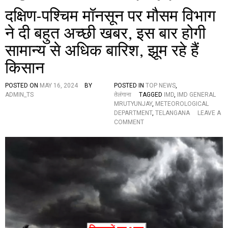
दक्षिण-पश्चिम मॉनसून पर मौसम विभाग
ने दी बहुत अच्छी खबर, इस बार होगी
सामान्य से अधिक बारिश, झूम रहे हैं
किसान
POSTED ON
MAY 16, 2024
BY
POSTED IN
TOP NEWS
,
ADMIN_TS
तेलंगाना
TAGGED
IMD
,
IMD GENERAL
MRUTYUNJAY
,
METEOROLOGICAL
DEPARTMENT
,
TELANGANA
LEAVE A
O
COMMENT
N
द
क्षि
ण
-
प
श्चि
म
मॉ
न
सू