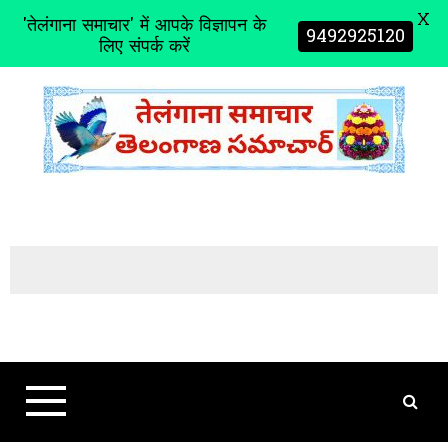
X
'तेलंगाना समाचार' में आपके विज्ञापन के
9492925120
लिए संपर्क करें
S
k
i
p
t
o
c
o
n
t
e
n
t