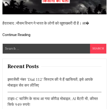
न
प
र
मौ
स
हैदराबाद : मौसम विभाग ने भारत के लोगों को खुशखबरी दी है। आ�
म
वि
भा
Continue Reading
ग
ने
दी
S
ब
e
हु
a
त
अ
r
Recent Posts
च्छी
c
ख
h
ब
इमरजेंसी नंबर ‘Dial 112’ सिस्टम की ये हैं खासियतें, इसे आपके
र
f
मोबाइल सेव कर लीजिए
,
o
इ
r
स
टाइप-C चार्जिंग के साथ आ गया कीपैड मोबाइल, AI बैटरी भी, कीमत
बा
:
र
सिर्फ 949 रुपये!
हो