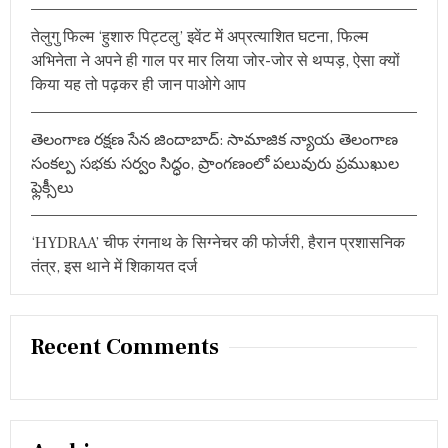
गी
सा
तेलुगु फिल्म ‘हुशारु पिट्टलु’ इवेंट में अप्रत्याशित घटना, फिल्म
मा
अभिनेता ने अपने ही गाल पर मार लिया जोर-जोर से थप्पड़, ऐसा क्यों
न्य
से
किया यह तो पढ़कर ही जान पाओगे आप
अ
धि
क
తెలంగాణ రక్షణ సేన జిందాబాద్: సామాజిక న్యాయ తెలంగాణ
बा
సంకల్ప సభకు సర్వం సిద్ధం, ప్రాంగణంలో పలువురు ప్రముఖుల
रि
ఫ్లెక్సీలు
श
,
झू
‘HYDRAA’ चीफ रंगनाथ के सिग्नेचर की फोर्जरी, हैरान प्रशासनिक
म
र
तंत्र, इस थाने में शिकायत दर्ज
हे
हैं
कि
सा
Recent Comments
न