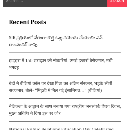
य
e
न
a
औ
r
र
Recent Posts
उ
c
स
h
का
SIR ప్రక్రియలో వేగంగా కొత్త ఓట్ల నమోదు చేయాలి: ఎన్.
f
स्व
రాంచందర్ రావు
रू
o
प
r
’
हाइड्रा में 150 ड्राइवर की नौकरियां, उमड़े हजारों बेरोजगार, मची
:
वि
भगदड़
ष
य
प
र
बेटी ने वीडियो कॉल पर देखा पिता का अंतिम संस्कार, भड़के सीपी
श्री
सज्जनार, बोले- “मिट्टी में मिल गई इंसानियत…” (वीडियो)
म
ती
बे
नैतिकता के आह्वान के साथ मनाया गया राष्ट्रीय जनसंपर्क शिक्षा दिवस,
ला
मुख्य अतिथि ने दिया इस पर जोर
ने
क
ही
National Public Relations Education Day Celebrated
य