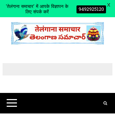
X
'तेलंगाना समाचार' में आपके विज्ञापन के
9492925120
लिए संपर्क करें
S
k
i
p
t
o
c
o
n
t
e
n
t