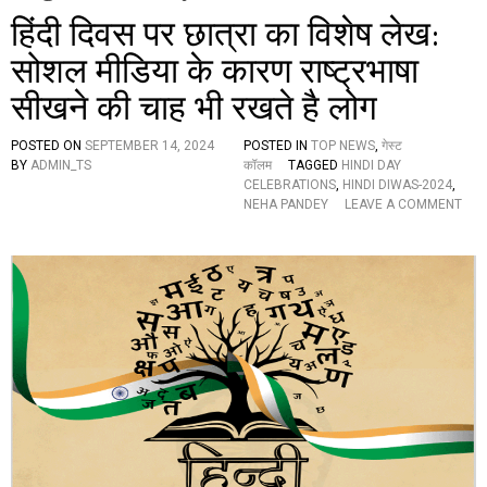
हिंदी दिवस पर छात्रा का विशेष लेख:
सोशल मीडिया के कारण राष्ट्रभाषा
सीखने की चाह भी रखते है लोग
POSTED ON
SEPTEMBER 14, 2024
POSTED IN
TOP NEWS
,
गेस्ट
BY
ADMIN_TS
कॉलम
TAGGED
HINDI DAY
CELEBRATIONS
,
HINDI DIWAS-2024
,
NEHA PANDEY
LEAVE A COMMENT
O
N
हिं
दी
दि
व
स
प
र
छा
त्रा
का
वि
शे