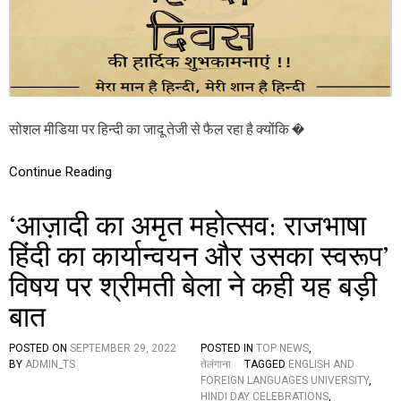
ष
ले
ख
:
सो
श
ल
मी
सोशल मीडिया पर हिन्दी का जादू तेजी से फैल रहा है क्योंकि �
डि
या
के
Continue Reading
का
र
‘आज़ादी का अमृत महोत्सव: राजभाषा
ण
रा
हिंदी का कार्यान्वयन और उसका स्वरूप’
ष्ट्र
भा
विषय पर श्रीमती बेला ने कही यह बड़ी
षा
सी
बात
ख
ने
की
POSTED ON
SEPTEMBER 29, 2022
POSTED IN
TOP NEWS
,
चा
BY
ADMIN_TS
तेलंगाना
TAGGED
ENGLISH AND
ह
FOREIGN LANGUAGES UNIVERSITY
,
भी
HINDI DAY CELEBRATIONS
,