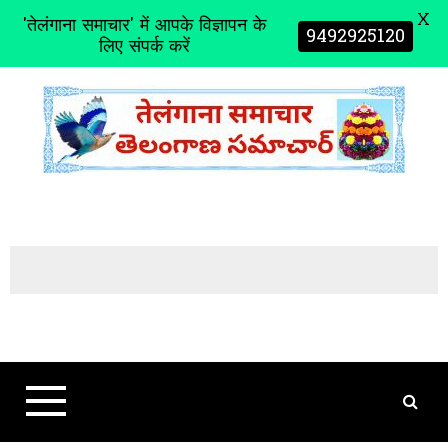
X
'तेलंगाना समाचार' में आपके विज्ञापन के
9492925120
लिए संपर्क करें
S
k
i
p
t
o
c
o
n
t
e
n
t