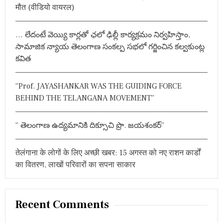
मौत (वीडियो वायरल)
भा
o
र
r
त
… లేదంటే వెయ్యి కార్లతో ఛలో ఢిల్లీ కార్యక్రమం నిర్వహిస్తాం,
की
:
शा
సామాజిక న్యాయ తెలంగాణ సంకల్ప సభలో గర్జించిన కల్వకుంట్ల
न
కవిత
दा
र
जी
“Prof. JAYASHANKAR WAS THE GUIDING FORCE
त
BEHIND THE TELANGANA MOVEMENT”
” తెలంగాణ ఉద్యమానికి దిక్సూచి ప్రొ. జయశంకర్”
तेलंगाना के लोगों के लिए अच्छी खबर: 15 अगस्त को नए राशन कार्डों
का वितरण, लाखों परिवारों का सपना साकार
Recent Comments