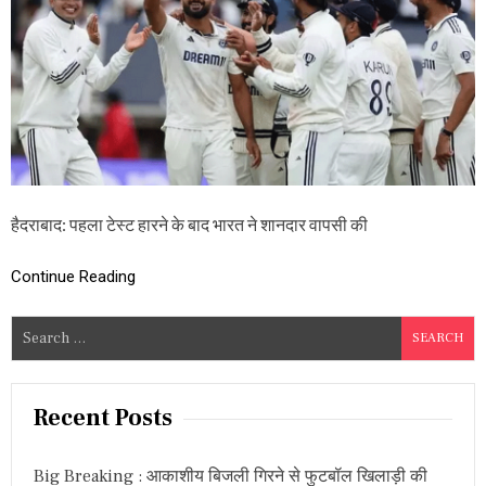
त
स्ट
मै
च
:
आ
का
श
दी
प
च
म
हैदराबाद: पहला टेस्ट हारने के बाद भारत ने शानदार वापसी की
के
,
लि
Continue Reading
ए
6
वि
S
के
e
ट
a
,
इं
r
Recent Posts
ग्लैं
c
ड
h
प
Big Breaking : आकाशीय बिजली गिरने से फुटबॉल खिलाड़ी की
र
f