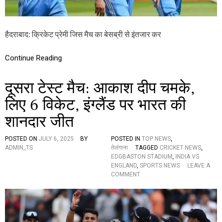
व
न
डे
आ
हैदराबाद: क्रिकेट प्रेमी जिस मैच का बेसब्री से इंतजार कर
ज
,
Continue Reading
रो
हि
त
दूसरा टेस्ट मैच: आकाश दीप चमके,
औ
र
लिए 6 विकेट, इंग्लैंड पर भारत की
को
ह
शानदार जीत
ली
की
री
POSTED ON
JULY 6, 2025
BY
POSTED IN
TOP NEWS
,
-
ADMIN_TS
तेलंगाना
TAGGED
CRICKET NEWS
,
एं
EDGBASTON STADIUM
,
INDIA VS
ट्री
ENGLAND
,
SPORTS NEWS
LEAVE A
से
O
COMMENT
टी
N
म
दू
म
स
ज
रा
बू
टे