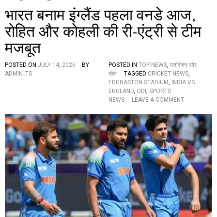
भारत बनाम इंग्लैंड पहला वनडे आज,
रोहित और कोहली की री-एंट्री से टीम
मजबूत
POSTED ON
JULY 14, 2026
BY
POSTED IN
TOP NEWS
,
मनोरंजन और
ADMIN_TS
खेल
TAGGED
CRICKET NEWS
,
EDGBASTON STADIUM
,
INDIA VS
ENGLAND
,
ODI
,
SPORTS
O
NEWS
LEAVE A COMMENT
N
भा
र
त
ब
ना
म
इं
ग्लैं
ड
प
ह
ला