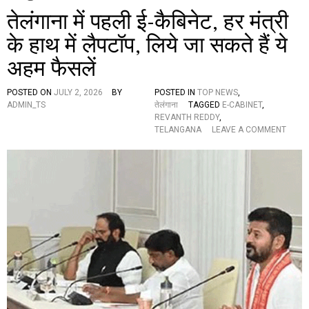
तेलंगाना में पहली ई-कैबिनेट, हर मंत्री
के हाथ में लैपटॉप, लिये जा सकते हैं ये
अहम फैसलें
POSTED ON
JULY 2, 2026
BY
POSTED IN
TOP NEWS
,
ADMIN_TS
तेलंगाना
TAGGED
E-CABINET
,
REVANTH REDDY
,
O
TELANGANA
LEAVE A COMMENT
N
ते
लं
गा
ना
में
प
ह
ली
ई
-
कै
बि
ने