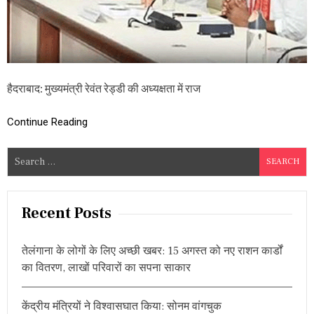
ट
,
ह
र
मं
त्री
के
हैदराबाद: मुख्यमंत्री रेवंत रेड्डी की अध्यक्षता में राज
हा
थ
में
Continue Reading
लै
प
S
टॉ
e
प
,
a
लि
r
Recent Posts
ये
c
जा
स
h
क
तेलंगाना के लोगों के लिए अच्छी खबर: 15 अगस्त को नए राशन कार्डों
f
ते
का वितरण, लाखों परिवारों का सपना साकार
o
हैं
ये
r
अ
केंद्रीय मंत्रियों ने विश्वासघात किया: सोनम वांगचुक
:
ह