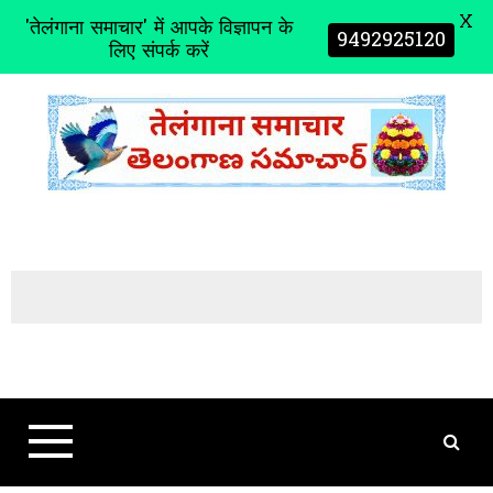
X
'तेलंगाना समाचार' में आपके विज्ञापन के
9492925120
लिए संपर्क करें
S
k
i
p
t
o
c
o
n
t
e
n
t