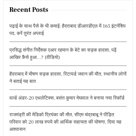
जा
r
Recent Posts
का
c
भ
व्य
h
पढ़ाई के साथ पैसे के भी कमाई: हैदराबाद डीआरडीएल में 165 इंटर्नशिप
आ
f
यो
पद, करें तुरंत अप्लाई
o
ज
न
r
,
प्रसिद्ध संगीत निर्देशक एआर रहमान के बेटे का सड़क हादसा, पढ़ें
:
य
आखिर कैसे हुआ…? (वीडियो)
ह
र
हा
हैदराबाद में भीषण सड़क हादसा, रिटायर्ड जवान की मौत, स्थानीय लोगों
खा
स
ने बताई यह बात
आ
क
र्ष
वर्ल्ड अंडर-20 एथलेटिक्स, बसंत कुमार मेघवाल ने बनाया नया रिकॉर्ड
ण
राजमंड्री की मेडिको प्रियंका की मौत, सीएम चंद्रबाबू ने पीड़ित
परिवार को 20 लाख रुपये की आर्थिक सहायता की घोषणा, दिया यह
आश्वासन