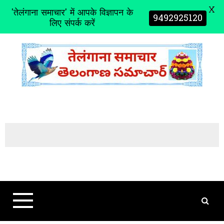
X
'तेलंगाना समाचार' में आपके विज्ञापन के
9492925120
लिए संपर्क करें
S
k
i
p
t
o
c
o
n
t
e
n
t