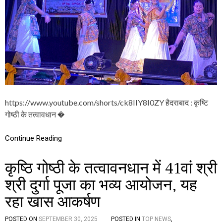
नि
टी
हॉ
ल
में
श्री
श्री
दु
र्गा
पू
जा
उ
https://www.youtube.com/shorts/ck8IIY8I0ZY हैदराबाद : कृष्टि
त्स
गोष्ठी के तत्वावधान �
व
की
धू
Continue Reading
म
,
जा
कृष्ठि गोष्ठी के तत्वावनधान में 41वां श्री
नें
श्री दुर्गा पूजा का भव्य आयोजन, यह
क्या
-
रहा खास आकर्षण
क्या
हु
आ
POSTED ON
SEPTEMBER 30, 2025
POSTED IN
TOP NEWS
,