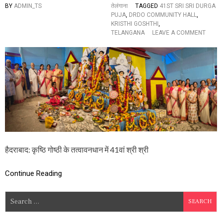
इ
BY
ADMIN_TS
तेलंगाना
TAGGED
41ST SRI SRI DURGA
त
PUJA
,
DRDO COMMUNITY HALL
,
ने
KRISTHI GOSHTHI
,
दि
O
TELANGANA
LEAVE A COMMENT
न
N
का
कृ
र्य
ष्ठि
क्र
गो
म
ष्ठी
के
त
त्वा
व
न
धा
न
में
हैदराबाद: कृष्ठि गोष्ठी के तत्वावनधान में 41वां श्री श्री
4
1
Continue Reading
वां
श्री
श्री
S
दु
e
र्गा
पू
a