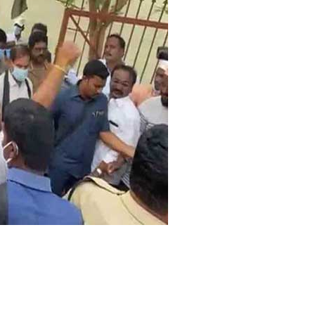
दा
मे
रा
रा
के
श
का
अ
श्रू
भ
रे
न
य
नों
से
अं
ति
म
सं
स्का
र
सं
प
न्न