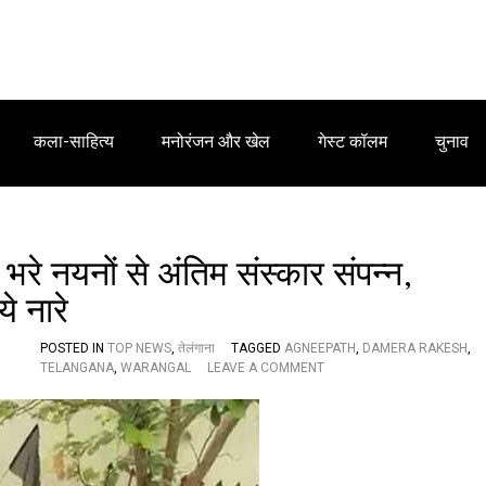
कला-साहित्य
मनोरंजन और खेल
गेस्ट कॉलम
चुनाव
भरे नयनों से अंतिम संस्कार संपन्न,
े नारे
POSTED IN
TOP NEWS
,
तेलंगाना
TAGGED
AGNEEPATH
,
DAMERA RAKESH
,
O
TELANGANA
,
WARANGAL
LEAVE A COMMENT
N
अ
ग्नि
प
थ
: