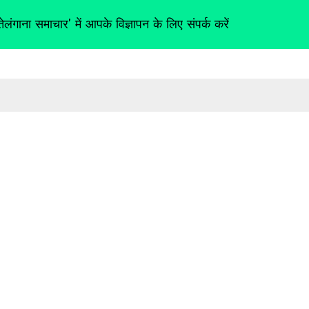
तेलंगाना समाचार' में आपके विज्ञापन के लिए संपर्क करें