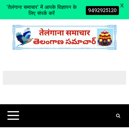
X
'तेलंगाना समाचार' में आपके विज्ञापन के
9492925120
लिए संपर्क करें
S
k
i
p
t
o
c
o
n
t
e
n
t