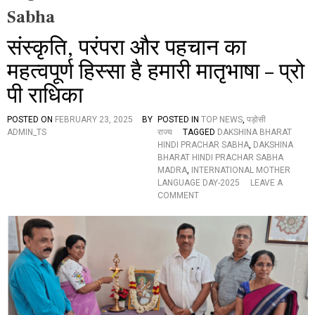
Sabha
संस्कृति, परंपरा और पहचान का
महत्वपूर्ण हिस्सा है हमारी मातृभाषा – प्रो
पी राधिका
POSTED ON
FEBRUARY 23, 2025
BY
POSTED IN
TOP NEWS
,
पड़ोसी
ADMIN_TS
राज्य
TAGGED
DAKSHINA BHARAT
HINDI PRACHAR SABHA
,
DAKSHINA
BHARAT HINDI PRACHAR SABHA
MADRA
,
INTERNATIONAL MOTHER
LANGUAGE DAY-2025
LEAVE A
O
COMMENT
N
सं
स्कृ
ति
,
प
रं
प
रा