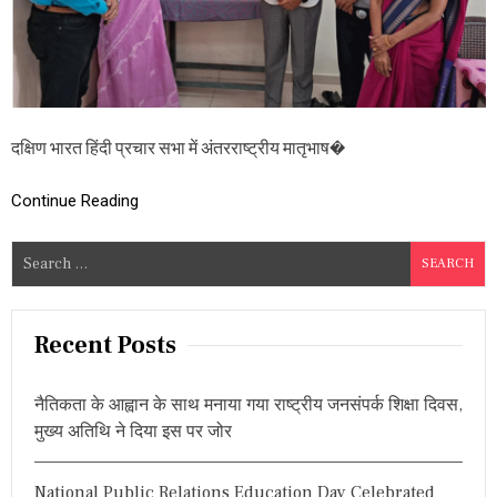
औ
र
प
ह
चा
न
का
दक्षिण भारत हिंदी प्रचार सभा में अंतरराष्ट्रीय मातृभाष�
म
ह
त्व
Continue Reading
पू
र्ण
हि
S
स्सा
e
है
a
ह
मा
r
Recent Posts
री
c
मा
h
तृ
नैतिकता के आह्वान के साथ मनाया गया राष्ट्रीय जनसंपर्क शिक्षा दिवस,
भा
f
मुख्य अतिथि ने दिया इस पर जोर
षा
o
–
r
प्रो
National Public Relations Education Day Celebrated
पी
: