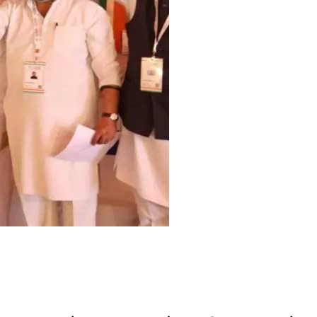
का
ती
न
दि
व
सी
य
‘
न
व
सं
क
ल्प
चिं
त
न
शि
वि
र
’
का
स
मा
प