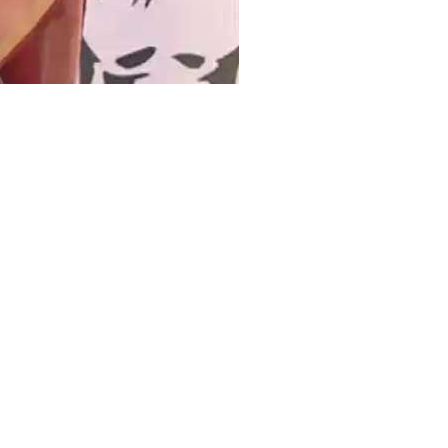
बो
ध
न
,
क
हा
-
दे
श
की
ज
न
ता
को
ह
म
से
ब
हु
त
सी
उ
म्मी
दें
हैं