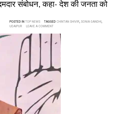
न
का दमदार संबोधन, कहा- देश की जनता को
,
लि
ये
ग
POSTED IN
TOP NEWS
TAGGED
CHINTAN SHIVIR
,
SONIA GANDHI
,
ये
O
UDAIPUR
LEAVE A COMMENT
ये
N
फै
चिं
स
त
लें
न
शि
वि
र
में
सो
नि
या
गां
धी
का
द
म
दा
र
सं