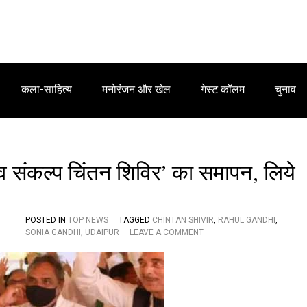
कला-साहित्य
मनोरंजन और खेल
गेस्ट कॉलम
चुनाव
‘नव संकल्प चिंतन शिविर’ का समापन, लिये
POSTED IN
TOP NEWS
TAGGED
CHINTAN SHIVIR
,
RAHUL GANDHI
,
O
SONIA GANDHI
,
UDAIPUR
LEAVE A COMMENT
N
कां
ग्रे
स
पा
र्टी