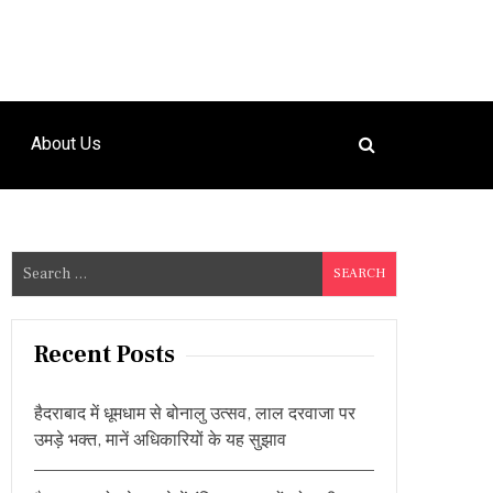
About Us
S
e
a
r
Recent Posts
c
h
हैदराबाद में धूमधाम से बोनालु उत्सव, लाल दरवाजा पर
f
उमड़े भक्त, मानें अधिकारियों के यह सुझाव
o
r