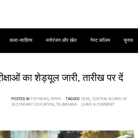
कला-साहित्य
मनोरंजन और खेल
गेस्ट कॉलम
चुनाव
्षाओं का शेड्यूल जारी, तारीख पर दें
POSTED IN
TOP NEWS
,
तेलंगाना
TAGGED
CBSE
,
CENTRAL BOARD OF
O
SECONDARY EDUCATION
,
TELANGANA
LEAVE A COMMENT
N
सी
बी
ए
स
ई