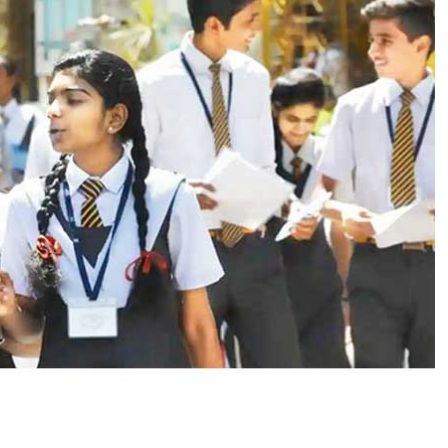
:
1
0
वीं
औ
र
1
2
वीं
की
प
री
क्षा
ओं
का
शे
ड्यू
ल
जा
री
,
ता
री
ख