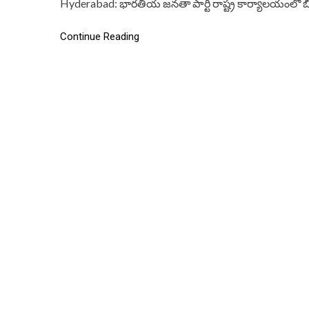
Hyderabad: భారతీయ జనతా పార్టీ రాష్ట్ర కార్యాలయంలో బి
Continue Reading