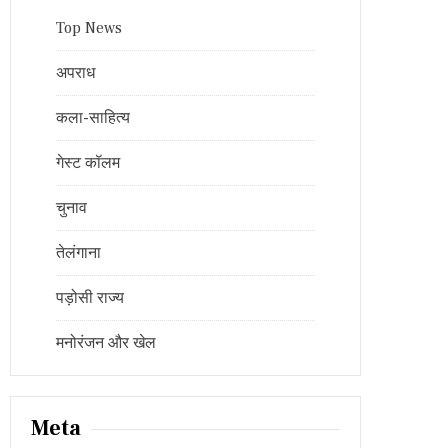
Top News
अपराध
कला-साहित्य
गेस्ट कॉलम
चुनाव
तेलंगाना
पड़ोसी राज्य
मनोरंजन और खेल
Meta