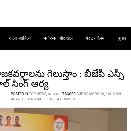
कला-साहित्य
मनोरंजन और खेल
गेस्ट कॉलम
चुनाव
వర్గాలను గెలుస్తాం : బీజేపీ ఎస్సీ
ల్ సింగ్ ఆర్య
POSTED IN
TOP NEWS
,
तेलंगाना
TAGGED
BJP SC MORCHA
,
LAL SINGH
O
ARYA
,
TELANGANA
LEAVE A COMMENT
N
తె
లం
గా
ణ
లో