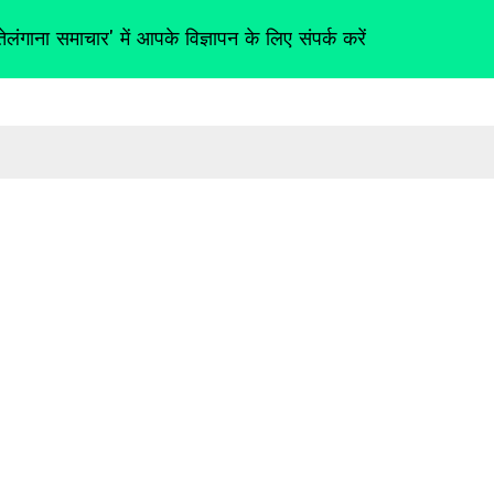
तेलंगाना समाचार' में आपके विज्ञापन के लिए संपर्क करें