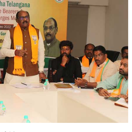
అ
న్ని
ఎ
స్సీ
ని
యో
జ
క
వ
ర్గా
ల
ను
గె
లు
స్తాం
:
బీ
జే
పీ
ఎ
స్సీ
మో
ర్చా
జా