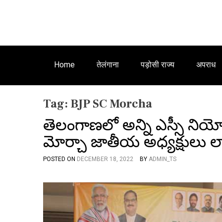
Home
तेलंगाना
पड़ोसी राज्य
अपराध
Tag:
BJP SC Morcha
తెలంగాణలో అన్ని ఎస్సీ నియోజక
మోర్చా జాతీయ అధ్యక్షులు లా
POSTED ON
DECEMBER 18, 2022
BY
ADMIN_TS