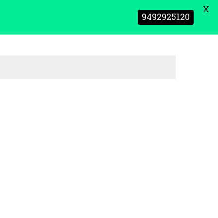
X
9492925120