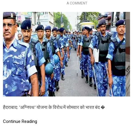
है
O
A COMMENT
व
N
ज
‘
ह
अ
ग्नि
प
थ
’
यो
ज
ना
के
वि
रो
ध
में
सो
म
वा
र
हैदराबाद: 'अग्निपथ' योजना के विरोध में सोमवार को भारत बंद �
को
भा
र
Continue Reading
त
बं