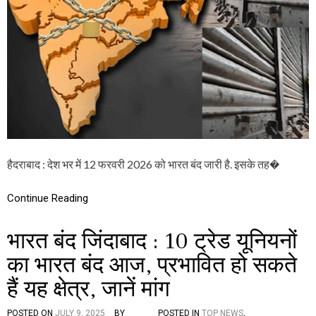
क
ना
र
रे
र
बा
हे
जी
हैं
భా
ह
ర
ड़
త్
ता
బం
ल
ద్
,
:
ये
మో
खु
దీ
ले
డౌ
हैदराबाद : देश भर में 12 फरवरी 2026 को भारत बंद जारी है. इसके तह�
र
న్
हें
డౌ
गे
న్
Continue Reading
औ
ని
र
నా
भारत बंद जिंदाबाद : 10 ट्रेड यूनियनों
ये
దా
बं
లు
का भारत बंद आज, प्रभावित हो सकते
द
र
हैं यह क्षेत्र, जानें मांग
हें
गे
,
POSTED ON
JULY 9, 2025
BY
POSTED IN
TOP NEWS
,