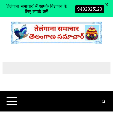
X
'तेलंगाना समाचार' में आपके विज्ञापन के
9492925120
लिए संपर्क करें
S
k
i
p
t
o
c
o
n
t
e
n
t