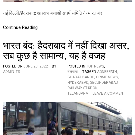
:
‘
नई दिल्ली/हैदराबाद: आरक्षण बचाओ संघर्ष समिति के भारत बंद
भा
र
त
Continue Reading
बं
द
’
भारत बंद: हैदराबाद में नहीं दिखा असर,
का
र
सब कुछ है सामान्य, यह है वजह
हा
है
POSTED ON
JUNE 20, 2022
BY
POSTED IN
TOP NEWS
,
मि
ADMIN_TS
तेलंगाना
TAGGED
AGNEEPATH
,
ला
BHARAT BANDH
,
CRIME NEWS
,
जु
HYDERABAD
,
SECUNDERABAD
ला
RAILWAY STATION
,
अ
O
TELANGANA
LEAVE A COMMENT
स
N
र
भा
,
र
जा
त
नें
बं
ते
द
लु
:
गु