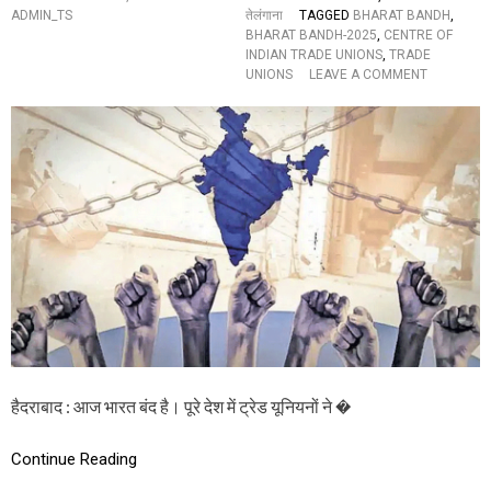
प
ADMIN_TS
तेलंगाना
TAGGED
BHARAT BANDH
,
ढ़ें
BHARAT BANDH-2025
,
CENTRE OF
पू
INDIAN TRADE UNIONS
,
TRADE
री
O
UNIONS
LEAVE A COMMENT
ख
N
ब
भा
र
र
त
बं
द
जिं
दा
बा
द
:
1
0
ट्रे
ड
यू
हैदराबाद : आज भारत बंद है। पूरे देश में ट्रेड यूनियनों ने �
नि
य
नों
Continue Reading
का
भा