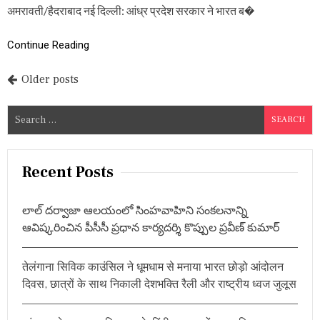
र
अमरावती/हैदराबाद नई दिल्ली: आंध्र प्रदेश सरकार ने भारत ब�
स्कू
ल
बं
Continue Reading
द
,
P
Older posts
ते
लं
o
गा
S
ना
s
e
में
a
वि
t
प
r
Recent Posts
क्षी
s
c
द
h
लों
n
లాల్ దర్వాజా ఆలయంలో సింహవాహిని సంకలనాన్ని
का
f
वि
ఆవిష్కరించిన పీసీసీ ప్రధాన కార్యదర్శి కొప్పుల ప్రవీణ్ కుమార్
a
o
रो
r
ध
v
प्र
तेलंगाना सिविक काउंसिल ने धूमधाम से मनाया भारत छोड़ो आंदोलन
:
द
i
दिवस, छात्रों के साथ निकाली देशभक्ति रैली और राष्ट्रीय ध्वज जुलूस
र्श
न
g
(