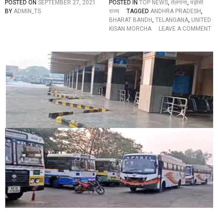
POSTED ON
SEPTEMBER 27, 2021
POSTED IN
TOP NEWS
,
तेलंगाना
,
पड़ोसी
जा
BY
ADMIN_TS
राज्य
TAGGED
ANDHRA PRADESH
,
ये
BHARAT BANDH
,
TELANGANA
,
UNITED
पी
KISAN MORCHA
LEAVE A COMMENT
छे
O
न
N
हीं
भा
ह
र
टें
त
गे
बं
ह
द
म
जिं
”
दा
बा
द
:
आं
ध्र
प्र
दे
श
में
ब
स
औ