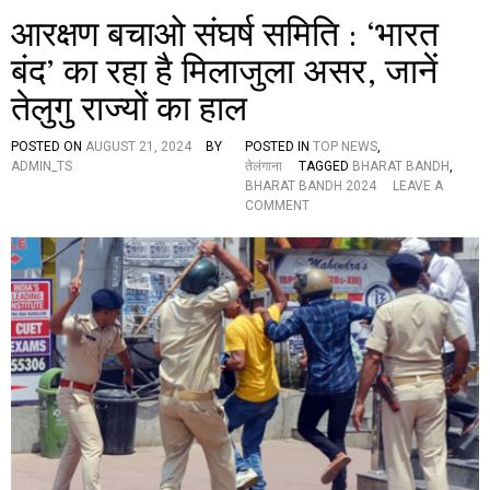
र
आरक्षण बचाओ संघर्ष समिति : ‘भारत
त
बं
बंद’ का रहा है मिलाजुला असर, जानें
द
तेलुगु राज्यों का हाल
आ
ज
,
POSTED ON
AUGUST 21, 2024
BY
POSTED IN
TOP NEWS
,
प्र
ADMIN_TS
तेलंगाना
TAGGED
BHARAT BANDH
,
भा
BHARAT BANDH 2024
LEAVE A
वि
O
COMMENT
त
N
हो
आ
स
र
क
क्ष
ते
ण
हैं
ब
य
चा
ह
ओ
क्षे
सं
त्र
घ
,
र्ष
जा
स
नें
मि
मां
ति
ग