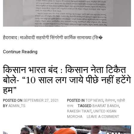
श
मा
में
ओ
भी
वा
अ
दी
स
स
र
ह
हैदराबाद : माओवादी सहयोगी सिंगरेणी कार्मिक सामाख्या (सि�
यो
गी
‘
Continue Reading
सि
का
सा
किसान भारत बंद : किसान नेता टिकैत
’
का
बोले- “10 साल लग जाये पीछे नहीं हटेंगे
स
म
हम”
र्थ
न
POSTED ON
SEPTEMBER 27, 2021
POSTED IN
TOP NEWS
,
तेलंगाना
,
पड़ोसी
,
BY
ADMIN_TS
राज्य
TAGGED
BHARAT BANDH
,
कि
RAKESH TIKAIT
,
UNITED KISAN
या
O
MORCHA
LEAVE A COMMENT
स
N
फ
कि
ल
सा
ब