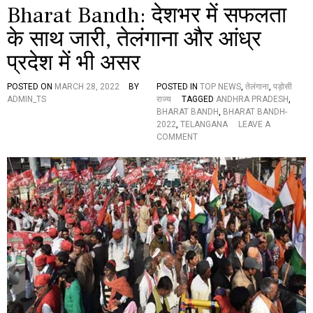
Bharat Bandh: देशभर में सफलता
द
,
के साथ जारी, तेलंगाना और आंध्र
रा
ज्यों
प्रदेश में भी असर
में
सु
र
POSTED ON
MARCH 28, 2022
BY
POSTED IN
TOP NEWS
,
तेलंगाना
,
पड़ोसी
क्षा
ADMIN_TS
राज्य
TAGGED
ANDHRA PRADESH
,
व्य
BHARAT BANDH
,
BHARAT BANDH-
व
2022
,
TELANGANA
LEAVE A
स्था
O
COMMENT
क
N
ड़ी
B
H
A
R
A
T
B
A
N
D
H
:
दे