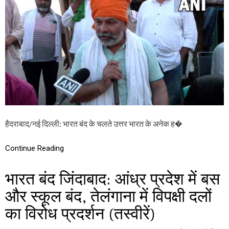
न
ना
भा
ने
र
का
त
आ
बं
ह्वा
द
न
:
कि
सा
न
ने
ता
टि
हैदराबाद/नई दिल्ली: भारत बंद के चलते उत्तर भारत के अनेक ह�
कै
त
बो
Continue Reading
ले
-
भारत बंद जिंदाबाद: आंध्र प्रदेश में बस
“
1
और स्कूल बंद, तेलंगाना में विपक्षी दलों
0
सा
का विरोध प्रदर्शन (तस्वीरें)
ल
ल
ग