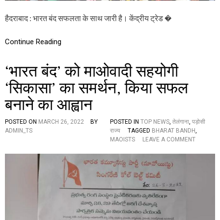
श
हैदराबाद : भारत बंद सफलता के साथ जारी है। केंद्रीय ट्रेड �
भ
र
में
Continue Reading
स
फ
ल
‘भारत बंद’ को माओवादी सहयोगी
ता
के
‘सिकासा’ का समर्थन, किया सफल
सा
थ
बनाने का आह्वान
जा
री
POSTED ON
MARCH 26, 2022
BY
POSTED IN
TOP NEWS
,
तेलंगाना
,
पड़ोसी
,
ADMIN_TS
राज्य
TAGGED
BHARAT BANDH
,
ते
O
MAOISTS
LEAVE A COMMENT
लं
N
गा
‘
ना
भा
औ
र
र
त
आं
बं
ध्र
द
प्र
’
दे
को