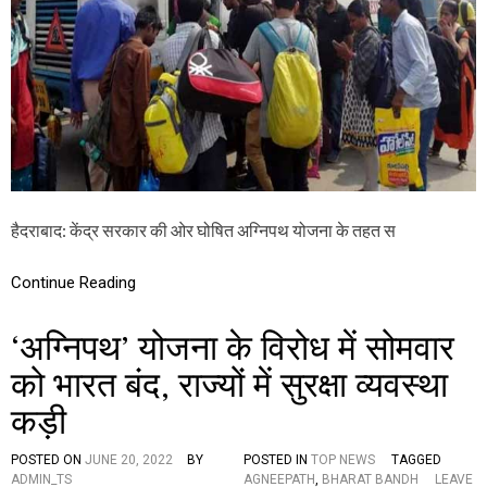
है
रा
द
ज्यों
रा
का
बा
हा
द
ल
में
न
हीं
दि
खा
अ
स
हैदराबाद: केंद्र सरकार की ओर घोषित अग्निपथ योजना के तहत स
र
,
स
Continue Reading
ब
कु
‘अग्निपथ’ योजना के विरोध में सोमवार
छ
है
को भारत बंद, राज्यों में सुरक्षा व्यवस्था
सा
मा
कड़ी
न्य
,
य
POSTED ON
JUNE 20, 2022
BY
POSTED IN
TOP NEWS
TAGGED
ह
ADMIN_TS
AGNEEPATH
,
BHARAT BANDH
LEAVE