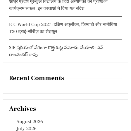
आंध्र प्रदेश गुरुकुल विद्यालय के हिंदी अध्यापकों का प्रशिक्षण
त
a
कार्यक्रम सफल, इन वक्ताओं ने दिया यह संदेश
स्वी
रें
t
)
ICC World Cup 2027: दक्षिण अफ्रीका, जिम्बाब्वे और नामीबिया
i
T20 ट्राई-सीरीज़ का शेड्यूल
o
SIR ప్రక్రియలో వేగంగా కొత్త ఓట్ల నమోదు చేయాలి: ఎన్.
n
రాంచందర్ రావు
Recent Comments
Archives
August 2026
July 2026