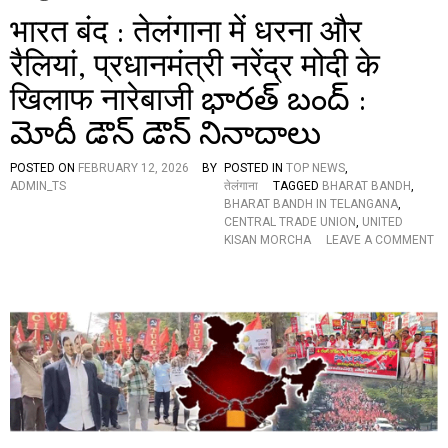
भारत बंद : तेलंगाना में धरना और
रैलियां, प्रधानमंत्री नरेंद्र मोदी के
खिलाफ नारेबाजी భారత్ బంద్ :
మోదీ డౌన్ డౌన్ నినాదాలు
POSTED ON
FEBRUARY 12, 2026
BY
POSTED IN
TOP NEWS
,
ADMIN_TS
तेलंगाना
TAGGED
BHARAT BANDH
,
BHARAT BANDH IN TELANGANA
,
CENTRAL TRADE UNION
,
UNITED
KISAN MORCHA
LEAVE A COMMENT
O
N
भा
र
त
बं
द
:
ते
लं
गा