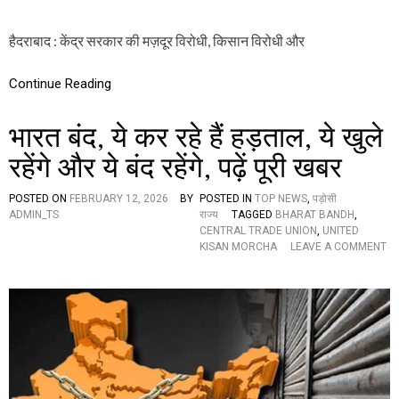
ना
में
ध
हैदराबाद : केंद्र सरकार की मज़दूर विरोधी, किसान विरोधी और
र
ना
Continue Reading
औ
र
रै
भारत बंद, ये कर रहे हैं हड़ताल, ये खुले
लि
यां
रहेंगे और ये बंद रहेंगे, पढ़ें पूरी खबर
,
प्र
धा
POSTED ON
FEBRUARY 12, 2026
BY
POSTED IN
TOP NEWS
,
पड़ोसी
न
ADMIN_TS
राज्य
TAGGED
BHARAT BANDH
,
मं
CENTRAL TRADE UNION
,
UNITED
त्री
KISAN MORCHA
LEAVE A COMMENT
O
न
N
रें
भा
द्र
र
मो
त
दी
बं
के
द
खि
,
ला
ये
फ