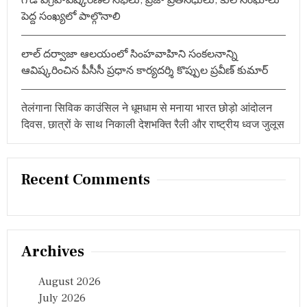
ह
పెద్ద సంఖ్యలో పాల్గొనాలి
है
खा
स
లాల్ దర్వాజా ఆలయంలో సింహవాహిని సంకలనాన్ని
ఆవిష్కరించిన పీసీసీ ప్రధాన కార్యదర్శి కొప్పుల ప్రవీణ్ కుమార్
तेलंगाना सिविक काउंसिल ने धूमधाम से मनाया भारत छोड़ो आंदोलन
दिवस, छात्रों के साथ निकाली देशभक्ति रैली और राष्ट्रीय ध्वज जुलूस
Recent Comments
Archives
August 2026
July 2026