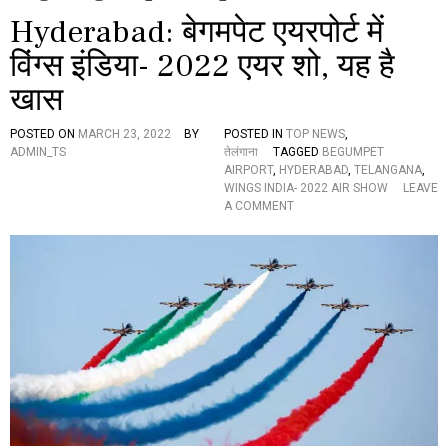
Hyderabad: बेगमपेट एयरपोर्ट में
विंग्स इंडिया- 2022 एयर शो, यह है
खास
POSTED ON
MARCH 23, 2022
BY
POSTED IN
TOP NEWS
,
ADMIN_TS
तेलंगाना
TAGGED
BEGUMPET
AIRPORT
,
HYDERABAD
,
TELANGANA
,
WINGS INDIA- 2022 AIR SHOW
LEAVE
O
A COMMENT
N
H
Y
D
E
R
A
B
A
D
:
बे
ग