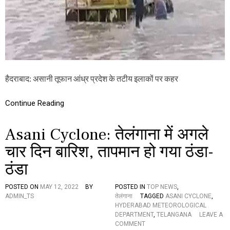
O
N
E
:
आं
ध्र
प्र
दे
श
हैदराबाद: असानी तूफान आंध्र प्रदेश के तटीय इलाकों पर कहर
के
श्री
का
Continue Reading
कु
ल
Asani Cyclone: तेलंगाना में अगले
म
जि
चार दिन बारिश, तापमान हो गया ठंडा-
ले
में
ठंडा
स
मु
द्र
POSTED ON
MAY 12, 2022
BY
POSTED IN
TOP NEWS
,
त
ADMIN_TS
तेलंगाना
TAGGED
ASANI CYCLONE
,
ट
HYDERABAD METEOROLOGICAL
प
DEPARTMENT
,
TELANGANA
LEAVE A
र
O
COMMENT