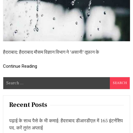
Y
C
L
O
N
E
:
ते
लं
गा
हैदराबाद: हैदराबाद मौसम विज्ञान विभाग ने 'असानी' तूफान के
ना
में
दो
Continue Reading
दि
न
S
बा
रि
e
श
a
की
r
सं
Recent Posts
भा
c
व
h
ना
पढ़ाई के साथ पैसे के भी कमाई: हैदराबाद डीआरडीएल में 165 इंटर्नशिप
f
पद, करें तुरंत अप्लाई
o