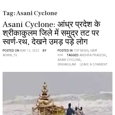
Tag:
Asani Cyclone
Asani Cyclone: आंध्र प्रदेश के
श्रीकाकुलम जिले में समुद्र तट पर
स्वर्ण-रथ, देखने उमड़ पड़े लोग
POSTED ON
MAY 12, 2022
BY
POSTED IN
TOP NEWS
,
पड़ोसी
ADMIN_TS
राज्य
TAGGED
ANDHRA PRADESH
,
ASANI CYCLONE
,
O
SRIKAKULAM
LEAVE A COMMENT
N
A
S
A
N
I
C
Y
C
L