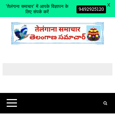
X
'तेलंगाना समाचार' में आपके विज्ञापन के
9492925120
लिए संपर्क करें
S
k
i
p
t
o
c
o
n
t
e
n
t