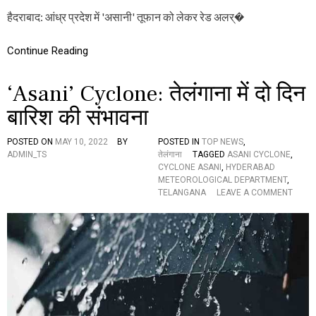
श
हैदराबाद: आंध्र प्रदेश में 'असानी' तूफान को लेकर रेड अलर्�
में
रे
ड
Continue Reading
अ
ल
‘Asani’ Cyclone: तेलंगाना में दो दिन
र्ट
जा
बारिश की संभावना
री
,
इं
POSTED ON
MAY 10, 2022
BY
POSTED IN
TOP NEWS
,
ट
ADMIN_TS
तेलंगाना
TAGGED
ASANI CYCLONE
,
र
CYCLONE ASANI
,
HYDERABAD
की
METEOROLOGICAL DEPARTMENT
,
प
O
TELANGANA
LEAVE A COMMENT
री
N
क्षा
‘
स्थ
A
गि
S
त
A
N
I
’
C