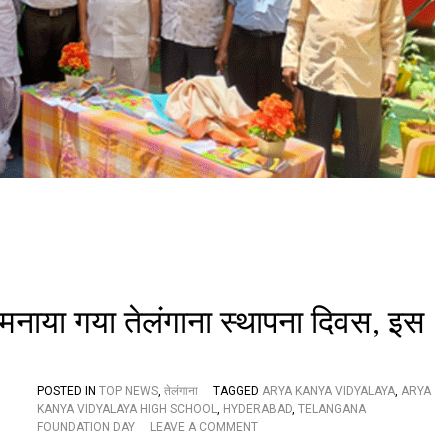
ड़ा
प्रां
ग
ण
’
प्ले
स्कू
ल
का
शु
भा
रं
भ
,
प्रो
फे
स
से मनाया गया तेलंगाना स्थापना दिवस, इस
र
स
र
रा
जू
POSTED IN
TOP NEWS
,
तेलंगाना
TAGGED
ARYA KANYA VIDYALAYA
,
ARYA
ने
KANYA VIDYALAYA HIGH SCHOOL
,
HYDERABAD
,
TELANGANA
O
दि
FOUNDATION DAY
LEAVE A COMMENT
N
या