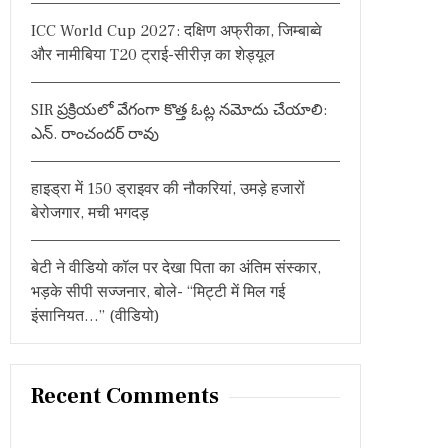
:
ICC World Cup 2027: दक्षिण अफ्रीका, जिम्बाब्वे
और नामीबिया T20 ट्राई-सीरीज़ का शेड्यूल
SIR ప్రక్రియలో వేగంగా కొత్త ఓట్ల నమోదు చేయాలి:
ఎన్. రాంచందర్ రావు
हाइड्रा में 150 ड्राइवर की नौकरियां, उमड़े हजारों
बेरोजगार, मची भगदड़
बेटी ने वीडियो कॉल पर देखा पिता का अंतिम संस्कार,
भड़के सीपी सज्जनार, बोले- “मिट्टी में मिल गई
इंसानियत…” (वीडियो)
Recent Comments