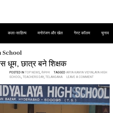
कला-साहित्य
मनोरंजन और खेल
गेस्ट कॉलम
चुनाव
h School
िवस धूम, छात्र बने शिक्षक
POSTED IN
TOP NEWS
,
तेलंगाना
TAGGED
ARYA KANYA VIDYALAYA HIGH
O
SCHOOL
,
TEACHERS DAY
,
TELANGANA
LEAVE A COMMENT
N
आ
र्य
क
न्या
वि
द्या