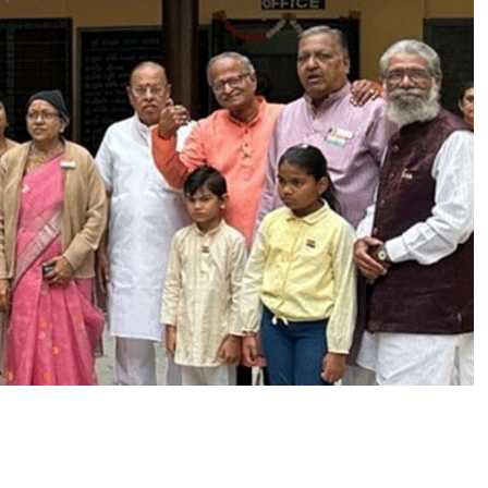
द्या
ल
य
में
धू
म
धा
म
से
म
ना
या
ग
या
स्व
तं
त्र
ता
दि
व
स
,
डॉ
प्र
ता