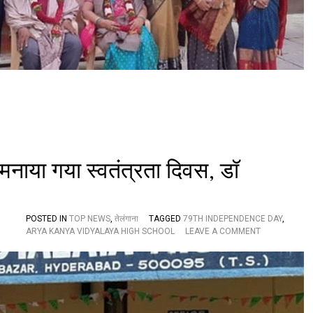
स्ति
यों
ने
कि
या
स
म्मा
न्नि
त
े मनाया गया स्वतंत्रता दिवस, डॉ
POSTED IN
TOP NEWS
,
तेलंगाना
TAGGED
79TH INDEPENDENCE DAY
,
O
ARYA KANYA VIDYALAYA HIGH SCHOOL
LEAVE A COMMENT
N
आ
र्य
क
न्या
वि