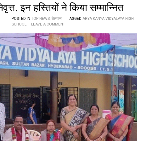
वृत्त, इन हस्तियों ने किया सम्मान्नित
POSTED IN
TOP NEWS
,
तेलंगाना
TAGGED
ARYA KANYA VIDYALAYA HIGH
O
SCHOOL
LEAVE A COMMENT
N
शि
क्षि
का
श्री
म
ती
सु
धा
रा
नी
से
वा
नि
वृ
त्त
,
इ
न
ह