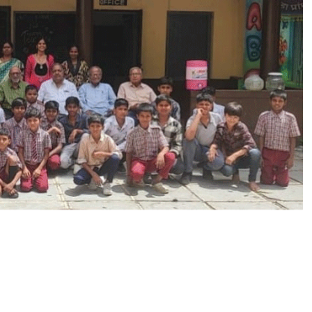
ल
य
में
शि
क्ष
क
दि
व
स
धू
म
,
छा
त्र
ब
ने
शि
क्ष
क