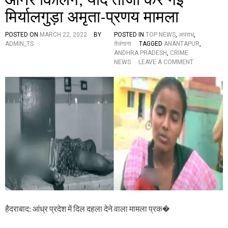
र
मिर्यालगुड़ा अमृता-प्रणय मामला
फि
ल्म
POSTED ON
MARCH 22, 2022
BY
POSTED IN
TOP NEWS
,
अपराध
,
दे
ADMIN_TS
तेलंगाना
TAGGED
ANANTAPUR
,
ख
ANDHRA PRADESH
,
CRIME
ते
O
NEWS
LEAVE A COMMENT
स
N
म
B
य
R
प्र
E
शं
A
स
K
क
I
की
N
मौ
G
त
N
E
W
S
:
आं
हैदराबाद: आंध्र प्रदेश में दिल दहला देने वाला मामला प्रक�
ध्र
प्र
दे