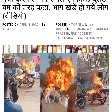
मा
बम की तरह फटा, भाग खड़े हो गये लोग
द
की
(वीडियो)
ह
त्या
क
POSTED ON
APRIL 4, 2022
BY
POSTED IN
TOP NEWS
,
पड़ोसी
र
ADMIN_TS
राज्य
TAGGED
ANANTAPUR
,
ANDHRA
वा
PRADESH
,
FIRE ACCIDENT
,
ई
O
KARNATAKA
LEAVE A COMMENT
,
N
8
पू
गि
जा
र
क
फ्ता
र
र
ने
ले
ग
ये
रॉ
य
ल
ए
न
फी
ल्ड