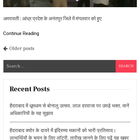
श
-
ह
प्र
र
ण
अमरावती : आंध्र प्रदेश के अनंतपुर जिले में मंगलवार को हुए
में
य
क
मा
बा
Continue Reading
म
ड़
ला
के
P
Older posts
गो
दा
o
म
S
में
s
e
वि
स्फो
a
t
ट
r
Recent Posts
,
s
c
दो
म
h
n
हि
हैदराबाद में धूमधाम से बोनालु उत्सव, लाल दरवाजा पर उमड़े भक्त, मानें
f
ला
अधिकारियों के यह सुझाव
a
o
ओं
की
r
v
मौ
हैदराबाद क्योर के दायरे में इंदिरम्मा मकानों को भारी प्रतिसाद।
:
त
i
लाभार्थियों के चयन के लिए लॉटरी, तारीख जानने के लिए पढ़ें यह खबर
,