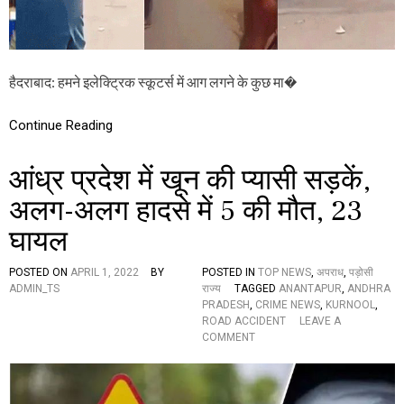
बु
ले
ट
ब
म
हैदराबाद: हमने इलेक्ट्रिक स्कूटर्स में आग लगने के कुछ मा�
की
त
र
Continue Reading
ह
फ
आंध्र प्रदेश में खून की प्यासी सड़कें,
टा
,
अलग-अलग हादसे में 5 की मौत, 23
भा
ग
घायल
ख
ड़े
हो
POSTED ON
APRIL 1, 2022
BY
POSTED IN
TOP NEWS
,
अपराध
,
पड़ोसी
ग
ADMIN_TS
राज्य
TAGGED
ANANTAPUR
,
ANDHRA
ये
PRADESH
,
CRIME NEWS
,
KURNOOL
,
लो
ROAD ACCIDENT
LEAVE A
ग
O
COMMENT
(
N
वी
आं
डि
ध्र
यो
प्र