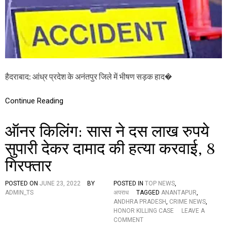
ह
N
त्या
T
रा
:
ते
ज
र
फ्ता
र
हैदराबाद: आंध्र प्रदेश के अनंतपुर जिले में भीषण सड़क हाद�
लॉ
री
ने
Continue Reading
म
हि
ऑनर किलिंग: सास ने दस लाख रुपये
ला
ओं
सुपारी देकर दामाद की हत्या करवाई, 8
को
कु
गिरफ्तार
च
ला
,
POSTED ON
JUNE 23, 2022
BY
POSTED IN
TOP NEWS
,
दो
ADMIN_TS
अपराध
TAGGED
ANANTAPUR
,
की
ANDHRA PRADESH
,
CRIME NEWS
,
मौ
HONOR KILLING CASE
LEAVE A
त
O
COMMENT
औ