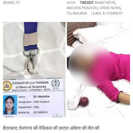
ये
ADMIN_TS
अपराध
TAGGED
ANANTAPUR
,
स्था
ANDHRA PRADESH
,
CRIME NEWS
,
नां
O
TELANGANA
LEAVE A COMMENT
त
N
र
B
ण
I
प
G
र
C
य
R
ह
I
है
M
सं
E
दे
N
ह
E
W
S
:
हिं
दु
पु
र
म
लॉ
ज
हैदराबाद: तेलंगाना की मेडिकल की छात्रा अक्षिता की मौत की
में