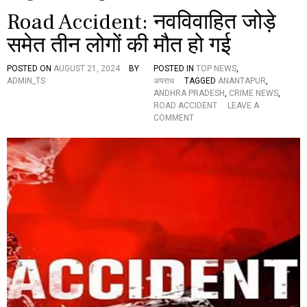
Road Accident: नवविवाहित जोड़े
समेत तीन लोगों की मौत हो गई
POSTED ON
AUGUST 21, 2024
BY
POSTED IN
TOP NEWS
,
ADMIN_TS
अपराध
TAGGED
ANANTAPUR
,
ANDHRA PRADESH
,
CRIME NEWS
,
ROAD ACCIDENT
LEAVE A
O
COMMENT
N
R
O
A
D
A
C
C
I
D
E
N
T
:
न