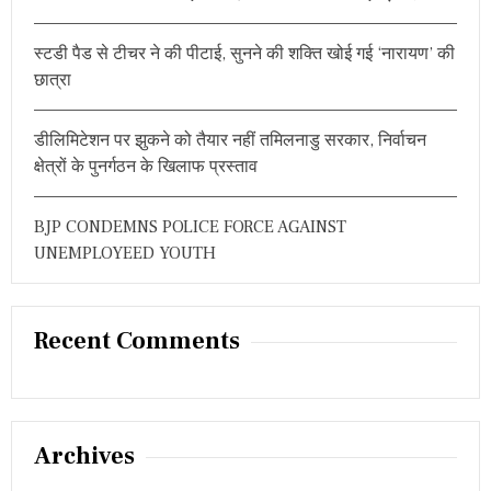
घा
g
य
स्टडी पैड से टीचर ने की पीटाई, सुनने की शक्ति खोई गई ‘नारायण’ की
लों
a
से
छात्रा
मि
t
ले
वि
डीलिमिटेशन पर झुकने को तैयार नहीं तमिलनाडु सरकार, निर्वाचन
i
धा
क्षेत्रों के पुनर्गठन के खिलाफ प्रस्ताव
य
o
क
BJP CONDEMNS POLICE FORCE AGAINST
n
UNEMPLOYEED YOUTH
Recent Comments
Archives