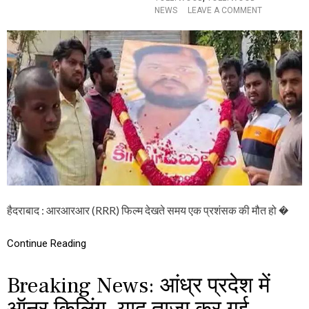
O
NEWS
LEAVE A COMMENT
मौ
N
त
E
,
N
2
T
3
E
घा
R
य
T
ल
A
I
N
M
E
N
T
N
E
हैदराबाद : आरआरआर (RRR) फिल्म देखते समय एक प्रशंसक की मौत हो �
W
S
Continue Reading
:
आ
र
Breaking News: आंध्र प्रदेश में
आ
र
ऑनर किलिंग, याद ताजा कर गई
आ