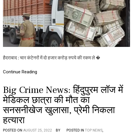
र
में
मि
ले
नो
टों
के
बं
ड
ल
हैदराबाद : चार कंटेनरों में दो हजार करोड़ रुपये की रकम ले �
कि
स
के
Continue Reading
हैं
?
दो
Big Crime News: हिंदुपुरम लॉज में
ह
जा
मेडिकल छात्रा की मौत का
र
सनसनीखेज खुलासा, प्रेमी निकला
क
रो
हत्यारा
ड़
रु
प
POSTED ON
AUGUST 25, 2022
BY
POSTED IN
TOP NEWS
,