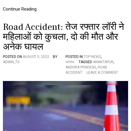
मे
डि
Continue Reading
क
ल
Road Accident: तेज रफ्तार लॉरी ने
छा
त्रा
महिलाओं को कुचला, दो की मौत और
की
मौ
अनेक घायल
त
का
स
POSTED ON
AUGUST 5, 2022
BY
POSTED IN
TOP NEWS
,
न
ADMIN_TS
अपराध
TAGGED
ANANTAPUR
,
स
ANDHRA PRADESH
,
ROAD
नी
O
ACCIDENT
LEAVE A COMMENT
खे
N
ज
R
खु
O
ला
A
सा
D
,
A
प्रे
C
मी
C
नि
I
क
D
ला
E