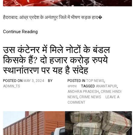
व
वि
वा
हैदराबाद: आंध्र प्रदेश के अनंतपुर जिले में भीषण सड़क हाद�
हि
त
जो
Continue Reading
ड़े
स
उस कंटेनर में मिले नोटों के बंडल
मे
त
किसके हैं? दो हजार करोड़ रुपये
ती
न
स्थानांतरण पर यह है संदेह
लो
गों
की
POSTED ON
MAY 3, 2024
BY
POSTED IN
TOP NEWS
,
मौ
ADMIN_TS
अपराध
TAGGED
ANANTAPUR
,
त
ANDHRA PRADESH
,
CRIME HINDI
हो
NEWS
,
CRIME NEWS
LEAVE A
ग
O
COMMENT
ई
N
उ
स
कं
टे
न