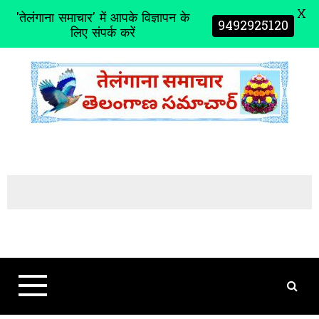
X
'तेलंगाना समाचार' में आपके विज्ञापन के
9492925120
लिए संपर्क करें
S
k
i
p
t
o
c
o
n
t
e
n
t