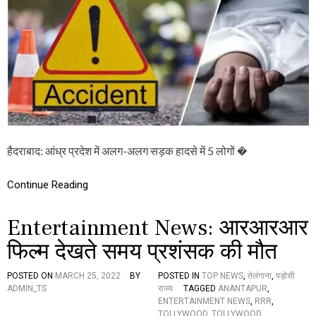
)
दे
श
में
खू
न
की
प्या
सी
स
ड़
कें
हैदराबाद: आंध्र प्रदेश में अलग-अलग सड़क हादसे में 5 लोगों �
,
अ
ल
Continue Reading
ग
-
अ
Entertainment News: आरआरआर
ल
ग
फिल्म देखते समय प्रशंसक की मौत
हा
द
POSTED ON
MARCH 25, 2022
BY
POSTED IN
TOP NEWS
,
तेलंगाना
,
पड़ोसी
से
ADMIN_TS
राज्य
TAGGED
ANANTAPUR
,
में
ENTERTAINMENT NEWS
,
RRR
,
5
TOLLYWOOD
,
TOLLYWOOD
की