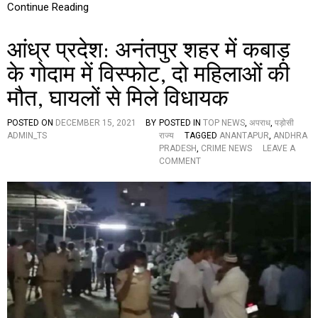
Continue Reading
श
में
ऑ
आंध्र प्रदेश: अनंतपुर शहर में कबाड़
न
र
के गोदाम में विस्फोट, दो महिलाओं की
कि
लिं
मौत, घायलों से मिले विधायक
ग
,
POSTED ON
DECEMBER 15, 2021
BY
POSTED IN
TOP NEWS
,
अपराध
,
पड़ोसी
या
ADMIN_TS
राज्य
TAGGED
ANANTAPUR
,
ANDHRA
द
PRADESH
,
CRIME NEWS
LEAVE A
ता
O
COMMENT
जा
N
क
आं
र
ध्र
ग
प्र
ई
दे
मि
श
र्या
:
ल
अ
गु
नं
ड़ा
त
अ
पु
मृ
र
ता