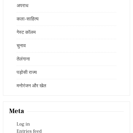
अपराध
कला-साहित्य
गेस्ट कॉलम
चुनाव
तेलंगाना
पड़ोसी राज्य
मनोरंजन और खेल
Meta
Log in
Entries feed