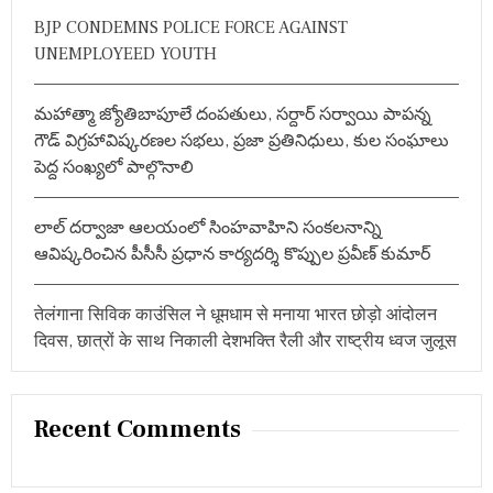
r
सा
BJP CONDEMNS POLICE FORCE AGAINST
:
र
UNEMPLOYEED YOUTH
ग
र्भि
त
మహాత్మా జ్యోతిబాపూలే దంపతులు, సర్దార్ సర్వాయి పాపన్న
अ
भि
గౌడ్ విగ్రహావిష్కరణల సభలు, ప్రజా ప్రతినిధులు, కుల సంఘాలు
म
పెద్ద సంఖ్యలో పాల్గొనాలి
त
లాల్ దర్వాజా ఆలయంలో సింహవాహిని సంకలనాన్ని
ఆవిష్కరించిన పీసీసీ ప్రధాన కార్యదర్శి కొప్పుల ప్రవీణ్ కుమార్
तेलंगाना सिविक काउंसिल ने धूमधाम से मनाया भारत छोड़ो आंदोलन
दिवस, छात्रों के साथ निकाली देशभक्ति रैली और राष्ट्रीय ध्वज जुलूस
Recent Comments