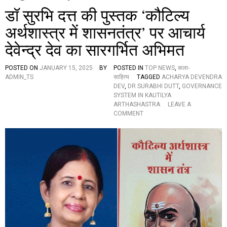
डॉ सुरभि दत्त की पुस्तक ‘कौटिल्य
अर्थशास्त्र में शासनतंत्र’ पर आचार्य
देवेन्द्र देव का सारगर्भित अभिमत
POSTED ON
JANUARY 15, 2025
BY
POSTED IN
TOP NEWS
,
कला-
ADMIN_TS
साहित्य
TAGGED
ACHARYA DEVENDRA
DEV
,
DR SURABHI DUTT
,
GOVERNANCE
SYSTEM IN KAUTILYA
ARTHASHASTRA
LEAVE A
O
COMMENT
N
डॉ
सु
र
भि
द
त्त
की
पु
स्त
क
‘