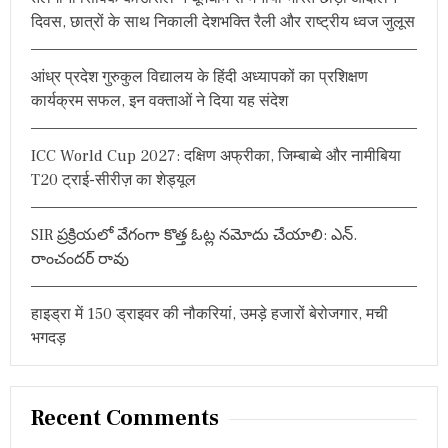
f
बा
दिवस, छात्रों के साथ निकाली देशभक्ति रैली और राष्ट्रीय ध्वज जुलूस
o
त
र
r
खें
आंध्र प्रदेश गुरुकुल विद्यालय के हिंदी अध्यापकों का प्रशिक्षण
:
गे
कार्यक्रम सफल, इन वक्ताओं ने दिया यह संदेश
मु
ख्य
व
ICC World Cup 2027: दक्षिण अफ्रीका, जिम्बाब्वे और नामीबिया
क्ता
प्र
T20 ट्राई-सीरीज़ का शेड्यूल
बो
ध
कु
SIR ప్రక్రియలో వేగంగా కొత్త ఓట్ల నమోదు చేయాలి: ఎన్.
मा
రాంచందర్ రావు
र
गो
वि
हाइड्रा में 150 ड्राइवर की नौकरियां, उमड़े हजारों बेरोजगार, मची
ल
भगदड़
Recent Comments