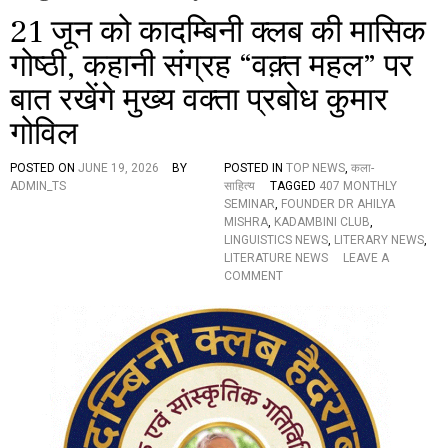
21 जून को कादम्बिनी क्लब की मासिक
गोष्ठी, कहानी संग्रह “वक़्त महल” पर
बात रखेंगे मुख्य वक्ता प्रबोध कुमार
गोविल
POSTED ON
JUNE 19, 2026
BY
POSTED IN
TOP NEWS
,
कला-
ADMIN_TS
साहित्य
TAGGED
407 MONTHLY
SEMINAR
,
FOUNDER DR AHILYA
MISHRA
,
KADAMBINI CLUB
,
LINGUISTICS NEWS
,
LITERARY NEWS
,
LITERATURE NEWS
LEAVE A
O
COMMENT
N
2
1
जू
न
को
का
द
म्बि