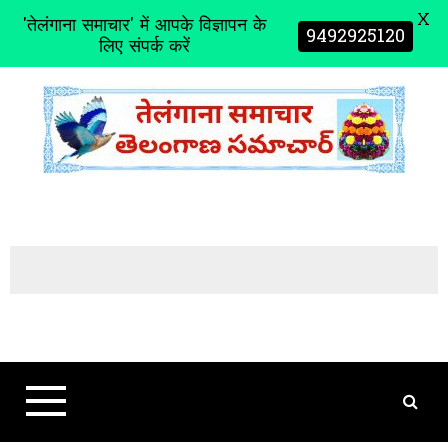
X
'तेलंगाना समाचार' में आपके विज्ञापन के
9492925120
लिए संपर्क करें
S
k
i
p
t
o
c
o
n
t
e
n
t