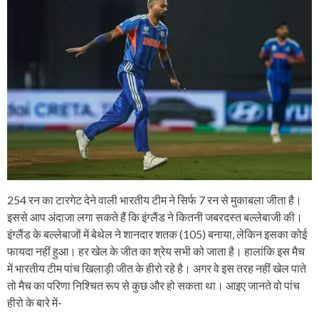
254 रन का टारगेट देने वाली भारतीय टीम ने सिर्फ 7 रन से मुकाबला जीता है।
इससे आप अंदाजा लगा सकते हैं कि इंग्लैंड ने कितनी जबरदस्त बल्लेबाजी की।
इंग्लैंड के बल्लेबाजों में बेथेल ने शानदार शतक (105) बनाया, लेकिन इसका कोई
फायदा नहीं हुआ। हर खेल के जीत का श्रेय सभी को जाता है। हालांकि इस मैच
में भारतीय टीम पांच खिलाड़ी जीत के हीरो रहे है। अगर वे इस तरह नहीं खेल पाते
तो मैच का परिणा निश्चित रूप से कुछ और हो सकता था। आइए जानते वो पांच
हीरो के बारे में-