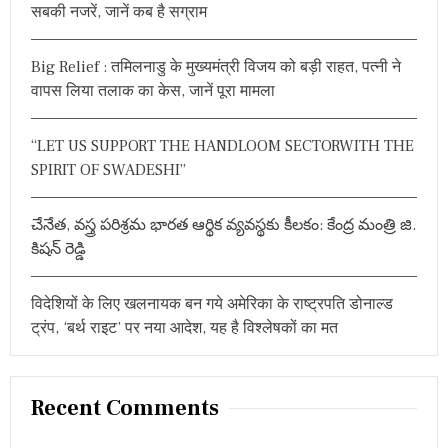
सबकी नजरें, जानें कब है सग्राम
o
r
Big Relief : तमिलनाडु के मुख्यमंत्री विजय को बड़ी राहत, पत्नी ने
:
वापस लिया तलाक का केस, जानें पूरा मामला
“LET US SUPPORT THE HANDLOOM SECTORWITH THE
SPIRIT OF SWADESHI”
చేనేత, వస్త్ర పరిశ్రమ భారత ఆర్థిక వ్యవస్థకు కీలకం: కేంద్ర మంత్రి జి.
కిషన్ రెడ్డి
विदेशियों के लिए खलनायक बन गये अमेरिका के राष्ट्रपति डोनाल्ड
ट्रंप, ‘बर्थ राइट’ पर नया आदेश, यह है विश्लेषकों का मत
Recent Comments