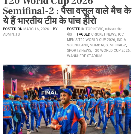
T20 World Cup 2026
Semifinal-2 : पैसा वसूल वाले मैच के
ये हैं भारतीय टीम के पांच हीरो
POSTED ON
MARCH 6, 2026
BY
POSTED IN
TOP NEWS
,
मनोरंजन और
ADMIN_TS
खेल
TAGGED
CRICKET NEWS
,
ICC
MEN'S T20 WORLD CUP 2026
,
INDIA
VS ENGLAND
,
MUMBAI
,
SEMIFINAL-2
,
SPORTS NEWS
,
T20 WORLD CUP 2026
,
WANKHEDE STADIUM