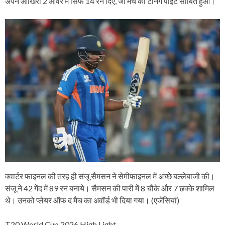
अपने आखिरी 2 ओवर में सिर्फ 14 रन दिए, जो मैच का टर्निंग पॉइंट साबित हुआ।
क्वार्टर फाइनल की तरह ही संजू सैमसन ने सेमीफाइनल में अच्छे बल्लेबाजी की।
संजू ने 42 गेंद में 89 रन बनाये। सैमसन की पारी में 8 चौके और 7 छक्के शामिल
थे। उनको प्लेयर ऑफ द मैच का अवॉर्ड भी दिया गया। (एजेंसियां)
T20 World Cup 2026 High Light