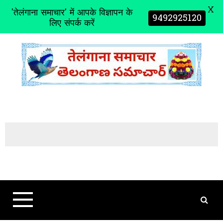
X
'तेलंगाना समाचार' में आपके विज्ञापन के
9492925120
लिए संपर्क करें
S
k
i
p
t
o
c
o
n
t
e
n
t