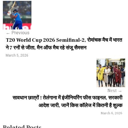
P
o
s
←
Previous
t
T20 World Cup 2026 Semifinal-2, रोमांचक मैच में भारत
n
ने 7 रनों से जीता, मैन ऑफ मैच रहे संजू सैमसन
a
March 5, 2026
v
i
g
Next
→
a
सावधान छात्रों ! तेलंगाना में इंजीनियरिंग फीस फाइनल, सरकारी
आदेश जारी, जानें किस कॉलेज में कितनी है शुल्क
t
March 6, 2026
i
Related Posts