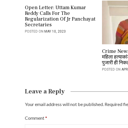
i
Open Letter: Uttam Kumar
Reddy Calls For The
g
Regularization Of Jr Panchayat
Secretaries
a
POSTED ON
MAY 10, 2023
t
i
Crime News:
o
महिला हत्याकांड
पुजारी ही निकल
n
POSTED ON
APR
Leave a Reply
Your email address will not be published.
Required fi
Comment
*