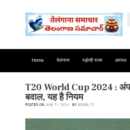
S
'
k
i
p
t
o
c
o
n
Home
तेलंगाना
पड़ोसी राज्य
अपराध
t
e
n
T20 World Cup 2024 : अंपायर 
t
बवाल, यह है नियम
POSTED ON
JUNE 11, 2024
BY
ADMIN_TS