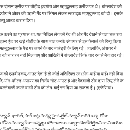
इस दौरान क्रीज पर तौहीद हृदयोय और महमूदुल्लाह क्रीज पर थे। बांग्लादेश को
दयोय ने ओवर की पहली गेंद पर सिंगल लेकर स्ट्राइक महमूदुल्लाह को दी। इसके
डब्ल्यू आउट करार दिया।
िक करने का प्रयास था. यह मिडिल लेग की गेंद थी और गेंद देखने से पता चल रहा
्राइकर एंड पर खड़े तौहीद के साथ बात करके अंपायर से इस फैसले को रिव्यू किया
 महमूदुल्लाह के पैड पर लगने के बाद बाउंड्री के लिए गई। हालांकि, अंपायर ने
को चार रन नहीं मिल पाए और आखिरी में बांग्लादेश सिर्फ चार रन से मैच हार गई।
को एलबीडब्ल्यू आउट देता है तो कोई अतिरिक्त रन (लेग-बाई या बाई) नहीं दिया
ऑन-फील्ड अंपायर का निर्णय नॉट आउट है और गेंदबाजी टीम द्वारा रिव्यू लेने के
ं बल्लेबाजी करने वाली टीम को लेग-बाई रन दिया जा सकता है। (एजेंसियां)
్ మ్యాచ్. భారత్, పాక్ జట్ల మధ్య హై ఓల్టేజ్ మ్యాచ్ జరిగి ఒక్క రోజు
ం కోసం నువ్వానేనా అన్నట్టు పోరాడాయి. బంగ్లా బెంబేలెత్తించినా విజయం
‌లో బంగ్లాదేశ్‌పై 4 పరుగుల తేడాతో దక్షిణాఫ్రికా గెలుపొందింది.