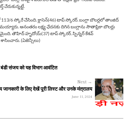
్ చేరుకున్నట్టే.
లో 113/6 స్కోరే చేసింది. క్లాసెన్(46) టాప్ స్కోరర్. బంగ్లా బౌలర్లలో తాంజిద్
్యారు. అనంతరం లక్ష్య ఛేదనకు దిగిన బంగ్లా‌ను సౌతాఫ్రికా బౌలర్లు
తమైంది. తౌహిద్ హృదోయ్(37) టాప్ స్కోరర్. స్పిన్నర్ కేశవ్
శాసించారు. (ఏజెన్సీలు)
र बंडी संजय को यह विभाग आवंटित
Next
→
न्य जानकारी के लिए देखें पूरी लिस्ट और उनके मंत्रालय
June 11, 2024