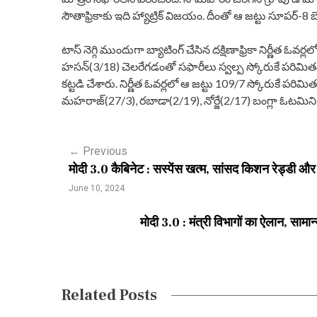
సౌతాఫ్రికాకు ఇది హ్యాట్రిక్ విజయం. దీంతో ఆ జట్టు సూపర్-8 బెర్త
టాస్ నెగ్గి ముందుగా బ్యాటింగ్ చేసిన దక్షిణాఫ్రికా నిర్ణీత ఓవర్ల
హసన్(3/18) చెలరేగడంతో సఫారీలు స్వల్ప స్కోరుకే పరిమితమయ
కట్టడి చేశారు. నిర్ణీత ఓవర్లలో ఆ జట్టు 109/7 స్కోరుకే పరిమి
మహరాజ్(27/3), రబాడా(2/19), నోర్జే(2/17) బంగ్లా ఓటమిని 
P
←
Previous
मोदी 3.0 कैबिनेट : सस्पेंस खत्म, सांसद किशन रेड्डी औ
o
June 10, 2024
s
मोदी 3.0 : मंत्री विभागों का ऐलान, सामा
t
n
a
Related Posts
v