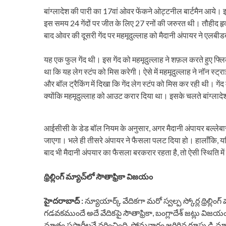
बांग्लादेश की पारी का 17वां ओवर फेंकने ओट्टनील बार्टमैन आये। 
इस समय 24 गेंदों पर जीत के लिए 27 रनों की जरुरत थी। तौहीद हृ
बाद ओवर की दूसरी गेंद पर महमूदुल्लाह को मैदानी अंपायर ने एलबी
यह एक फुल गेंद थी। इस गेंद को महमूदुल्लाह ने शफ़ल करते हुए फ्ल
था कि यह लेग स्टंप को मिस करेगी। ऐसे में महमूदुल्लाह ने नॉन स्ट
और बॉल ट्रैकिंग में दिखा कि गेंद लेग स्टंप को मिस कर रही थी। गेंद
क्योंकि महमूदुल्लाह को आउट करार दिया था। इसके चलते बांग्लादेश 
आईसीसी के डेड बॉल नियम के अनुसार, अगर मैदानी अंपायर बल्लेबाज 
जाएगा। भले ही तीसरे अंपायर ने फैसला पलट दिया हो। हालाँकि, यदि 
बाद भी मैदानी अंपयार का फैसला बरकरार रहता है, तो ऐसी स्थिति मे
థ్రిల్లింగ్ మ్యాచ్‌లో సౌతాఫ్రికా విజయం
హైదరాబాద్ :
న్యూయార్క్ వేదికగా మరో స్వల్ప స్కోర్ల థ్రిల్లింగ
గడవకముందే అదే వేదికపై సౌతాఫ్రికా, బంగ్లాదేశ్ జట్లు విజయ
మాత్రం సఫారీలనే వరించింది. సోమవారం జరిగిన గ్రూపు డి మ్యాచ్