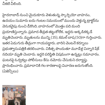
చీకటి చీలింది.
హైదరాబాద్ నుంచి మైదుకూరు వెళుతున్న స్కార్పియో వాహనం,
ఉదయం సుమారు ఐదు గంటల సమయంలో ముందు వెళ్తున్న ట్రాక్టర్‌ను
వెనుకవైపు నుంచి డీకొంది. వాహనంలో మొత్తం పది మంది
ప్రయాణిస్తున్నారు. ప్రమాద తీవ్రత తట్టుకోలేక.. ఇద్దరు అక్కడికక్కడే
మృతిచెందారు. మృతులను మున్ని (35), కమల్ బాష (50)గా గుర్తించారు.
ఇతర ఏడుగురు తీవ్రంగా గాయపడ్డారు. వారిని వెంటనే కర్నూలు
ప్రభుత్వాసుపత్రికి తరలించారు. చికిత్స పొందుతూ మూడేళ్ల చిన్నారి షేక్
నదియా మృతి చెందారు. ఇద్దరి పరిస్థితి విషమంగా ఉన్నట్లు సమాచారం.
ఘటనపై ఓర్వకల్లు పోలీసులు కేసు నమోదు చేసుకుని దర్యాప్తు
ప్రారంభించారు. ప్రమాదానికి గల కారణాలపై విచారణ జరుగుతోంది.
(ఏజెన్సీలు)
P
o