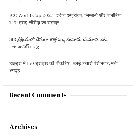
ICC World Cup 2027: दक्षिण अफ्रीका, जिम्बाब्वे और नामीबिया
T20 ट्राई-सीरीज़ का शेड्यूल
SIR ప్రక్రియలో వేగంగా కొత్త ఓట్ల నమోదు చేయాలి: ఎన్.
రాంచందర్ రావు
हाइड्रा में 150 ड्राइवर की नौकरियां, उमड़े हजारों बेरोजगार, मची
भगदड़
Recent Comments
Archives