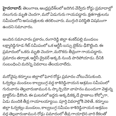
హైదరాబాద్
: తెలంగాణ, ఆంధ్రప్రదేశ్‌లలో జరిగిన వేర్వేరు రోడ్డు ప్రమాదాల్లో
నలుగురు మృతి చెందగా, మరో ఏడుగురు గాయపడ్డారు. క్షతగాత్రులను
సమీపంలోని ఆసుపత్రులకు తరలించారు. ముగ్గురి పరిస్థితి విషమంగా
ఉందని సమాచారం.
అందిన సమాచారం ప్రకారం, రంగారెడ్డి జిల్లా శంకర్‌పల్లి మండలం
లక్ష్మారెడ్డిగూడ గేట్ సమీపంలో ఒక ఆర్టీసీ బస్సు బైక్‌ను ఢీకొట్టింది. ఈ
ప్రమాదంలో ఒకరు మృతి చెందగా, మరొకరు తీవ్రంగా గాయపడ్డారు.
ప్రమాదం తర్వాత, ఆర్టీసీ డ్రైవర్ అక్కడి నుండి పారిపోయాడు. దీనికి
సంబంధించి మరిన్ని వివరాలు తేలయరాలేదు.
మరోవైపు కర్నూలు జిల్లాలో ఘోర రోడ్డు ప్రమాదం చోటుచేసుకుంది.
ఓర్వకల్లు మండలం కాల్వబుగ్గ వద్ద కాశిరెడ్డినాయన ఆశ్రమం సమీపంలో
గురువారం తెల్లవారుజామున ఓ స్కార్పియో వాహనం ముందుగా వెళ్తున్న
ట్రాక్టర్‌ను ఢీకొంది. ఈ ఘటనలో ఇద్దరు అక్కడికక్కడే ప్రాణాలు కోల్పోగా,
ఏడు మందికి తీవ్ర గాయాలయ్యాయి. పూర్తి వివరాల్లోకి వెళితే.. కర్నూలు
జిల్లా ఓర్వకల్లు మండలం, కాల్వబుగ్గ సమీపం కాశిరెడ్డినాయన ఆశ్రమం
వద్ద తెల్లవారుజామున రోడ్డు పమాదంలో తీవ్ర గాయాలైన వారి కేకలతో