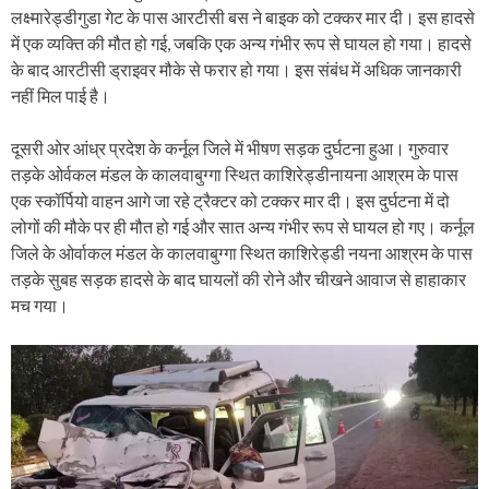
लक्ष्मारेड्डीगुडा गेट के पास आरटीसी बस ने बाइक को टक्कर मार दी। इस हादसे
में एक व्यक्ति की मौत हो गई, जबकि एक अन्य गंभीर रूप से घायल हो गया। हादसे
के बाद आरटीसी ड्राइवर मौके से फरार हो गया। इस संबंध में अधिक जानकारी
नहीं मिल पाई है।
दूसरी ओर आंध्र प्रदेश के कर्नूल जिले में भीषण सड़क दुर्घटना हुआ। गुरुवार
तड़के ओर्वकल मंडल के कालवाबुग्गा स्थित काशिरेड्डीनायना आश्रम के पास
एक स्कॉर्पियो वाहन आगे जा रहे ट्रैक्टर को टक्कर मार दी। इस दुर्घटना में दो
लोगों की मौके पर ही मौत हो गई और सात अन्य गंभीर रूप से घायल हो गए। कर्नूल
जिले के ओर्वाकल मंडल के कालवाबुग्गा स्थित काशिरेड्डी नयना आश्रम के पास
तड़के सुबह सड़क हादसे के बाद घायलों की रोने और चीखने आवाज से हाहाकार
मच गया।