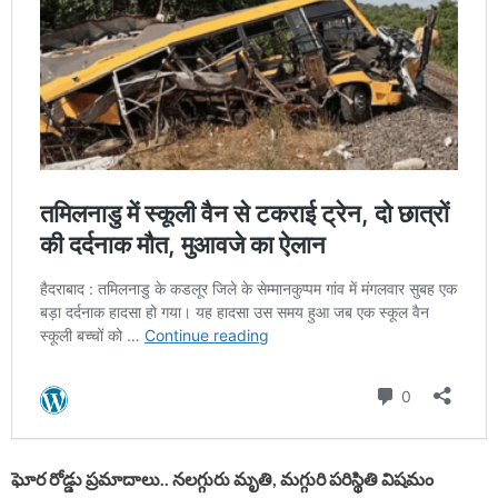
ఘోర రోడ్డు ప్రమాదాలు.. నలగ్గురు మృతి, మగ్గురి పరిస్థితి విషమం