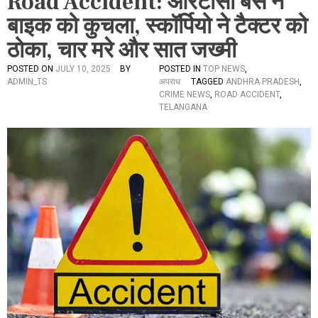
Road Accident: आरटीसी बस ने
बाइक को कुचला, स्कॉर्पियो ने टैक्टर को
ठोका, चार मरे और सात जख्मी
POSTED ON
JULY 10, 2025
BY
POSTED IN
TOP NEWS
,
ADMIN_TS
अपराध
TAGGED
ANDHRA PRADESH
,
CRIME NEWS
,
ROAD ACCIDENT
,
TELANGANA