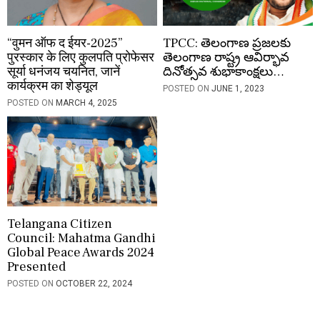
“वुमन ऑफ द ईयर-2025”
TPCC: తెలంగాణ ప్రజలకు
पुरस्कार के लिए कुलपति प्रोफेसर
తెలంగాణ రాష్ట్ర ఆవిర్భావ
सूर्या धनंजय चयनित, जानें
దినోత్సవ శుభాకాంక్షలు…
कार्यक्रम का शेड्यूल
POSTED ON
JUNE 1, 2023
POSTED ON
MARCH 4, 2025
Telangana Citizen
Council: Mahatma Gandhi
Global Peace Awards 2024
Presented
POSTED ON
OCTOBER 22, 2024