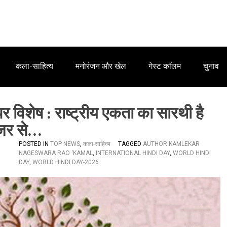
कला-साहित्य
मनोरंजन और खेल
गेस्ट कॉलम
चुनाव
पर विशेष : राष्ट्रीय एकता का सारथी है
 नजर से…
POSTED IN
TOP NEWS
,
कला-साहित्य
TAGGED
AUTHOR KAMLEKAR
NAGESWARA RAO 'KAMAL
,
INTERNATIONAL HINDI DAY
,
WORLD HINDI
DAY
,
WORLD HINDI DAY-2026