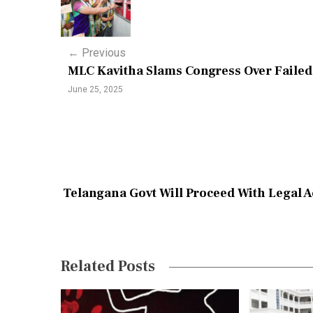
o
s
←
Previous
t
MLC Kavitha Slams Congress Over Failed
n
June 25, 2025
a
v
i
g
Telangana Govt Will Proceed With Legal 
a
t
i
Related Posts
o