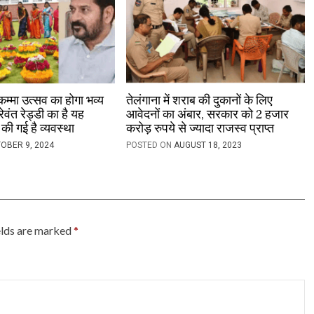
कम्मा उत्सव का होगा भव्य
तेलंगाना में शराब की दुकानों के लिए
वंत रेड्डी का है यह
आवेदनों का अंबार, सरकार को 2 हजार
 की गई है व्यवस्था
करोड़ रुपये से ज्यादा राजस्व प्राप्त
OBER 9, 2024
POSTED ON
AUGUST 18, 2023
elds are marked
*