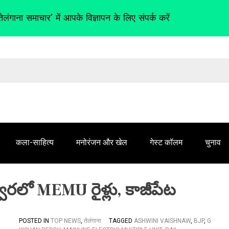
तेलंगाना समाचार' में आपके विज्ञापन के लिए संपर्क करें
कला-साहित्य
मनोरंजन और खेल
गेस्ट कॉलम
चुनाव
వరలో MEMU రైళ్లు, కాజీపేట
POSTED IN
TOP NEWS
,
तेलंगाना
TAGGED
ASHWINI VAISHNAW
,
BJP
,
G