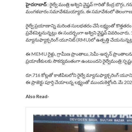
హైదరాబాద్
: రైల్వే మంత్రి అశ్విని వైష్ణవ్ గారితో కేంద్ర బొగ్గు
మంగళవారం సమావేశమయ్యారు. ఈ సమావేశంలో తెలంగాణకు సంబంధి
రైల్వే ప్రయాణాన్ని మరింత సులభతరం చేసే లక్ష్యంతో కొత్తతరం 
ప్రవేశపెట్టనున్నట్లు ఈ సందర్భంగా అశ్విని వైష్ణవ్ వివరించా
మ్యానుఫ్యాక్చరింగ్ యూనిట్ (RMU)లో ఉత్పత్తి చేయనున్నట్లు
ఈ MEMU రైళ్లు, గ్రామీణ ప్రాంతాలు, సెమీ-అర్బన్ ప్
ప్రయాణీకులకు సౌకర్యవంతంగా ఉంటుందని రైల్వేమంత్రి స్పష్టం
రూ.716 కోట్లతో కాజీపేటలోని రైల్వే మ్యానుఫ్యాక్చరింగ్ 
ఈ ప్రాజెక్టు పూర్తి చేయాలన్న లక్ష్యంతో ముందుకెళ్తోంది. మే 20
Also Read-