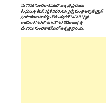
మే 2026 నుంచి కాజీపేటలో ఉత్పత్తి ప్రారంభం
కేంద్రమంత్రి కిషన్ రెడ్డికి వివరించిన రైల్వే మంత్రి అశ్విణి వైష్ణవ్
ప్రయాణీకుల సౌకర్యం కోసం త్వరలో MEMU రైళ్లు
కాజీపేట RMUలో ఈ MEMU కోచ్‌ల ఉత్పత్తి
మే 2026 నుంచి కాజీపేటలో ఉత్పత్తి ప్రారంభం