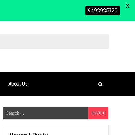
X
9492925120
About Us
S
e
a
r