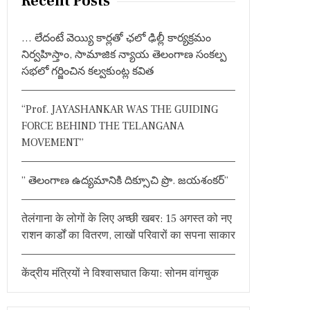
Recent Posts
c
h
… లేదంటే వెయ్యి కార్లతో ఛలో ఢిల్లీ కార్యక్రమం
f
నిర్వహిస్తాం, సామాజిక న్యాయ తెలంగాణ సంకల్ప
o
సభలో గర్జించిన కల్వకుంట్ల కవిత
r
:
“Prof. JAYASHANKAR WAS THE GUIDING
FORCE BEHIND THE TELANGANA
MOVEMENT”
” తెలంగాణ ఉద్యమానికి దిక్సూచి ప్రొ. జయశంకర్”
तेलंगाना के लोगों के लिए अच्छी खबर: 15 अगस्त को नए
राशन कार्डों का वितरण, लाखों परिवारों का सपना साकार
केंद्रीय मंत्रियों ने विश्वासघात किया: सोनम वांगचुक