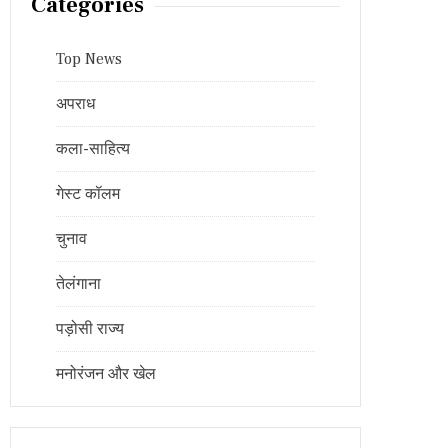
Categories
Top News
अपराध
कला-साहित्य
गेस्ट कॉलम
चुनाव
तेलंगाना
पड़ोसी राज्य
मनोरंजन और खेल