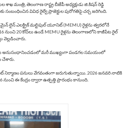
, గనుల శాఖ మంత్రి, తెలంగాణ రాష్ట్ర బీజేపీ అధ్యక్షుడు జి.కిషన్ రెడ్డి
ంచిన వివిధ రైల్వే ప్రాజెక్టుల పురోగతిపై చర్చ జరిగింది.
మైన్ లైన్ ఎలక్ట్రిక్ మల్టిపుల్ యూనిట్ (MEMU) రైళ్లను త్వరలోనే
రు. 16 నుంచి 20 కోచ్‌లు ఉండే MEMU రైళ్లను తెలంగాణలోని కాజీపేట రైల్
 వెల్లడించారు.
రాంతాలను అనుసంధానించడంలో మరీ ముఖ్యంగా పండగల సమయంలో
 చేశారు.
యూనిట్ నిర్మాణం పనులు వేగవంతంగా జరుగుతున్నాయి. 2026 జనవరి నాటికి
26 నుంచి ఈ కేంద్రం ద్వారా ఉత్పత్తి ప్రారంభం కానుంది.