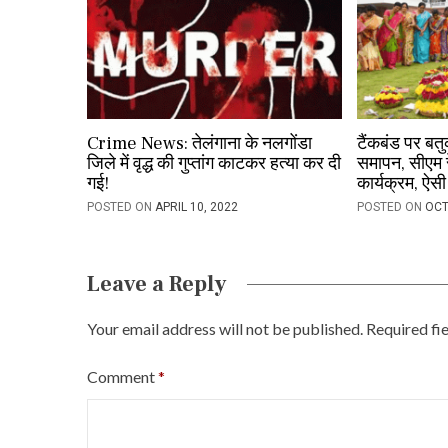
n
Crime News: तेलंगाना के नलगोंडा
टैंकबंड पर बतु
जिले में वृद्ध की गुप्तांग काटकर हत्या कर दी
समापन, सीएम रे
गई!
कार्यक्रम, ऐसी
POSTED ON
APRIL 10, 2022
POSTED ON
OCT
Leave a Reply
Your email address will not be published.
Required fi
Comment
*