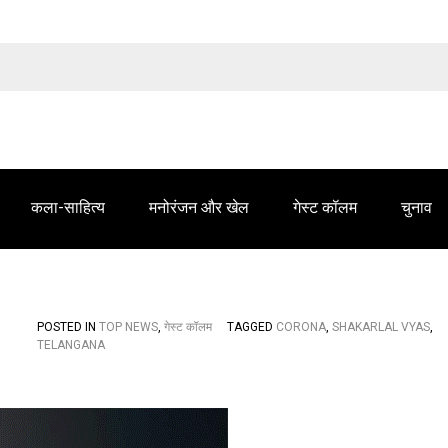
तेलंगाना समाचार' में आपके विज्ञापन के लिए संपर्क करें
कला-साहित्य
मनोरंजन और खेल
गेस्ट कॉलम
चुनाव
POSTED IN
TOP NEWS
,
गेस्ट कॉलम
TAGGED
CORONA
,
SHAKARLAL VYAS
,
TELANGANA