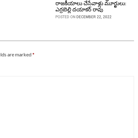
రాజకీయాలు చేసేవాళ్లు మూర్ఖులు:
ఎర్రబెల్లి దయాకర్ రావు
POSTED ON
DECEMBER 22, 2022
elds are marked
*