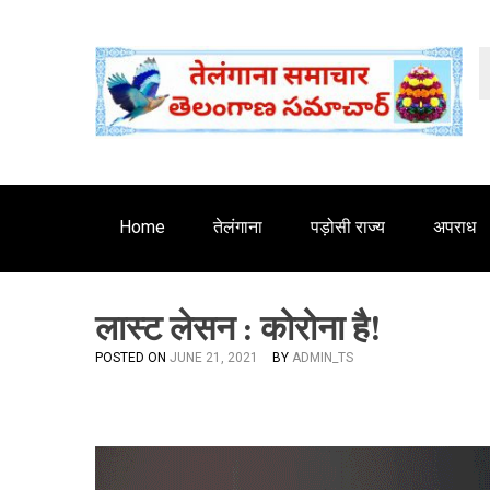
S
'
k
i
p
t
o
c
o
n
Home
तेलंगाना
पड़ोसी राज्य
अपराध
t
e
n
लास्ट लेसन : कोरोना है!
t
POSTED ON
JUNE 21, 2021
BY
ADMIN_TS