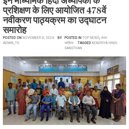
इन माध्यमिक हिंदी अध्यापकों के
प्रशिक्षण के लिए आयोजित 478वें
नवीकरण पाठ्यक्रम का उद्घाटन
समारोह
POSTED ON
NOVEMBER 8, 2024
BY
POSTED IN
TOP NEWS
,
कला-
ADMIN_TS
साहित्य
TAGGED
KENDRIYA HINDI
SANSTHAN