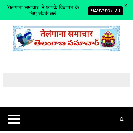
X
'तेलंगाना समाचार' में आपके विज्ञापन के
9492925120
लिए संपर्क करें
S
k
i
p
t
o
c
o
n
t
e
n
t