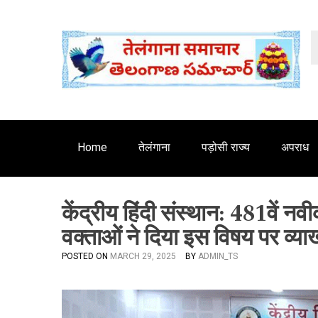
S
'
k
i
p
t
o
c
o
n
Home
तेलंगाना
पड़ोसी राज्य
अपराध
t
e
n
केंद्रीय हिंदी संस्थान: 481वें
t
वक्ताओं ने दिया इस विषय पर व्याख
POSTED ON
MARCH 29, 2025
BY
ADMIN_TS