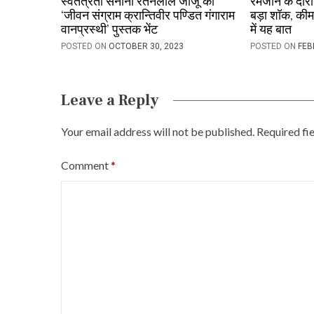
स्वतंत्रता सेनानी रतनलाल जाजू को
रमजान के दौरान
‘जीवन संग्राम क्रान्तिवीर पण्डित गंगाराम
बड़ा शॉक, कीमतो
g
वानप्रस्थी’ पुस्तक भेंट
में यह बात
a
POSTED ON
OCTOBER 30, 2023
POSTED ON
FEB
t
i
Leave a Reply
o
Your email address will not be published.
Required fi
n
Comment
*