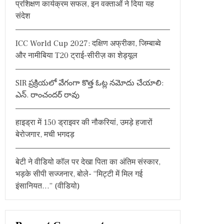
प्रशिक्षण कार्यक्रम सफल, इन वक्ताओं ने दिया यह
o
संदेश
r
:
ICC World Cup 2027: दक्षिण अफ्रीका, जिम्बाब्वे
और नामीबिया T20 ट्राई-सीरीज़ का शेड्यूल
SIR ప్రక్రియలో వేగంగా కొత్త ఓట్ల నమోదు చేయాలి:
ఎన్. రాంచందర్ రావు
हाइड्रा में 150 ड्राइवर की नौकरियां, उमड़े हजारों
बेरोजगार, मची भगदड़
बेटी ने वीडियो कॉल पर देखा पिता का अंतिम संस्कार,
भड़के सीपी सज्जनार, बोले- “मिट्टी में मिल गई
इंसानियत…” (वीडियो)