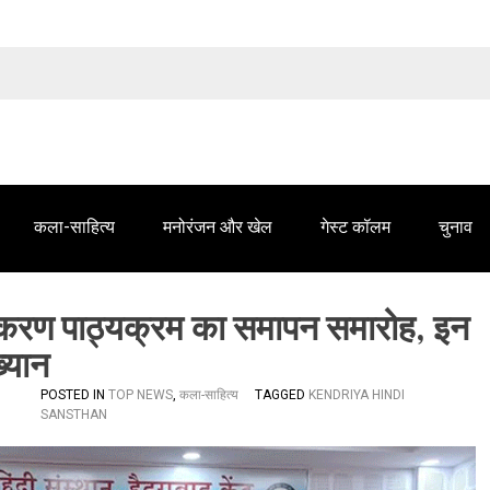
तेलंगाना समाचार' में आपके विज्ञापन के लिए संपर्क करें
कला-साहित्य
मनोरंजन और खेल
गेस्ट कॉलम
चुनाव
 नवीकरण पाठ्यक्रम का समापन समारोह, इन
्यान
POSTED IN
TOP NEWS
,
कला-साहित्य
TAGGED
KENDRIYA HINDI
SANSTHAN