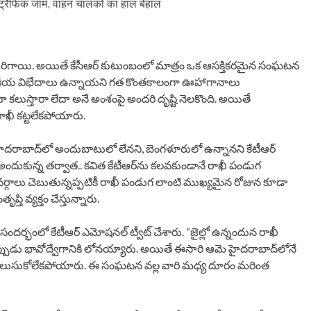
 ट्रैफिक जाम, वाहन चालकों का हाल बेहाल
రిగాయి. అయితే కేసీఆర్ కుటుంబంలో మాత్రం ఒక ఆసక్తికరమైన సంఘటన
య రాజకీయ విభేదాలు ఉన్నాయని గత కొంతకాలంగా ఊహాగానాలు
రూ కలుస్తారా లేదా అనే అంశంపై అందరి దృష్టి నెలకొంది. అయితే
ాఖీ కట్టలేకపోయారు.
ాను హైదరాబాద్‌లో అందుబాటులో లేనని, బెంగళూరులో ఉన్నానని కేటీఆర్
ందుకున్న తర్వాత.. కవిత కేటీఆర్‌ను కలవకుండానే రాఖీ పండుగ
వర్గాలు చెబుతున్నప్పటికీ రాఖీ పండుగ లాంటి ముఖ్యమైన రోజున కూడా
 వ్యక్తం చేస్తున్నారు.
దర్భంలో కేటీఆర్ ఎమోషనల్ ట్వీట్ చేశారు. “జైల్లో ఉన్నందున రాఖీ
ి అప్పుడు భావోద్వేగానికి లోనయ్యారు. అయితే ఈసారి ఆమె హైదరాబాద్‌లోనే
దరూ కలుసుకోలేకపోయారు. ఈ సంఘటన వల్ల వారి మధ్య దూరం మరింత