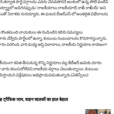
ఆర్ తర్వాత పార్టీ పగ్గాలను ఎవరు చేపడతారనే అంశంలో ఉన్న పోటీ వంటివి
ఇంటర్వ్యూలో అడిగినప్పుడు ‘రాజకీయాలు రాజకీయాలే, రాఖీ రాఖీయే’ అని
ంతో నిరాశకు గురయ్యారు. ఈ ఘటన బీఆర్ఎస్ లో అంతర్గత విభేదాలను
ానీ కొంతమంది నాయకులు ఈ రెండింటిని కలిపి సమస్యలు
రు వేర్వేరు పార్టీలలో ఉన్నా, కుటుంబ సంబంధాలను కొనసాగిస్తున్నారు.
రం పెరిగింది. వారి మధ్య ఆస్తి వివాదాలు, రాజకీయ నిర్ణయాల కారణంగా
యంగా కవిత తీసుకున్న కొన్ని నిర్ణయాల వల్ల కేటీఆర్ ఆమెకు దూరం
వారు కలుసుకోలేదని రాజకీయ వర్గాలు చెబుతున్నాయి. కుటుంబ
ిస్తాయని విశ్లేషకులు అభిప్రాయపడుతున్నారు.(ఏజెన్సీలు)
ह ट्रैफिक जाम, वाहन चालकों का हाल बेहाल