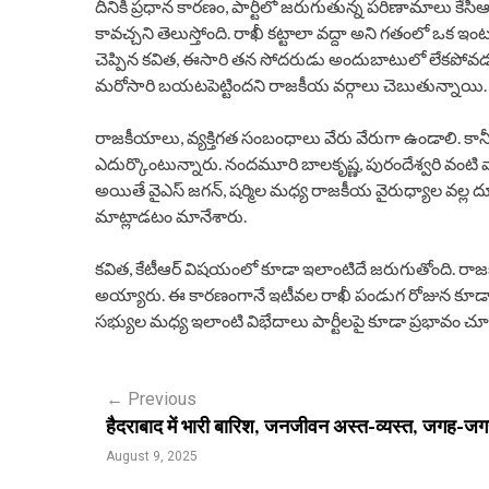
దీనికి ప్రధాన కారణం, పార్టీలో జరుగుతున్న పరిణామాలు కేసీ
కావచ్చని తెలుస్తోంది. రాఖీ కట్టాలా వద్దా అని గతంలో ఒక 
చెప్పిన కవిత, ఈసారి తన సోదరుడు అందుబాటులో లేకపోవడ
మరోసారి బయటపెట్టిందని రాజకీయ వర్గాలు చెబుతున్నాయి.
రాజకీయాలు, వ్యక్తిగత సంబంధాలు వేరు వేరుగా ఉండాలి. క
ఎదుర్కొంటున్నారు. నందమూరి బాలకృష్ణ, పురందేశ్వరి వంటి వా
అయితే వైఎస్ జగన్, షర్మిల మధ్య రాజకీయ వైరుధ్యాల వల్ల దూ
మాట్లాడటం మానేశారు.
కవిత, కేటీఆర్ విషయంలో కూడా ఇలాంటిదే జరుగుతోంది. రాజకీ
అయ్యారు. ఈ కారణంగానే ఇటీవల రాఖీ పండుగ రోజున కూడా 
సభ్యుల మధ్య ఇలాంటి విభేదాలు పార్టీలపై కూడా ప్రభావం చూప
P
←
Previous
हैदराबाद में भारी बारिश, जनजीवन अस्त-व्यस्त, जगह-जग
o
August 9, 2025
s