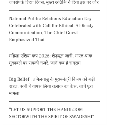
जनसंपर्क शिक्षा दिवस, मुख्य अतिथि ने दिया इस पर जोर
o
r
National Public Relations Education Day
:
Celebrated with Call for Ethical, AI-Ready
Communication, The Chief Guest
Emphasized That
महिला एशिया कप 2026: शेड्यूल जारी, भारत-पाक
मुकाबले पर सबकी नजरें, जानें कब है सग्राम
Big Relief : तमिलनाडु के मुख्यमंत्री विजय को बड़ी
राहत, पत्नी ने वापस लिया तलाक का केस, जानें पूरा
मामला
“LET US SUPPORT THE HANDLOOM
SECTORWITH THE SPIRIT OF SWADESHI”