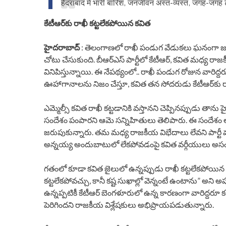
हैदराबाद में भारी बारिश, जनजीवन अस्त-व्यस्त, जगह-जगह
కేటీఆర్‌కు రాఖీ కట్టలేకపోయిన కవిత
హైదరాబాద్
: తెలంగాణలో రాఖీ పండుగ వేడుకలు ఘనంగా జ
చోటు చేసుకుంది. బీఆర్ఎస్ పార్టీలో కేటీఆర్, కవిత మధ్
వినిపిస్తున్నాయి. ఈ నేపథ్యంలో.. రాఖీ పండుగ రోజున వారిద్ద
ఊహాగానాలను నిజం చేస్తూ, కవిత తన సోదరుడు కేటీఆర్‌కు ర
ఎమ్మెల్సీ కవిత రాఖీ కట్టడానికి వస్తానని చెప్పినప్పుడు త
సందేశం పంపారని ఆమె సన్నిహితులు తెలిపారు. ఈ సందేశం అ
జరుపుకున్నారు. తమ మధ్య రాజకీయ విభేదాలు లేవని పార్టీ 
అన్నయ్య అందుబాటులో లేకపోవడంపై కవిత వర్గీయులు అసంతృప్తి
గతంలో కూడా కవిత జైలులో ఉన్నప్పుడు రాఖీ కట్టలేకపోయిన సం
కట్టలేకపోవచ్చు, కానీ కష్ట సుఖాల్లో వెన్నంటే ఉంటాను” అన
ఉన్నప్పటికీ కేటీఆర్ బెంగళూరులో ఉన్న కారణంగా వారిద్
పెరిగిందని రాజకీయ విశ్లేషకులు అభిప్రాయపడుతున్నారు.