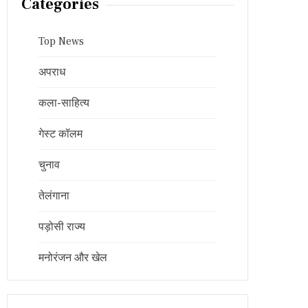
Categories
Top News
अपराध
कला-साहित्य
गेस्ट कॉलम
चुनाव
तेलंगाना
पड़ोसी राज्य
मनोरंजन और खेल