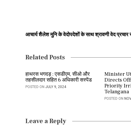
t
n
a
आचार्य शैलेश मुनि के वेदोपदेशों के साथ श्रावणी वेद प्रच
v
i
Related Posts
g
a
हाथरस भगदड़ : एसडीएम, सीओ और
Minister U
तहसीलदार सहित 6 अधिकारी सस्पेंड
Directs Off
t
Priority Ir
POSTED ON
JULY 9, 2024
Telangana
i
POSTED ON
NOV
o
n
Leave a Reply