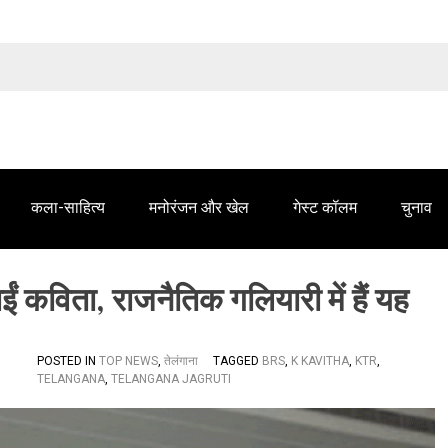
तेलंगाना समाचार' में आपके विज्ञापन के लिए संपर्क करें
कला-साहित्य
मनोरंजन और खेल
गेस्ट कॉलम
चुनाव
ईं कविता, राजनैतिक गलियारी में हैं यह
POSTED IN
TOP NEWS
,
तेलंगाना
TAGGED
BRS
,
K KAVITHA
,
KTR
,
TELANGANA
,
TELANGANA JAGRUTI