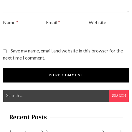
Name
*
Email
*
Website
Save my name, email, and website in this browser for the
next time I comment.
S
e
a
r
Recent Posts
c
h