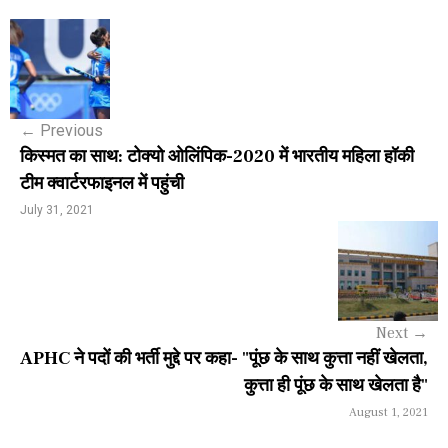
P
o
s
←
Previous
t
किस्मत का साथ: टोक्यो ओलिंपिक-2020 में भारतीय महिला हॉकी
n
टीम क्वार्टरफाइनल में पहुंची
a
July 31, 2021
v
i
g
Next
→
a
APHC ने पदों की भर्ती मुद्दे पर कहा- "पूंछ के साथ कुत्ता नहीं खेलता,
कुत्ता ही पूंछ के साथ खेलता है"
t
August 1, 2021
i