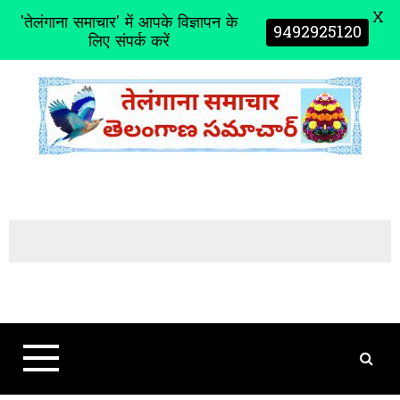
X
'तेलंगाना समाचार' में आपके विज्ञापन के
9492925120
लिए संपर्क करें
S
k
i
p
t
o
c
o
n
t
e
n
t