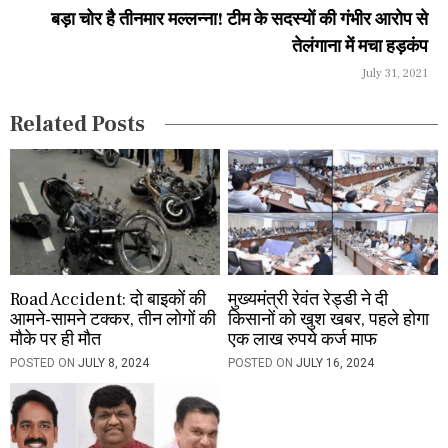
a
बड़ा चोर है तीनमार मल्लन्ना! टीम के सदस्यों की गंभीर आरोप से
तेलंगाना में मचा हड़कंप
t
July 31, 2021
i
Related Posts
o
n
Road Accident: दो बाइकों की
मुख्यमंत्री रेवंत रेड्डी ने दी
आमने-सामने टक्कर, तीन लोगों की
किसानों को खुश खबर, पहले होगा
मौके पर ही मौत
एक लाख रुपये कर्ज माफ
POSTED ON
JULY 8, 2024
POSTED ON
JULY 16, 2024