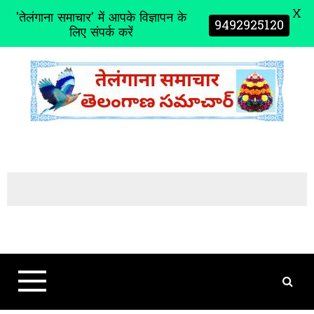
X
'तेलंगाना समाचार' में आपके विज्ञापन के
9492925120
लिए संपर्क करें
S
k
i
p
t
o
c
o
n
t
e
n
t