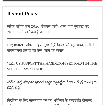
e
a
r
Recent Posts
c
h
महिला एशिया कप 2026: शेड्यूल जारी, भारत-पाक मुकाबले पर
f
सबकी नजरें, जानें कब है सग्राम
o
r
Big Relief : तमिलनाडु के मुख्यमंत्री विजय को बड़ी राहत, पत्नी ने
:
वापस लिया तलाक का केस, जानें पूरा मामला
“LET US SUPPORT THE HANDLOOM SECTORWITH THE
SPIRIT OF SWADESHI”
చేనేత, వస్త్ర పరిశ్రమ భారత ఆర్థిక వ్యవస్థకు కీలకం: కేంద్ర మంత్రి జి.
కిషన్ రెడ్డి
विदेशियों के लिए खलनायक बन गये अमेरिका के राष्ट्रपति डोनाल्ड