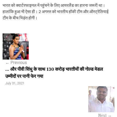
भारत को क्वार्टरफाइनल में पहुंचने के लिए आयरलैंड का हारना जरूरी था।
हालांकि हुआ भी ऐसा ही। 2 अगस्त को भारतीय हॉकी टीम और ऑस्ट्रेलियाई
टीम के बीच भिड़ंत होगी।
P
o
s
←
Previous
t
... और पीवी सिंधु के साथ 130 करोड़ भारतीयों की गोल्ड मेडल
n
उम्मीदों पर पानी फेर गया
a
July 31, 2021
v
i
g
Next
→