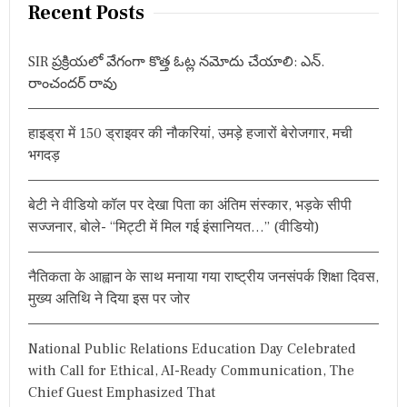
r
Recent Posts
c
h
SIR ప్రక్రియలో వేగంగా కొత్త ఓట్ల నమోదు చేయాలి: ఎన్.
f
రాంచందర్ రావు
o
r
हाइड्रा में 150 ड्राइवर की नौकरियां, उमड़े हजारों बेरोजगार, मची
:
भगदड़
बेटी ने वीडियो कॉल पर देखा पिता का अंतिम संस्कार, भड़के सीपी
सज्जनार, बोले- “मिट्टी में मिल गई इंसानियत…” (वीडियो)
नैतिकता के आह्वान के साथ मनाया गया राष्ट्रीय जनसंपर्क शिक्षा दिवस,
मुख्य अतिथि ने दिया इस पर जोर
National Public Relations Education Day Celebrated
with Call for Ethical, AI-Ready Communication, The
Chief Guest Emphasized That