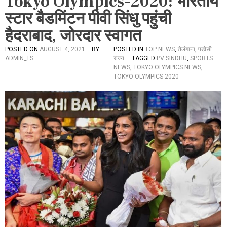
Tokyo Olympics-2020: भारतीय
स्टार बैडमिंटन पीवी सिंधु पहुंची
हैदराबाद, जोरदार स्वागत
POSTED ON
AUGUST 4, 2021
BY
POSTED IN
TOP NEWS
,
तेलंगाना
,
पड़ोसी
ADMIN_TS
राज्य
TAGGED
PV SINDHU
,
SPORTS
NEWS
,
TOKYO OLYMPICS NEWS
,
TOKYO OLYMPICS-2020