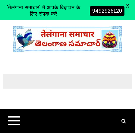
X
'तेलंगाना समाचार' में आपके विज्ञापन के
9492925120
लिए संपर्क करें
S
k
i
p
t
o
c
o
n
t
e
n
t